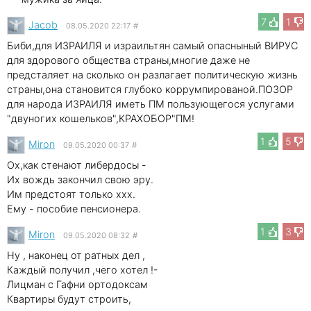
7
1
Jacob
08.05.2020 22:17
#
Биби,для ИЗРАИЛЯ и израильтян самый опасныный ВИРУС
для здорового общества страны,многие даже не
предсталяет на сколько он разлагает политическую жизнь
страны,она становится глубоко коррумпированой.ПОЗОР
для народа ИЗРАИЛЯ иметь ПМ пользующегося услугами
"двуногих кошельков",КРАХОБОР"ПМ!
1
5
Miron
09.05.2020 00:37
#
Ох,как стенают либердосы -
Их вождь закончил свою эру.
Им предстоят только xxx.
Ему - пособие пенсионера.
1
3
Miron
09.05.2020 08:32
#
Ну , наконец от ратных дел ,
Каждый получил ,чего хотел !-
Лицман с Гафни ортодоксам
Квартиры будут строить,