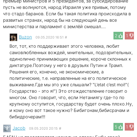
премьер министров и 5 президентов, за субсидирование
пусть не волнуются, народ Израиля уже привык, потому
что стадо баранов. Если бы такая политика происходила в
развитых странах, народ бы на следующий день все
министерства и парламент с землёй смешал....
2
1
Buzon
09.05.2020 16:51
#
Вот, тот, кто поддерживает этого человека, любит
самовлюбленных вождей, мнительных, подозрительных,
единолично принимающих решение, короче склонных к
диктатуре.Поэтому у него в друзьях Путин и Трамп.
Решения его, конечно, не экономические, а
политические, т.е. направленные на его политическое
выживание.Где мы это уже слышали? "L’etat c’est moi!"(
Государство - это я!") Это отождествление говорит о
многом. Оно говорит, что, если Нетаниягу где-то по
крупному оступится, государству будет очень плохо.Ну,
и кому оно вот такое нужно? Бибигонам,бибисрачам и
бибидрочерам!!!
5
1
Jacob
09.05.2020 20:15
#