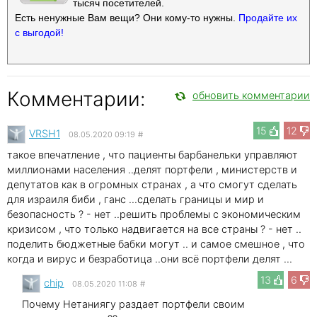
тысяч посетителей.
Есть ненужные Вам вещи? Они кому-то нужны.
Продайте их
с выгодой!
Комментарии:
обновить комментарии
15
12
VRSH1
08.05.2020 09:19
#
такое впечатление , что пациенты барбанельки управляют
миллионами населения ..делят портфели , министерств и
депутатов как в огромных странах , а что смогут сделать
для израиля биби , ганс ...сделать границы и мир и
безопасность ? - нет ..решить проблемы с экономическим
кризисом , что только надвигается на все страны ? - нет ..
поделить бюджетные бабки могут .. и самое смешное , что
когда и вирус и безработица ..они всё портфели делят ...
13
6
chip
08.05.2020 11:08
#
Почему Нетаниягу раздает портфели своим