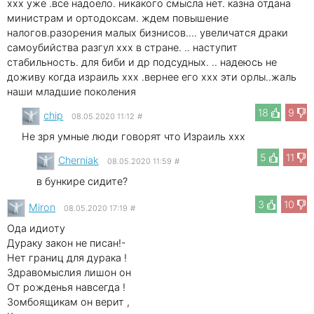
xxx уже .все надоело. никакого смысла нет. казна отдана
министрам и ортодоксам. ждем повышение
налогов.разорения малых бизнисов.... увеличатся драки
самоубийства разгул xxx в стране. .. наступит
стабильность. для биби и др подсудных. .. надеюсь не
доживу когда израиль xxx .вернее его xxx эти орлы..жаль
наши младшие поколения
18
9
chip
08.05.2020 11:12
#
Не зря умные люди говорят что Израиль ххх
5
11
Cherniak
08.05.2020 11:59
#
в бункире сидите?
3
10
Miron
08.05.2020 17:19
#
Ода идиоту
Дураку закон не писан!-
Нет границ для дурака !
Здравомыслия лишон он
От рожденья навсегда !
Зомбоящикам он верит ,