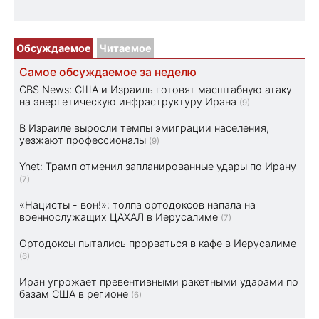
Обсуждаемое
Читаемое
Самое обсуждаемое за неделю
CBS News: США и Израиль готовят масштабную атаку
на энергетическую инфраструктуру Ирана
(9)
В Израиле выросли темпы эмиграции населения,
уезжают профессионалы
(9)
Ynet: Трамп отменил запланированные удары по Ирану
(7)
«Нацисты - вон!»: толпа ортодоксов напала на
военнослужащих ЦАХАЛ в Иерусалиме
(7)
Ортодоксы пытались прорваться в кафе в Иерусалиме
(6)
Иран угрожает превентивными ракетными ударами по
базам США в регионе
(6)