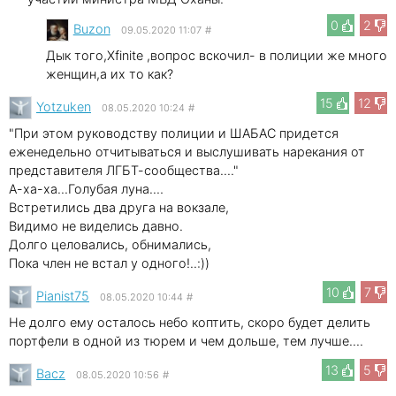
0
2
Buzon
09.05.2020 11:07
#
Дык того,Хfinite ,вопрос вскочил- в полиции же много
женщин,а их то как?
15
12
Yotzuken
08.05.2020 10:24
#
"При этом руководству полиции и ШАБАС придется
еженедельно отчитываться и выслушивать нарекания от
представителя ЛГБТ-сообщества...."
А-ха-ха...Голубая луна.…
Встретились два друга на вокзале,
Видимо не виделись давно.
Долго целовались, обнимались,
Пока член не встал у одного!..:))
10
7
Pianist75
08.05.2020 10:44
#
Не долго ему осталось небо коптить, скоро будет делить
портфели в одной из тюрем и чем дольше, тем лучше....
13
5
Bacz
08.05.2020 10:56
#