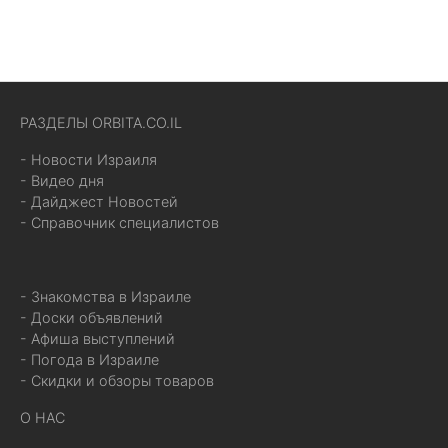
РАЗДЕЛЫ ORBITA.CO.IL
- Новости Израиля
- Видео дня
- Дайджест Новостей
- Справочник специалистов
- Знакомства в Израиле
- Доски объявлений
- Афиша выступлений
- Погода в Израиле
- Скидки и обзоры товаров
О НАС