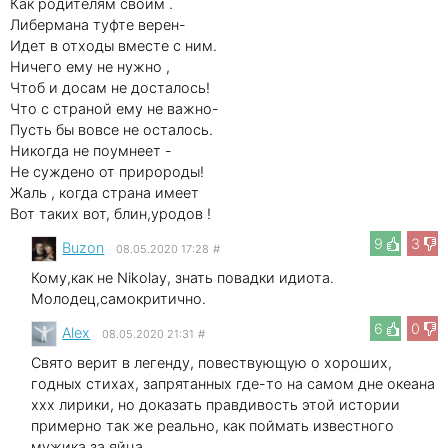
Как родителям своим .
Либермана туфте верен-
Идет в отходы вместе с ним.
Ничего ему не нужно ,
Чтоб и досам не досталось!
Что с страной ему не важно-
Пусть бы вовсе не осталось.
Никогда не поумнеет -
Не суждено от приророды!
Жаль , когда страна имеет
Вот таких вот, блин,уродов !
9
3
Buzon
08.05.2020 17:28
#
Кому,как не Nikolay, знать повадки идиота.
Молодец,самокритично.
6
0
Alex
08.05.2020 21:31
#
Свято верит в легенду, повествующую о хороших,
годных стихах, запрятанных где-то на самом дне океана
xxx лирики, но доказать правдивость этой истории
примерно так же реально, как поймать известного
мужика за яйца.