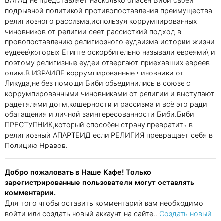
БАГАЦ не представляет насколько опасен Биби своей
подрывной политикой противопоставления преимущества
религиозного рассизма,используя коррумпированных
чиновников от религии сеет рассисткий подход в
провопоставлению религиозного еудаизма истории жизни
еудеев\которых Египте оскорбительно называли евреями\ и
поэтому религизные еудеи отвергают приехавших евреев
олим.В ИЗРАИЛЕ коррумпированные чиновники от
Ликуда,не без помощи Биби обьединились в союзе с
коррумпированными чиновниками от религии и выступают
радетялями догм,кошерности и рассизма и всё это ради
обагащения и личной заинтересованности Биби.Биби
ПРЕСТУПНИК,который способен страну превратить в
религиозный АПАРТЕИД если РЕЛИГИЯ превращает себя в
Полицию Нравов.
Добро пожаловать в Наше Кафе! Только
зарегистрированные пользователи могут оставлять
комментарии.
Для того чтобы оставить комментарий вам необходимо
войти или создать новый аккаунт на сайте..
Создать новый