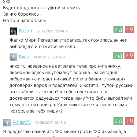
xxx
Будет продолжать туфтой кормить.
За что боролись -
На то и напоролись !
2
1
Buzon
09.05.2020 12:44
#
Жалко Мири Регев,так старалась,так ложилась,ан нет-
выбрал,что и ложится не надо.
2
2
Bacz
09.05.2020 20:45
#
нико ты наверное на автомате тема про нитанияху..
либерман здесь не упомянут вообще...на сегодня
либерман не играет никакой роли в бандитствующих
договорах воров и предателей. и кстати , тупой русский
это ты?или ты китаец? и тебе тоже ничего не
достанется,радуешься тогда чему?что бибы выграл или
тому,что ты проиграл?или нико ты не читаешь те смс
,которые за тебя пишут?
3
1
Pianist75
09.05.2020 13:15
#
Я предлагаю назначить 120 министров и 120 их замов, 5