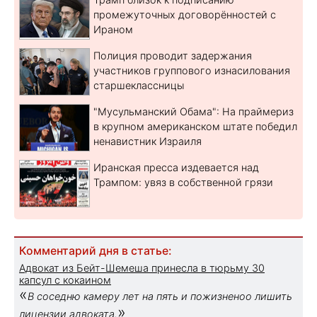
промежуточных договорённостей с
Ираном
Полиция проводит задержания
участников группового изнасилования
старшеклассницы
"Мусульманский Обама": На праймериз
в крупном американском штате победил
ненавистник Израиля
Иранская пресса издевается над
Трампом: увяз в собственной грязи
Комментарий дня в статье:
Адвокат из Бейт-Шемеша принесла в тюрьму 30
капсул с кокаином
«
В соседню камеру лет на пять и пожизненоо лишить
»
лицензии адвоката.