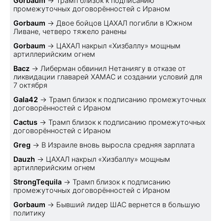
Gorbaum
→
Трамп близок к подписанию
промежуточных договорённостей с Ираном
Gorbaum
→
Двое бойцов ЦАХАЛ погибли в Южном
Ливане, четверо тяжело ранены
Gorbaum
→
ЦАХАЛ накрыл «Хизбаллу» мощным
артиллерийским огнем
Bacz
→
Либерман обвинил Нетаниягу в отказе от
ликвидации главарей ХАМАС и создании условий для
7 октября
Gala42
→
Трамп близок к подписанию промежуточных
договорённостей с Ираном
Cactus
→
Трамп близок к подписанию промежуточных
договорённостей с Ираном
Greg
→
В Израиле вновь выросла средняя зарплата
Dauzh
→
ЦАХАЛ накрыл «Хизбаллу» мощным
артиллерийским огнем
StrongTequila
→
Трамп близок к подписанию
промежуточных договорённостей с Ираном
Gorbaum
→
Бывший лидер ШАС вернется в большую
политику