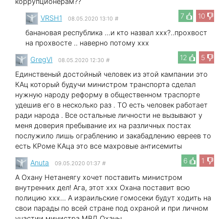
коррупционерам??
7
10
VRSH1
08.05.2020 13:10
#
банановая республика ...и кто назвал xxx?..прохвост
на прохвосте .. наверно потому xxx
12
5
GregVl
08.05.2020 12:30
#
Единственый достойный человек из этой кампании это
КАц который будучи министром транспорта сделал
нужную народу реформу в общественном траспорте
удешив его в несколько раз . ТО есть человек работает
ради народа . Все остальные личности не вызывают у
меня доверия пребывание их на различных постах
послужило лишь ограблению и закабадлению евреев то
есть КРоме КАца это все махровые антисемиты
6
1
Anuta
09.05.2020 01:37
#
А Охану Нетанеягу хочет поставить министром
внутренних дел! Ага, этот xxx Охана поставит всю
полицию xxx... А израильские гомосеки будут ходить на
свои парады по всей стране под охраной и при личном
участии министра МВД Оханы.