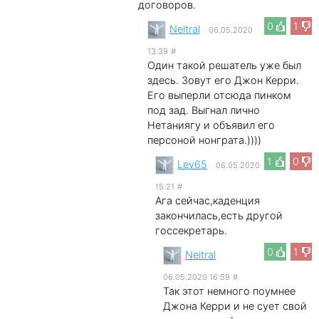
договоров.
0
1
Neitral
06.05.2020
13:39
#
Один такой решатель уже был
здесь. Зовут его Джон Керри.
Его выперли отсюда пинком
под зад. Выгнал лично
Нетаниягу и объявил его
персоной нонграта.))))
1
0
Lev65
06.05.2020
15:21
#
Ага сейчас,каденция
закончилась,есть другой
госсекретарь.
0
1
Neitral
06.05.2020 16:59
#
Так этот немного поумнее
Джона Керри и не сует свой