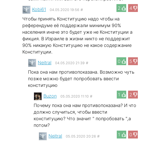
2
4
Kobi61
04.05.2020 19:56
#
Чтобы принять Конституцию надо чтобы на
референдуме её поддержали минимум 90%
населения иначе это будет уже не Конституции а
фикция. В Израиле в жизни никто не поддержит
90% никакую Конституцию не какое содержание
Конституции.
0
5
Neitral
04.05.2020 21:39
#
Пока она нам противопоказана. Возможно чуть
позже можно будет попробовать ввести
конституцию
1
2
Buzon
05.05.2020 11:10
#
Почему пока она нам противопоказана? И что
должно случиться, чтобы ввести
конституцию? Что значит " попробовать ",а
потом?
1
0
Neitral
05.05.2020 20:26
#