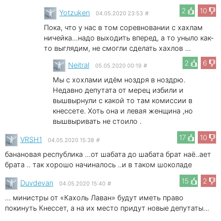
2
10
Yotzuken
04.05.2020 23:53
#
Пока, что у нас в том соревновании с хахлам
ничейка...надо выходить вперед, а то уныло как-
то выглядим, не смогли сделать хахлов ...
2
6
Neitral
05.05.2020 00:19
#
Мы с хохлами идём ноздря в ноздрю.
Недавно депутата от мерец избили и
вышвырнули с какой то там комиссии в
кнессете. Хоть она и левая женщина ,но
вышвыривать не стоило .
17
10
VRSH1
04.05.2020 15:38
#
банановая республика ...от шабата до шабата брат наё..ает
брата .. так хорошо начиналось ..и в таком шоколаде
15
2
Duvdevan
04.05.2020 15:40
#
... министры от «Кахоль Лаван» будут иметь право
покинуть Кнессет, а на их место придут новые депутаты...