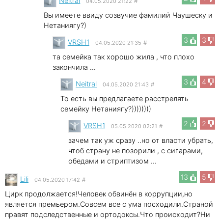
Neitral
04.05.2020 21:22
#
Вы имеете ввиду созвучие фамилий Чаушеску и
Нетаниягу?)
3
3
VRSH1
04.05.2020 21:35
#
та семейка так хорошо жила , что плохо
закончила ...
3
4
Neitral
04.05.2020 21:43
#
То есть вы предлагаете расстрелять
семейку Нетаниягу?))))))))
2
2
VRSH1
05.05.2020 02:21
#
зачем так уж сразу ..но от власти убрать,
чтоб страну не позорили , с сигарами,
обедами и стриптизом ...
13
5
Lili
04.05.2020 17:42
#
Цирк продолжается!Человек обвинён в коррупции,но
является премьером.Совсем все с ума посходили.Страной
правят подследственные и ортодоксы.Что происходит?Ни