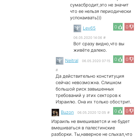
сумасбродит,это не значит
что ее нельзя периодически
успокаивать)))
0
0
Lev65
06.05.2020 14:06
#
Вот сразу видно,что вы
живёте далеко.
0
0
Neitral
06.05.2020 07:15
#
Да действительно конституция
сейчас невозможна. Слишком
большой риск завышенных
требований у этих секторов к
Израилю. Она их только обострит.
0
0
Buzon
06.05.2020 12:05
#
Израиль не вмешивается и не будет
вмешиваться в палестинские
разборки. Ты,наверное не слыхал,что