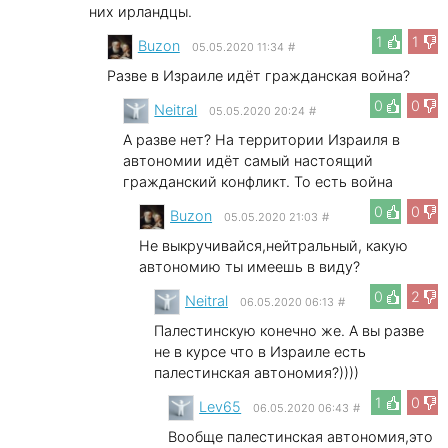
них ирландцы.
1
1
Buzon
05.05.2020 11:34
#
Разве в Израиле идёт гражданская война?
0
0
Neitral
05.05.2020 20:24
#
А разве нет? На территории Израиля в
автономии идёт самый настоящий
гражданский конфликт. То есть война
0
0
Buzon
05.05.2020 21:03
#
Не выкручивайся,нейтральный, какую
автономию ты имеешь в виду?
0
2
Neitral
06.05.2020 06:13
#
Палестинскую конечно же. А вы разве
не в курсе что в Израиле есть
палестинская автономия?))))
1
0
Lev65
06.05.2020 06:43
#
Вообще палестинская автономия,это