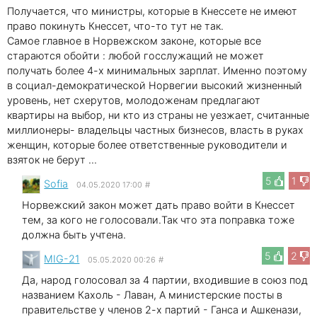
Получается, что министры, которые в Кнессете не имеют
право покинуть Кнессет, что-то тут не так.
Самое главное в Норвежском законе, которые все
стараются обойти : любой госслужащий не может
получать более 4-х минимальных зарплат. Именно поэтому
в социал-демократической Норвегии высокий жизненный
уровень, нет схерутов, молодоженам предлагают
квартиры на выбор, ни кто из страны не уезжает, считанные
миллионеры- владельцы частных бизнесов, власть в руках
женщин, которые более ответственные руководители и
взяток не берут ...
5
1
Sofia
04.05.2020 17:00
#
Норвежский закон может дать право войти в Кнессет
тем, за кого не голосовали.Так что эта поправка тоже
должна быть учтена.
5
2
MIG-21
05.05.2020 00:26
#
Да, народ голосовал за 4 партии, входившие в союз под
названием Кахоль - Лаван, А министерские посты в
правительстве у членов 2-х партий - Ганса и Ашкенази,