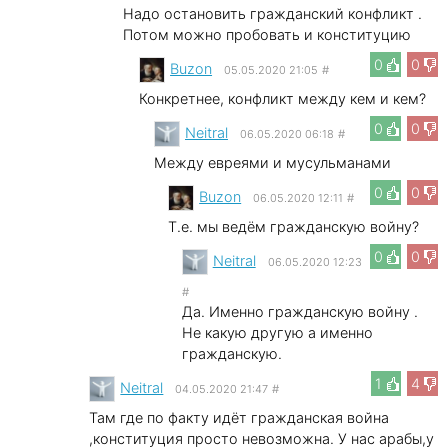
Надо остановить гражданский конфликт .
Потом можно пробовать и конституцию
0
0
Buzon
05.05.2020 21:05
#
Конкретнее, конфликт между кем и кем?
0
0
Neitral
06.05.2020 06:18
#
Между евреями и мусульманами
0
0
Buzon
06.05.2020 12:11
#
Т.е. мы ведём гражданскую войну?
0
0
Neitral
06.05.2020 12:23
#
Да. Именно гражданскую войну .
Не какую другую а именно
гражданскую.
1
4
Neitral
04.05.2020 21:47
#
Там где по факту идёт гражданская война
,конституция просто невозможна. У нас арабы,у