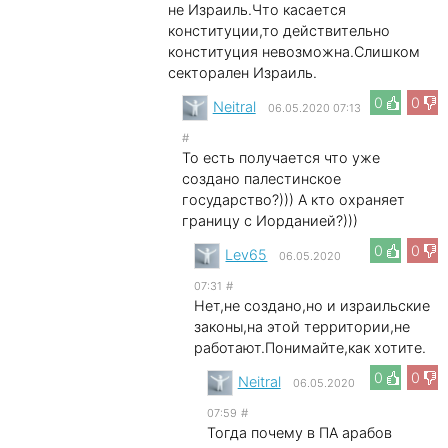
не Израиль.Что касается
конституции,то действительно
конституция невозможна.Слишком
секторален Израиль.
0
0
Neitral
06.05.2020 07:13
#
То есть получается что уже
создано палестинское
государство?))) А кто охраняет
границу с Иорданией?)))
0
0
Lev65
06.05.2020
07:31
#
Нет,не создано,но и израильские
законы,на этой территории,не
работают.Понимайте,как хотите.
0
0
Neitral
06.05.2020
07:59
#
Тогда почему в ПА арабов