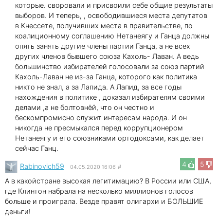
которые. своровали и присвоили себе общие результаты
выборов. И теперь, , освободившиеся места депутатов
в Кнессете, получивших места в правительстве, по
коалиционному соглашению Нетанеягу и Ганца должны
опять занять другие члены партии Ганца, а не всех
других членов бывшего союза Кахоль- Лаван. А ведь
большинство избирателей голосовали за союз партий
Кахоль-Лаван не из-за Ганца, которого как политика
никто не знал, а за Лапида. А Лапид, за все годы
нахождения в политике , доказал избирателям своими
делами ,а не болтовнёй, что он честно и
бескомпромисно служит интересам народа. И он
никогда не пресмыкался перед коррупционером
Нетанеягу и его союзниками ортодоксами, как делает
сейчас Ганц.
4
5
Rabinovich59
04.05.2020 16:06
#
А в какойстране высокая легитимацию? В России или США,
где Клинтон набрала на несколько миллионов голосов
больше и проиграла. Везде правят олигархи и БОЛЬШИЕ
деньги!