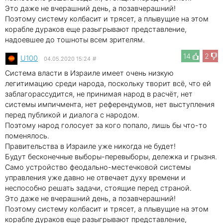
Это даже не вчерашний день, а позавчерашний!
Поэтому систему колбасит и трясет, а плывущие на этом
корабле дураков еще разыгрывают представление,
надоевшее до тошноты всем зрителям.
14
2
U100
04.05.2020 15:24
#
Система власти в Израиле имеет очень низкую
легитимацию среди народа, поскольку творит всё, что ей
заблагорассудится, не принимая народ в расчёт, нет
системы импичмента, нет референдумов, нет выступления
перед публикой и диалога с народом.
Поэтому народ голосует за кого попало, лишь бы что-то
поменялось.
Правительства в Израиле уже никогда не будет!
Будут бесконечные выборы-перевыборы, дележка и грызня.
Само устройство феодально-местечковой системы
управления уже давно не отвечает духу времени и
неспособно решать задачи, стоящие перед страной.
Это даже не вчерашний день, а позавчерашний!
Поэтому систему колбасит и трясет, а плывущие на этом
корабле дураков еще разыгрывают представление,