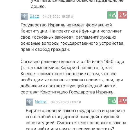
уже пытался недавно объяснить,да,видно,не
дошло.
4
2
Bacz
04.05.2020 19:35
#
Государство Израиль не имеет формальной
Конституции. На практике её функции исполняет
свод «основных законов», регламентирующих
основные вопросы государственного устройства,
прав и свобод граждан.
Согласно решению кнессета от 15 июня 1950 года
(т. н. «компромисс Харари») после того, как
Кнессет примет постановление о том, что все
необходимые основные законы приняты, они, при
добавлении соответствующей вводной части,
составят Конституцию Государства Израиль.
1
4
Neitral
04.05.2020 21:37
#
Берите основной закон государства и сравните
его с любой стандартной ныне действующей
конституцией. Сможете текст основного закона
сами найти или вам его перекопирастить?