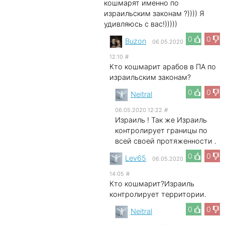
кошмарят именно по
израильским законам ?)))) Я
удивляюсь с вас!)))))
0
0
Buzon
06.05.2020
12:10
#
Кто кошмарит арабов в ПА по
израильским законам?
0
0
Neitral
06.05.2020 12:22
#
Израиль ! Так же Израиль
контролирует границы по
всей своей протяженности .
0
0
Lev65
06.05.2020
14:05
#
Кто кошмарит?Израиль
контролирует территории.
0
0
Neitral