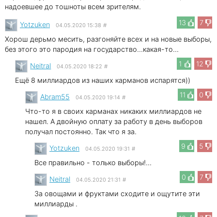
надоевшее до тошноты всем зрителям.
13
7
Yotzuken
04.05.2020 15:38
#
Хорош дерьмо месить, разгоняйте всех и на новые выборы,
без этого это пародия на государство...какая-то...
1
12
Neitral
04.05.2020 18:22
#
Ещё 8 миллиардов из наших карманов испарятся))
11
0
Abram55
04.05.2020 19:14
#
Что-то я в своих карманах никаких миллиардов не
нашел. А двойную оплату за работу в день выборов
получал постоянно. Так что я за.
9
5
Yotzuken
04.05.2020 19:31
#
Все правильно - только выборы!...
0
7
Neitral
04.05.2020 21:31
#
За овощами и фруктами сходите и ощутите эти
миллиарды .