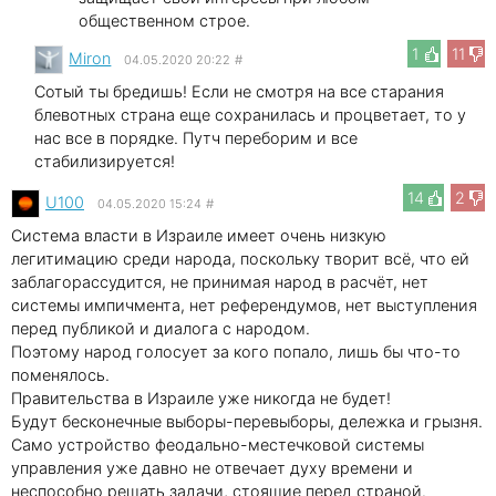
общественном строе.
1
11
Miron
04.05.2020 20:22
#
Сотый ты бредишь! Если не смотря на все старания
блевотных страна еще сохранилась и процветает, то у
нас все в порядке. Путч переборим и все
стабилизируется!
14
2
U100
04.05.2020 15:24
#
Система власти в Израиле имеет очень низкую
легитимацию среди народа, поскольку творит всё, что ей
заблагорассудится, не принимая народ в расчёт, нет
системы импичмента, нет референдумов, нет выступления
перед публикой и диалога с народом.
Поэтому народ голосует за кого попало, лишь бы что-то
поменялось.
Правительства в Израиле уже никогда не будет!
Будут бесконечные выборы-перевыборы, дележка и грызня.
Само устройство феодально-местечковой системы
управления уже давно не отвечает духу времени и
неспособно решать задачи, стоящие перед страной.