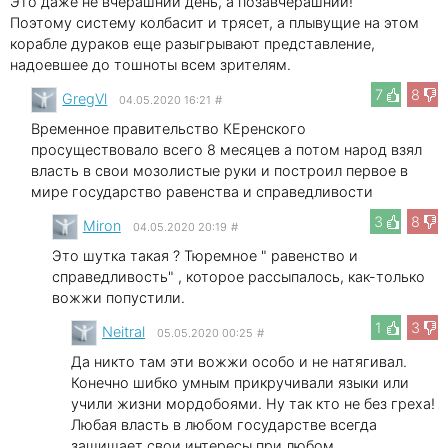
Это даже не вчерашний день, а позавчерашний!
Поэтому систему колбасит и трясет, а плывущие на этом
корабле дураков еще разыгрывают представление,
надоевшее до тошноты всем зрителям.
7
8
GregVl
04.05.2020 16:21
#
Временное правительство КЕренского
просуществовало всего 8 месяцев а потом народ взял
власть в свои мозолистые руки и построил первое в
мире государство равенства и справедливости
3
8
Miron
04.05.2020 20:19
#
Это шутка такая ? Тюремное " равенство и
справедливость" , которое рассыпалось, как-только
вожжи попустили.
1
3
Neitral
05.05.2020 00:25
#
Да никто там эти вожжи особо и не натягивал.
Конечно шибко умным прикручивали языки или
учили жизни мордобоями. Ну так кто не без греха!
Любая власть в любом государстве всегда
защищает свои интересы при любом