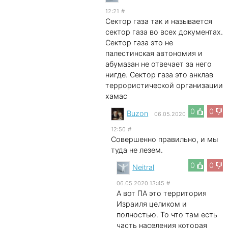
12:21
#
Сектор газа так и называется
сектор газа во всех документах.
Сектор газа это не
палестинская автономия и
абумазан не отвечает за него
нигде. Сектор газа это анклав
террористической организации
хамас
0
0
Buzon
06.05.2020
12:50
#
Совершенно правильно, и мы
туда не лезем.
0
0
Neitral
06.05.2020 13:45
#
А вот ПА это территория
Израиля целиком и
полностью. То что там есть
часть населения которая