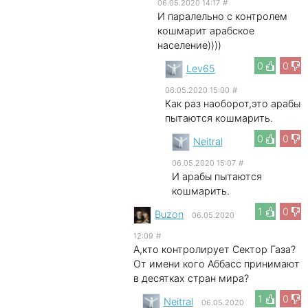
06.05.2020 14:17
#
И паралельно с контролем
кошмарит арабское
население))))
0
0
Lev65
06.05.2020 15:00
#
Как раз наоборот,это арабы
пытаются кошмарить.
0
0
Neitral
06.05.2020 15:07
#
И арабы пытаются
кошмарить.
1
0
Buzon
06.05.2020
12:09
#
А,кто контролирует Сектор Газа?
От имени кого Аббасс принимают
в десятках стран мира?
1
0
Neitral
06.05.2020