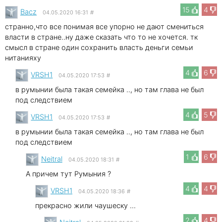
15
4
Bacz
04.05.2020 16:31
#
странно,что все понимая все упорно не дают смениться
власти в стране..ну даже сказать что то не хочется. тк
смысл в стране один сохранить власть деньги семьи
нитанияху
4
6
VRSH1
04.05.2020 17:53
#
в румынии была такая семейка .., но там глава не был
под следствием
4
5
VRSH1
04.05.2020 17:53
#
в румынии была такая семейка .., но там глава не был
под следствием
1
6
Neitral
04.05.2020 18:31
#
А причем тут Румыния ?
4
4
VRSH1
04.05.2020 18:36
#
прекрасно жили чаушеску ...
2
4