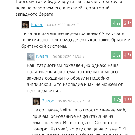
Поэтому так и будем крутится в замкнутом круге
пока не разорвем его анексией территорий
западного берега.
4
2
Buzon
04.05.2020 19:26
#
Ты опять измышляешь,нейтральный? У нас своя
политическая система,где есть кое какие брызги и
британской системы.
2
4
Neitral
04.05.2020 21:34
#
Ваш патриотизм похвален ,но однако наша
политическая система ,так же как и много
законов созданы по образу и подобию
английской. Это наследие и мы не можем от
него избавиться.
1
1
Buzon
05.05.2020 09:42
#
Не согласен,Neitral, это просто мнение моё,
причём, основанное на фактах,а не на
измышлениях.Известно,что "Сколько не
говори "Халява", во рту слаще не станет". Я