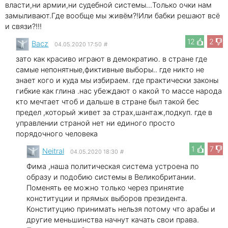
власти,ни армии,ни судебной системы...Только очки нам
замыливают.Где вообще мы живём?!Или бабки решают всё
и связи?!!!
12
2
Bacz
04.05.2020 17:50
#
зато как красиво играют в демократию. в стране где
самые непонятные,фиктивные выборы.. где никто не
знает кого и куда мы избираем. где практически законы
гибкие как глина .нас убеждают о какой то массе народа
кто мечтает чтоб и дальше в стране был такой бес
предел ,который живет за страх,шантаж,подкуп. где в
управлении страной нет ни единого просто
порядочного человека
1
7
Neitral
04.05.2020 18:30
#
Фима ,наша политическая система устроена по
образу и подобию системы в Великобритании.
Поменять ее можно только через принятие
конституции и прямых выборов президента.
Конституцию принимать нельзя потому что арабы и
другие меньшинства начнут качать свои права.