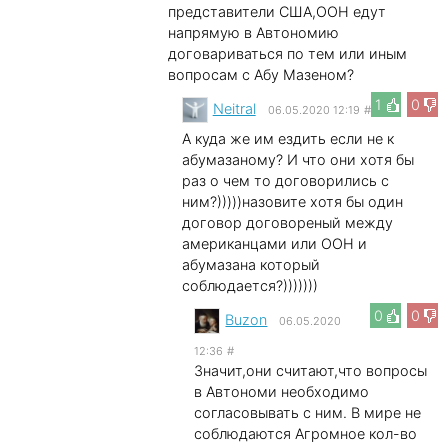
представители США,ООН едут
напрямую в Автономию
договариваться по тем или иным
вопросам с Абу Мазеном?
1
0
Neitral
06.05.2020 12:19
#
А куда же им ездить если не к
абумазаному? И что они хотя бы
раз о чем то договорились с
ним?)))))назовите хотя бы один
договор договореный между
американцами или ООН и
абумазана который
соблюдается?)))))))
0
0
Buzon
06.05.2020
12:36
#
Значит,они считают,что вопросы
в Автономи необходимо
согласовывать с ним. В мире не
соблюдаются Агромное кол-во