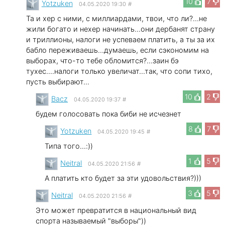
10
7
Yotzuken
04.05.2020 19:30
#
Та и хер с ними, с миллиардами, твои, что ли?...не
жили богато и нехер начинать...они дербанят страну
и триллионы, налоги не успеваем платить, а ты за их
бабло переживаешь...думаешь, если сэкономим на
выборах, что-то тебе обломится?...заин бэ
тухес....налоги только увеличат...так, что сопи тихо,
пусть выбирают...
10
2
Bacz
04.05.2020 19:37
#
будем голосовать пока биби не исчезнет
8
7
Yotzuken
04.05.2020 19:45
#
Типа того...:))
1
5
Neitral
04.05.2020 21:56
#
А платить кто будет за эти удовольствия?)))
3
5
Neitral
04.05.2020 21:56
#
Это может превратится в национальный вид
спорта называемый "выборы"))