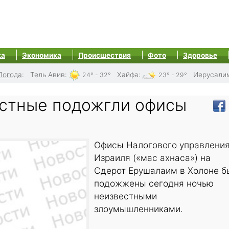
ка
Экономика
Происшествия
Фото
Здоровье
Погода
:
Тель Авив
:
Хайфа
:
Иерусали
24° - 32°
23° - 29°
естные подожгли офисы
Офисы Налогового управлени
Израиля («мас ахнаса») на
Сдерот Ерушалаим в Холоне б
подожжены сегодня ночью
неизвестными
злоумышленниками.