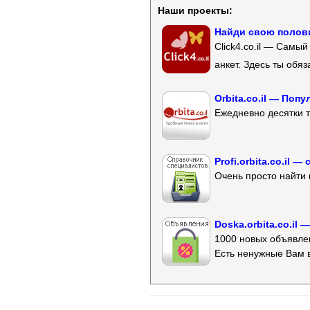
Наши проекты:
Найди свою полови
Click4.co.il — Самы
анкет. Здесь ты обя
Orbita.co.il — Поп
Ежедневно десятки т
Profi.orbita.co.il
Очень просто найти 
Doska.orbita.co.il
1000 новых объявлен
Есть ненужные Вам 