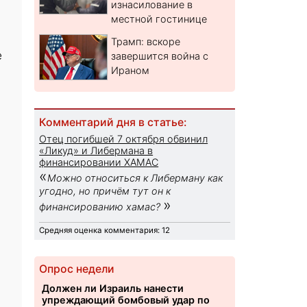
изнасилование в
местной гостинице
Трамп: вскоре
е
завершится война с
Ираном
Комментарий дня в статье:
Отец погибшей 7 октября обвинил
«Ликуд» и Либермана в
финансировании ХАМАС
«
Можно относиться к Либерману как
угодно, но причём тут он к
»
финансированию хамас?
Средняя оценка комментария: 12
Опрос недели
Должен ли Израиль нанести
упреждающий бомбовый удар по