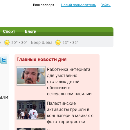
Ваш паспорт —
Новый пользователь
Войти
Спорт
Блоги
м
:
Беер Шева
:
20° - 30°
23° - 35°
Главные новости дня
Работника интерната
для умственно
отсталых детей
я
обвинили в
сексуальном насилии
ыли
Палестинские
активисты пришли в
концлагерь в майках с
фото террористки