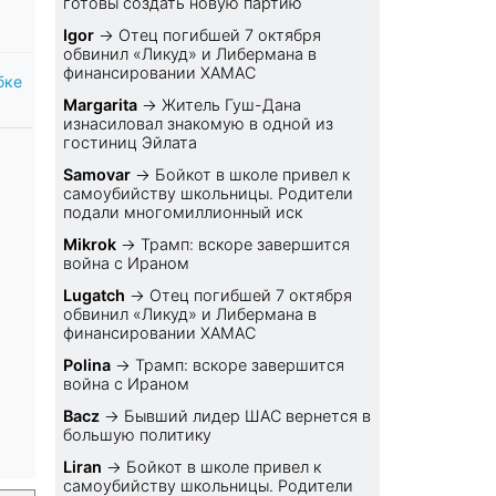
готовы создать новую партию
Igor
→
Отец погибшей 7 октября
обвинил «Ликуд» и Либермана в
финансировании ХАМАС
бке
Margarita
→
Житель Гуш-Дана
изнасиловал знакомую в одной из
гостиниц Эйлата
Samovar
→
Бойкот в школе привел к
самоубийству школьницы. Родители
подали многомиллионный иск
Mikrok
→
Трамп: вскоре завершится
война с Ираном
Lugatch
→
Отец погибшей 7 октября
обвинил «Ликуд» и Либермана в
финансировании ХАМАС
Polina
→
Трамп: вскоре завершится
война с Ираном
Bacz
→
Бывший лидер ШАС вернется в
большую политику
Liran
→
Бойкот в школе привел к
самоубийству школьницы. Родители