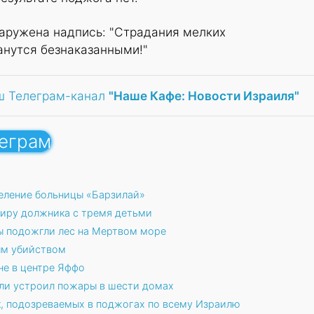
наружена надпись: "Страдания мелких
анутся безнаказанными!"
ш Телеграм-канал
"Наше Кафе: Новости Израиля"
леграм
еление больницы «Барзилай»
тиру должника с тремя детьми
ы подожгли лес на Мертвом море
ым убийством
не в центре Яффо
ли устроил пожары в шести домах
к, подозреваемых в поджогах по всему Израилю