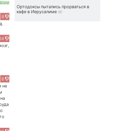
арии
Ортодоксы пытались прорваться в
кафе в Иерусалиме
(6)
8
од
34
озг,
8
я не
м
 на
руда
ко
го