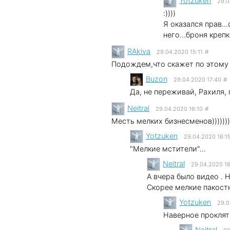
Yotzuken
29.0
:))))
Я оказался прав.
него...броня крепка
RAkiva
29.04.2020 15:11
#
Подождем,что скажет по этому п
Buzon
29.04.2020 17:40
#
Да, не переживай, Рахиля, 
Neitral
29.04.2020 16:10
#
Месть мелких бизнесменов)))))))
Yotzuken
29.04.2020 16:1
"Мелкие мстители"...
Neitral
29.04.2020 1
А вчера было видео . 
Скорее мелкие пакостн
Yotzuken
29.0
Наверное проклятия
Neitral