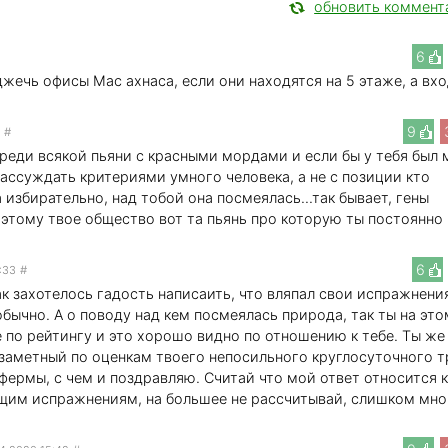
обновить коммент
6
жечь офисы Мас ахнаса, если они находятся на 5 этаже, а вх
9
#
реди всякой пьяни с красными мордами и если бы у тебя был м
рассуждать критериями умного человека, а не с позиции кто
 избирательно, над тобой она посмеялась...так бывает, гены
этому твое общество вот та пьянь про которую ты постоянно
6
:33
#
к захотелось гадость написаить, что вляпал свои испражнени
обычно. А о поводу над кем посмеялась природа, так ты на это
 по рейтингу и это хорошо видно по отношению к тебе. Ты же
 заметный по оценкам твоего непосильного круглосуточного т
фермы, с чем и поздравляю. Считай что мой ответ относится 
щим испражнениям, на большее не рассчитывай, слишком мно