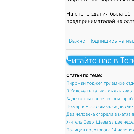
На стене здания была об
предпринимателей не ост
Важно! Подпишись на на
Читайте нас в Те
Статьи по теме:
Пироман поджег приемное отд
В Холоне пытались сжечь квар
Задержаны после погони: араб
Пожар в Яффо оказался двойн
Два человека сгорели в магази
Житель Беер-Шевы за две неде
Полиция арестовала 14 челове