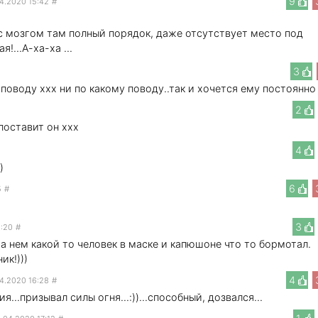
9
4.2020 15:42
#
..с мозгом там полный порядок, даже отсутствует место под
я!...А-ха-ха ...
3
оводу ххх ни по какому поводу..так и хочется ему постоянно
2
поставит он ххх
4
)
6
5
#
3
6:20
#
На нем какой то человек в маске и капюшоне что то бормотал.
ик!)))
4
4.2020 16:28
#
...призывал силы огня...:))...способный, дозвался...