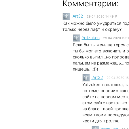
Комментарии:
Art32
29.04.2020 14:49
#
Как можно было умудриться под
только через лифт и охрану?
Yotzuken
29.04.2020 15:11
Если бы ты меньше терся с
ты бы мог его включать и 
сколько выпил...но природа
пальцем не размажешь...по
пишешь...:)))
Art32
29.04.2020 15
Yotzuken-павлюшка, та
по теме, впрочим как 
сайте на первом месте
этом сайте настолько
на благо твоей тролле
всем твоим последую
чести для тролля.