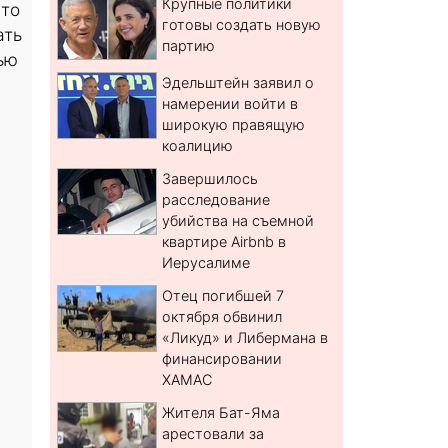
Крупные политики
то
готовы создать новую
ать
партию
ью
Эдельштейн заявил о
намерении войти в
широкую правящую
коалицию
Завершилось
расследование
убийства на съемной
квартире Airbnb в
Иерусалиме
Отец погибшей 7
октября обвинил
«Ликуд» и Либермана в
финансировании
ХАМАС
Жителя Бат-Яма
арестовали за