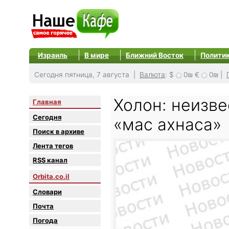
Израиль
В мире
Ближний Восток
Полити
Сегодня пятница, 7 августа |
Валюта
:
$
0₪
€
0₪
|
Холон: неизв
Главная
Сегодня
«мас ахнаса»
Поиск в архиве
Лента тегов
RSS канал
Orbita.co.il
Словари
Почта
Погода