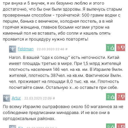
три внука и 5 внучек, я их безумно люблю и этого
достаточно, что бы они были здоровы. Я вылечусь старым
проверенным способом - тройчаткой: 500 грамм водки с
перцем, банька с веничком, холодная постель, а в ней
горячая женщина, главное босыми ногами утром на
каменный пол не вставать, ибо сопли и кашель опять
проявится и процедуру нужно повторять!
1
5
Feldman
22.03.2020 22:46
#
Haron. В вашей "оде к солнцу" есть неточности. Китай
имеет площадь третью в мире. При 1,5 млрд жителецй
плотность населения 146 чел. на кв. км. В Израиле 9млн.
жителей, плотность 387чел. на кв.км. Фактически 8млн.
чел. проживает на площади 8,0 тыс. кв. км. Плотность
посчитайте сами. Остальную х...ю оставьте при себе.
2
7
Artur
22.03.2020 22:09
#
По всему Израилю оштрафовано около 50 магазинов за не
соблюдение предписании минздрава. И не все они в
ортодоксальных районах.
9
1