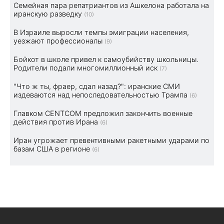
Семейная пара репатриантов из Ашкелона работала на
иранскую разведку
(10)
В Израиле выросли темпы эмиграции населения,
уезжают профессионалы
(9)
Бойкот в школе привел к самоубийству школьницы.
Родители подали многомиллионный иск
(7)
"Что ж ты, фраер, сдал назад?": иранские СМИ
издеваются над непоследовательностью Трампа
(6)
Главком CENTCOM предложил закончить военные
действия против Ирана
(6)
Иран угрожает превентивными ракетными ударами по
базам США в регионе
(6)