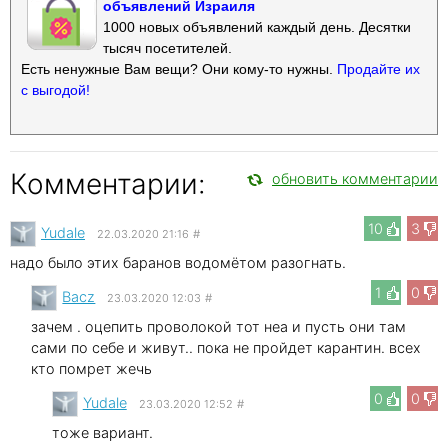
объявлений Израиля
1000 новых объявлений каждый день. Десятки
тысяч посетителей.
Есть ненужные Вам вещи? Они кому-то нужны.
Продайте их
с выгодой!
Комментарии:
обновить комментарии
10
3
Yudale
22.03.2020 21:16
#
надо было этих баранов водомётом разогнать.
1
0
Bacz
23.03.2020 12:03
#
зачем . оцепить проволокой тот неа и пусть они там
сами по себе и живут.. пока не пройдет карантин. всех
кто помрет жечь
0
0
Yudale
23.03.2020 12:52
#
тоже вариант.