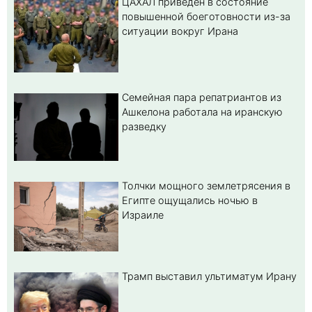
ЦАХАЛ приведен в состояние
повышенной боеготовности из-за
ситуации вокруг Ирана
Семейная пара репатриантов из
Ашкелона работала на иранскую
разведку
Толчки мощного землетрясения в
Египте ощущались ночью в
Израиле
Трамп выставил ультиматум Ирану