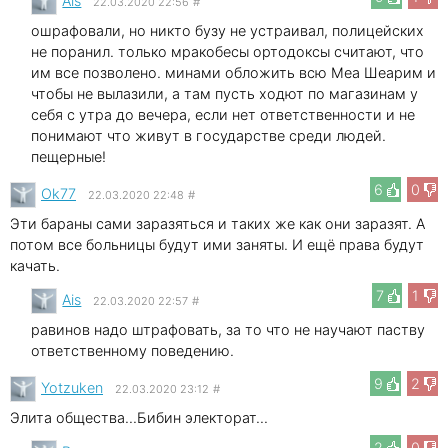
Ais
22.03.2020 22:56
#
ошрафовали, но никто бузу не устраивал, полицейских
не поранил. только мракобесы ортодоксы считают, что
им все позволено. минами обложить всю Меа Шеарим и
чтобы не вылазили, а там пусть ходют по магазинам у
себя с утра до вечера, если нет ответственности и не
понимают что живут в государстве среди людей.
пещерные!
6
0
Ok77
22.03.2020 22:48
#
Эти бараны сами заразяться и таких же как они заразят. А
потом все больницы будут ими заняты. И ещё права будут
качать.
7
1
Ais
22.03.2020 22:57
#
равинов надо штрафовать, за то что не научают паству
ответственному поведению.
9
2
Yotzuken
22.03.2020 23:12
#
Элита общества...Бибин электорат...
2
0