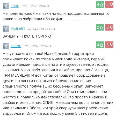
4
4
Leon
22.03.2020 21:37
#
Не понятно какой магазин но если продовольственный то
правильно забросали ибо не фиг..................................
2
3
Vadim61
22.03.2020 21:50
#
ЗАЧЕМ ? - ПУСТЬ ТОРГУЮТ
4
8
Haron
22.03.2020 21:52
#
Несут все что попало! На небольшой территории
проживает почти полтора миллиарда жителей, первый
удар эпидемии пришелся по этим мужественным людям.
Начались у них заболевания в декабре, прошло 3 месяца,
ТРИ МЕСЯЦА!!! И вот Китай отправляет оборудование в
другие страны и не только оборудование своих
специалистов получивших бесценный опыт. Запускает
производства и предаётся любви! Они не молились, они
жестко и правильно действовали! Это просто инфекция,
слабее и меньше чем СПИД, меньше чем воспаления легких
или эпидемия Эбола, которой свернули шею российские
вирусологи. Опомнитесь люди, у меня 5 сыновей и дочь,