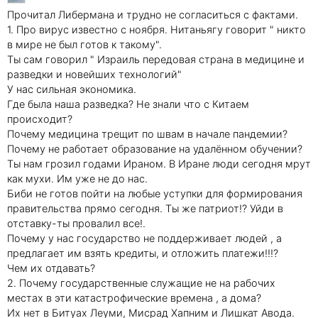
Прочитал Либермана и трудно не согласиться с фактами.
1. Про вирус известно с ноября. Нитаньягу говорит " никто
в мире не был готов к такому".
Ты сам говорил " Израиль передовая страна в медицине и
разведки и новейших технологий"
У нас сильная экономика.
Где была наша разведка? Не знали что с Китаем
происходит?
Почему медицина трещит по швам в начале пандемии?
Почему не работает образование на удалённом обучении?
Ты нам грозил годами Ираном. В Иране люди сегодня мрут
как мухи. Им уже не до нас.
Биби не готов пойти на любые уступки для формирования
правительства прямо сегодня. Ты же патриот!? Уйди в
отставку-ты провалил все!.
Почему у нас государство не поддерживает людей , а
предлагает им взять кредиты, и отложить платежи!!!?
Чем их отдавать?
2. Почему государственные служащие не на рабочих
местах в эти катастрофические времена , а дома?
Их нет в Битуах Леуми, Мисрад Хапним и Лишкат Авода.