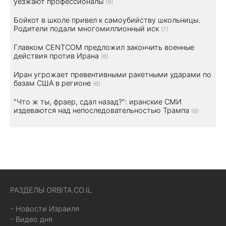
уезжают профессионалы
(9)
Бойкот в школе привел к самоубийству школьницы.
Родители подали многомиллионный иск
(7)
Главком CENTCOM предложил закончить военные
действия против Ирана
(6)
Иран угрожает превентивными ракетными ударами по
базам США в регионе
(6)
"Что ж ты, фраер, сдал назад?": иранские СМИ
издеваются над непоследовательностью Трампа
(6)
РАЗДЕЛЫ ORBITA.CO.IL
- Новости Израиля
- Видео дня