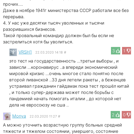
прочих....
Даже в ноябре 1941г министерства СССР работали все без
перерыва.
4. У нас уже десятки тысяч уволенных и тысячи
разорившихся бизнесов.
Такой провальный командир должен был бы если не
застрелиться хотя бы уволиться.
3
1
VRSH1
22.03.2020 14:18
#
это тест на государственность ...третьи выборы , и
зависли ...коронавирус ..а впереди экономический
мировой кризис ...очень многое стало понятно после
второй ливанской ..33 дня летели ракеты , а беженцев
устраивал гражданин гайдамак пока тест прошёл китай
, и только супер-держава может после борьбы с
пандемией начать помогать италии , до которой нет
дела не евросоюзу не сша ..
2
0
Мonya
22.03.2020 11:27
#
А можно уточнить возрастную группу больных средней
тяжести и тяжелом состоянии, умершего, состояние