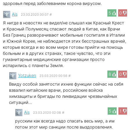
здоровья перед заболеванием корона вирусом.
5
0
Ais
23.03.2020 00:07
#
Я нигде в новостях не видел/не слышал как Красный Крест
и Красный Полумесяц спасают людей в Китае, как Врачи
Без Границ разворачивают мобильные госпиталя в Италии
и Южной Корее, не наблюдается этих бесстрашных врачей,
которые всегда и во всем мире готовы прийти на помощь
больным и в других странах, такое чувство, что эти
гуманитарные медицинские организации просто
испарились с планеты Земля.
8
0
Yotzuken
23.03.2020 00:56
#
Ввиду особой занятости ихние функции сейчас на себя
взвалил китайские врачи, российские войска
химзащиты и бригады по ликвидации чрезвычайных
ситуаций...
5
1
Ais
23.03.2020 02:08
#
русским как всегда надо спасать весь мир, а им
потом этот мир санкции после выздоровления.