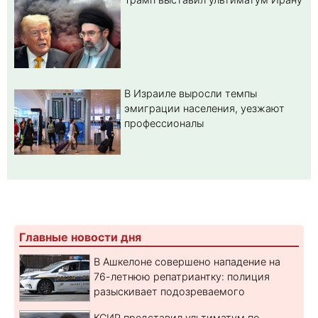
В Израиле выросли темпы
эмиграции населения, уезжают
профессионалы
Главные новости дня
В Ашкелоне совершено нападение на
76-летнюю репатриантку: полиция
разыскивает подозреваемого
КСИР представил ультиматум по