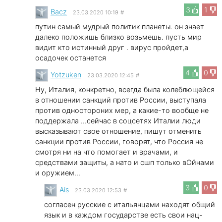
3
1
Bacz
23.03.2020 10:19
#
путин самый мудрый политик планеты. он знает
далеко положишь близко возьмешь. пусть мир
видит кто истинный друг . вирус пройдет,а
осадочек останется
4
0
Yotzuken
23.03.2020 12:45
#
Ну, Италия, конкретно, всегда была колеблющейся
в отношении санкций против России, выступала
против одностороних мер, а какие-то вообще не
поддержала ...сейчас в соцсетях Италии люди
высказывают свое отношение, пишут отменить
санкции против России, говорят, что Россия не
смотря ни на что помогает и врачами, и
средствами защиты, а нато и сшп только вОйнами
и оружием...
3
0
Ais
23.03.2020 12:53
#
согласен русские с итальянцами находят общий
язык и в каждом государстве есть свои нац-