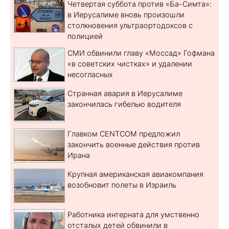
Четвертая суббота против «Ба-Симта»:
в Иерусалиме вновь произошли
столкновения ультраортодоксов с
полицией
СМИ обвинили главу «Моссад» Гофмана
«в советских чистках» и удалении
несогласных
Странная авария в Иерусалиме
закончилась гибелью водителя
Главком CENTCOM предложил
закончить военные действия против
Ирана
Крупная американская авиакомпания
возобновит полеты в Израиль
Работника интерната для умственно
отсталых детей обвинили в