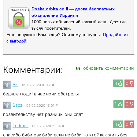
Doska.orbita.co.il — доска бесплатных
объявлений Израиля
1000 новых объявлений каждый день. Десятки
тысяч посетителей.
Есть ненужные Вам вещи? Они кому-то нужны.
Продайте их
с выгодой!
Комментарии:
обновить комментарии
6
0
Ais
05.02.2020 01:42
#
бедные люди! в час ночи обстрелы.
1
0
Bacz
05.02.2020 15:01
#
правительству нет разницы они спят
0
0
Ludmes
05.02.2020 21:34
#
спасибо биби рак биби если не биби то кто? как жить без