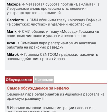
Mazepa
→
Четвертая суббота против «Ба-Симта»: в
Иерусалиме вновь произошли столкновения
ультраортодоксов с полицией
Carciente
→
СМИ обвинили главу «Моссад» Гофмана
«в советских чистках» и удалении несогласных
Marik
→
СМИ обвинили главу «Моссад» Гофмана «в
советских чистках» и удалении несогласных
яков
→
Семейная пара репатриантов из Ашкелона
работала на иранскую разведку
Mikrok
→
Главком CENTCOM предложил закончить
военные действия против Ирана
Обсуждаемое
Читаемое
Самое обсуждаемое за неделю
Семейная пара репатриантов из Ашкелона работала на
иранскую разведку
(11)
В Израиле выросли темпы эмиграции населения,
уезжают профессионалы