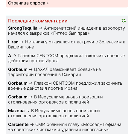
Страница опроса »
Последние комментарии
StrongTequila
→
Антисемитский инцидент в аэропорту
начался с выкриков «Гитлер был прав»
Liran
→
Нетаниягу отказался от встречи с Зеленским в
Вашингтоне
A
→
Главком CENTCOM предложил закончить военные
действия против Ирана
Gorbaum
→
ЦАХАЛ разыскивает боевика на
территории поселения в Самарии
Gorbaum
→
Главком CENTCOM предложил закончить
военные действия против Ирана
Gorbaum
→
В Иерусалиме вновь произошли
столкновения ортодоксов с полицией
Mazepa
→
В Иерусалиме вновь произошли
столкновения ортодоксов с полицией
Carciente
→
СМИ обвинили главу «Моссад» Гофмана
«в советских чистках» и удалении несогласных