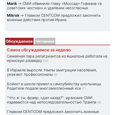
Marik
→
СМИ обвинили главу «Моссад» Гофмана «в
советских чистках» и удалении несогласных
Mikrok
→
Главком CENTCOM предложил закончить
военные действия против Ирана
Обсуждаемое
Читаемое
Самое обсуждаемое за неделю
Семейная пара репатриантов из Ашкелона работала на
иранскую разведку
(10)
В Израиле выросли темпы эмиграции населения,
уезжают профессионалы
(9)
Бойкот в школе привел к самоубийству школьницы.
Родители подали многомиллионный иск
(7)
"Что ж ты, фраер, сдал назад?": иранские СМИ
издеваются над непоследовательностью Трампа
(6)
Главком CENTCOM предложил закончить военные