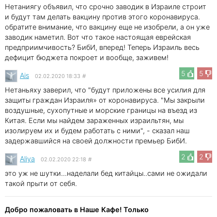
Нетаниягу объявил, что срочно заводик в Израиле строит
и будут там делать вакцину против этого коронавируса.
обратите внимание, что вакцину еще не изобрели, а он уже
заводик наметил. Вот что такое настоящая еврейская
предприимчивость? БибИ, вперед! Теперь Израиль весь
дефицит бюджета покроет и вообще, заживем!
5
5
Ais
02.02.2020 18:33
#
Нетаньяху заверил, что "будут приложены все усилия для
защиты граждан Израиля» от коронавируса. "Мы закрыли
воздушные, сухопутные и морские границы на въезд из
Китая. Если мы найдем зараженных израильтян, мы
изолируем их и будем работать с ними", - сказал наш
задержавшийся на своей должности премьер БибИ.
2
2
Aliya
02.02.2020 22:18
#
это уж не шутки...наделали бед китайцы..сами не ожидали
такой прыти от себя.
Добро пожаловать в Наше Кафе! Только