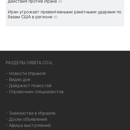
действия против Ирана
(6)
Иран угрожает превентивными ракетными ударами по
базам США в регионе
(6)
РАЗДЕЛЫ ORBITA.CO.IL
- Новости Израиля
- Видео дня
- Дайджест Новостей
- Справочник специалистов
- Знакомства в Израиле
- Доски объявлений
- Афиша выступлений