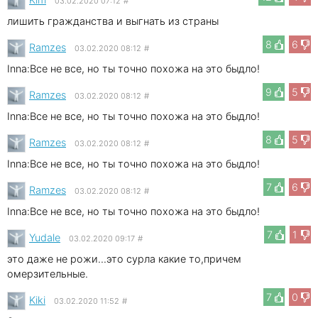
03.02.2020 07:12
#
лишить гражданства и выгнать из страны
8
6
Ramzes
03.02.2020 08:12
#
Inna:Все не все, но ты точно похожа на это быдло!
9
5
Ramzes
03.02.2020 08:12
#
Inna:Все не все, но ты точно похожа на это быдло!
8
5
Ramzes
03.02.2020 08:12
#
Inna:Все не все, но ты точно похожа на это быдло!
7
6
Ramzes
03.02.2020 08:12
#
Inna:Все не все, но ты точно похожа на это быдло!
7
1
Yudale
03.02.2020 09:17
#
это даже не рожи...это сурла какие то,причем
омерзительные.
7
0
Kiki
03.02.2020 11:52
#