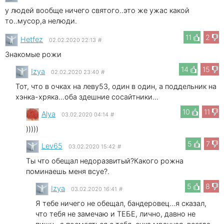
у людей вообще ничего святого..это же ужас какой
то..мусор,а нелюди.
11
2
Hetfez
02.02.2020 22:13
#
Знакомые рожи
14
15
Izya
02.02.2020 23:40
#
Тот, что в очках на леву53, один в один, а поддельник на
хэнка-хряка...оба здешние сосайтники...
10
11
Alya
03.02.2020 04:14
#
)))))
5
7
Lev65
03.02.2020 15:42
#
Ты что обещал недоразвитый?Какого рожна
поминаешь меня всуе?.
5
8
Izya
03.02.2020 16:41
#
Я тебе ничего не обещал, бандеровец...я сказал,
что тебя не замечаю и ТЕБЕ, лично, давно не