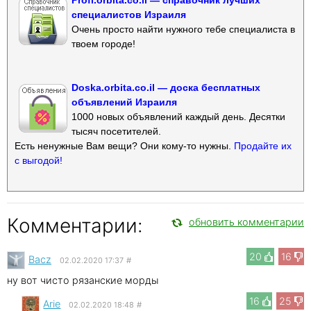
специалистов Израиля
Очень просто найти нужного тебе специалиста в
твоем городе!
Doska.orbita.co.il — доска бесплатных
объявлений Израиля
1000 новых объявлений каждый день. Десятки
тысяч посетителей.
Есть ненужные Вам вещи? Они кому-то нужны.
Продайте их
с выгодой!
Комментарии:
обновить комментарии
20
16
Bacz
02.02.2020 17:37
#
ну вот чисто рязанские морды
16
25
Arie
02.02.2020 18:48
#