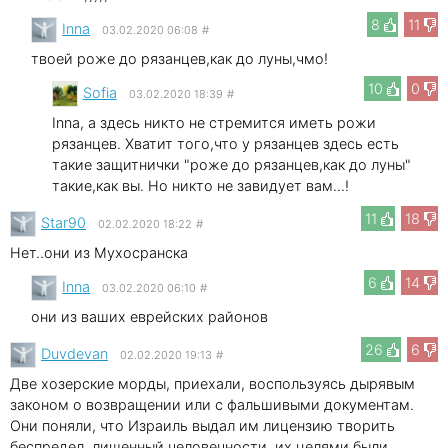
8
11
Inna
03.02.2020 06:08
#
твоей роже до рязанцев,как до луны,чмо!
10
0
Sofia
03.02.2020 18:39
#
Inna, а здесь никто не стремится иметь рожи
рязанцев. Хватит того,что у рязанцев здесь есть
такие защитнички "роже до рязанцев,как до луны"
такие,как вы. Но никто не завидует вам...!
11
18
Star90
02.02.2020 18:22
#
Нет..они из Мухосранска
6
14
Inna
03.02.2020 06:10
#
они из ваших еврейских районов
26
6
Duvdevan
02.02.2020 19:13
#
Две хозерские морды, приехали, воспользуясь дырявым
законом о возвращении или с фальшивыми документам.
Они поняли, что Израиль выдал им лицензию творить
беспредел, лишенный человечности, их целями были