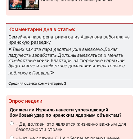
Комментарий дня в статье:
Семейная пара репатриантов из Ашкелона работала на
иранскую разведку
«
Таких как эта пара десятки уже выявлено.Дикая
падучесть заработать.Должны выявляться и менять
комфортные койки Квартиры на тюремные нары.Они
будут мягче и комфортнее домашних и желательнее
»
поближе к Параше!
Средняя оценка комментария: 3
Опрос недели
Должен ли Израиль нанести упреждающий
бомбовый удар по иранским ядерным объектам?
- Да, должен, это является жизненно важным для
безопасности страны
- Нет, не должен. США обеспечат прекращение