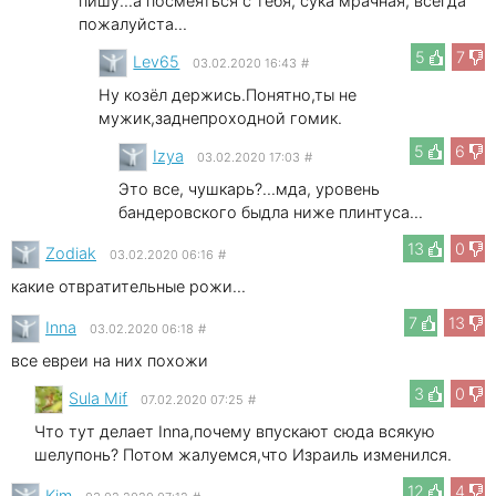
пишу...а посмеяться с тебя, сука мрачная, всегда
пожалуйста...
5
7
Lev65
03.02.2020 16:43
#
Ну козёл держись.Понятно,ты не
мужик,заднепроходной гомик.
5
6
Izya
03.02.2020 17:03
#
Это все, чушкарь?...мда, уровень
бандеровского быдла ниже плинтуса...
13
0
Zodiak
03.02.2020 06:16
#
какие отвратительные рожи...
7
13
Inna
03.02.2020 06:18
#
все евреи на них похожи
3
0
Sula Mif
07.02.2020 07:25
#
Что тут делает Inna,почему впускают сюда всякую
шелупонь? Потом жалуемся,что Израиль изменился.
12
4
Kim