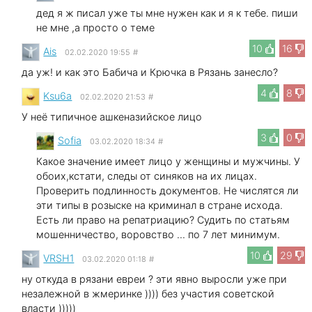
дед я ж писал уже ты мне нужен как и я к тебе. пиши
не мне ,а просто о теме
10
16
Ais
02.02.2020 19:55
#
да уж! и как это Бабича и Крючка в Рязань занесло?
4
8
Ksu6a
02.02.2020 21:53
#
У неё типичное ашкеназийское лицо
3
0
Sofia
03.02.2020 18:34
#
Какое значение имеет лицо у женщины и мужчины. У
обоих,кстати, следы от синяков на их лицах.
Проверить подлинность документов. Не числятся ли
эти типы в розыске на криминал в стране исхода.
Есть ли право на репатриацию? Судить по статьям
мошенничество, воровство ... по 7 лет минимум.
10
29
VRSH1
03.02.2020 01:18
#
ну откуда в рязани евреи ? эти явно выросли уже при
незалежной в жмеринке )))) без участия советской
власти )))))