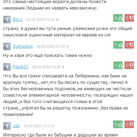
Это самые настоящие ворюги,должны понести
наказание.Людьми их назвать невозможно.
6
0
Bacz
03.02.2020 12:02
#
страно, я думал вы тута умные, рязянские рожи это общий
смысловой оценочный материал не евреев из снг
1
0
Stanislaus
04.02.2020 07:37
#
Ну и хари это ещё поискать такие нужно
1
0
Papik51
09.02.2020 13:37
#
Что Вы все грехи списываете на Либермана,-как быки на
красную тряпку,,,нет,что бы писать по существу,-лично я
бы этих бесчеловечных подонков,,не имеющих ни чести,ни
совести,ни элементарной человечности,-позорящих наших
людей,,и без того считающихся гоями в этой
стране,,,упрятал бы за решетку пожизненно ,без права на
помилование!
0
0
Jan
14.02.2020 17:11
#
Интересно где были их бабушки и дедушки во время