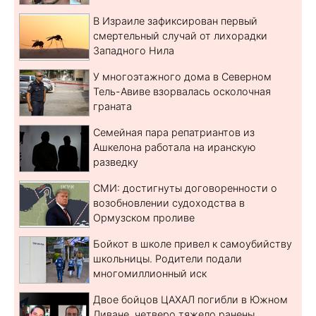
В Израиле зафиксирован первый
смертельный случай от лихорадки
Западного Нила
У многоэтажного дома в Северном
Тель-Авиве взорвалась осколочная
граната
Семейная пара репатриантов из
Ашкелона работала на иранскую
разведку
СМИ: достигнуты договоренности о
возобновлении судоходства в
Ормузском проливе
Бойкот в школе привел к самоубийству
школьницы. Родители подали
многомиллионный иск
Двое бойцов ЦАХАЛ погибли в Южном
Ливане, четверо тяжело ранены