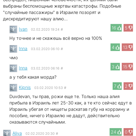
выбраны беспомощные жертвы катастрофы. Подобные
"случайные пассажиры" в Израиле позорят и
дискредитируют нашу алию...
16
5
Ivan
02.02.2020 19:24
#
Ну точнее и не скажешь всё верно на 100%
4
13
Inna
03.02.2020 06:10
#
чмо
3
15
Inna
03.02.2020 06:16
#
а у тебя какая морда?
7
2
Kipnis
03.02.2020 10:53
#
Duvdevan, ты прав, рожи еще те. Только наша алия
прибыла в Израиль лет 25-30 как, а те кто сейчас едут в
Израиль убегая от нищеты раскатав губу на коррзину и
пособие, ничего Израилю не дадут, действительно
оказываются случайными.
24
0
Aliya
02.02.2020 20:30
#