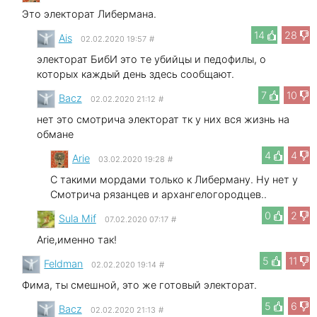
Это электорат Либермана.
14
28
Ais
02.02.2020 19:57
#
электорат БибИ это те убийцы и педофилы, о
которых каждый день здесь сообщают.
7
10
Bacz
02.02.2020 21:12
#
нет это смотрича электорат тк у них вся жизнь на
обмане
4
4
Arie
03.02.2020 19:28
#
С такими мордами только к Либерману. Ну нет у
Смотрича рязанцев и архангелогородцев..
0
2
Sula Mif
07.02.2020 07:17
#
Arie,именно так!
5
11
Feldman
02.02.2020 19:14
#
Фима, ты смешной, это же готовый электорат.
5
6
Bacz
02.02.2020 21:13
#