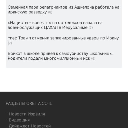
Семейная пара репатриантов из Ашкелона работала на
иранскую разведку
(8)
«Нацисты - вон!»: толпа ортодоксов напала на
военнослужащих ЦАХАЛ в Иерусалиме
(7)
Ynet: Трамп отменил запланированные удары по Ирану
(7)
Бойкот в школе привел к самоубийству школьницы.
Родители подали многомиллионный иск
(6)
РАЗДЕЛЫ ORBITA.CO.IL
- Новости Израиля
- Видео дня
- Дайджест Новостей