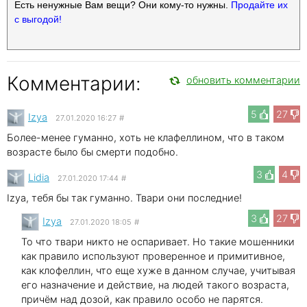
Есть ненужные Вам вещи? Они кому-то нужны.
Продайте их
с выгодой!
Комментарии:
обновить комментарии
5
27
Izya
27.01.2020 16:27
#
Более-менее гуманно, хоть не клафеллином, что в таком
возрасте было бы смерти подобно.
3
4
Lidia
27.01.2020 17:44
#
Izya, тебя бы так гуманно. Твари они последние!
3
27
Izya
27.01.2020 18:05
#
То что твари никто не оспаривает. Но такие мошенники
как правило используют проверенное и примитивное,
как клофеллин, что еще хуже в данном случае, учитывая
его назначение и действие, на людей такого возраста,
причём над дозой, как правило особо не парятся.