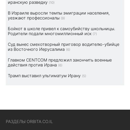
иранскую разведку
(10)
В Израиле выросли темпы эмиграции населения,
уезжают профессионалы
(9)
Бойкот в школе привел к самоубийству школьницы.
Родители подали многомиллионный иск
(7)
Суд вынес смехотворный приговор водителю-убийце
из Восточного Иерусалима
(6)
Главком CENTCOM предложил закончить военные
действия против Ирана
(6)
Трамп выставил ультиматум Ирану
(5)
РАЗДЕЛЫ ORBITA.CO.IL