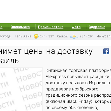
ка
Экономика
Происшествия
Фото
Здоровье
Погода
:
Тель Авив
:
Хайфа
:
Иерусал
24° - 32°
23° - 29°
днимет цены на доставку
раиль
Китайская торговая платформ
AliExpress повышает расценки 
доставку посылок в Израиль в
преддверие ноябрьского
традиционного сезона распро
(включая Black Friday), которы
по своему обыкновению,