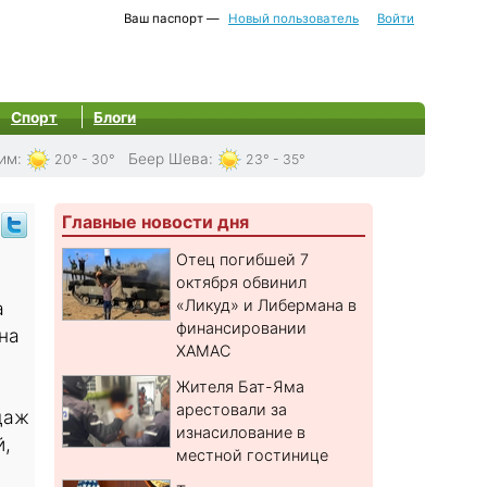
Ваш паспорт —
Новый пользователь
Войти
Спорт
Блоги
им
:
Беер Шева
:
20° - 30°
23° - 35°
Главные новости дня
Отец погибшей 7
октября обвинил
«Ликуд» и Либермана в
а
финансировании
на
ХАМАС
Жителя Бат-Яма
арестовали за
даж
изнасилование в
й,
местной гостинице