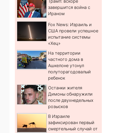
Трамп: вскоре
завершится война с
Ираном
Fox News: Израиль и
США провели успешное
испытание системы
«Хец»
На территории
частного дома в
Ашкелоне утонул
полуторагодовалый
ребенок
Останки жителя
Димоны обнаружили
после двухнедельных
розысков
В Израиле
зафиксирован первый
смертельный случай от