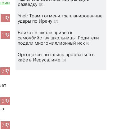
арии
разведку
(8)
Ynet: Трамп отменил запланированные
1
удары по Ирану
(7)
Бойкот в школе привел к
1
самоубийству школьницы. Родители
подали многомиллионный иск
(6)
Ортодоксы пытались прорваться в
кафе в Иерусалиме
(6)
2
жет
0
 а
7