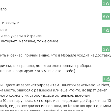
2
пало
6
ги вернули.
2
2:29
#
и его украли в Израиле
 интернет-магазине, тоже самое
2
ть и сейчас, причем видно, что в Израиле уходит на доставк
Причем, как правило, дорогие электронные приборы.
еном и сортируют: это мне, а это - тебе.)
1
ли...даже не зарегистрирован там...шмотки заказываю на Next,
 на месте, ошибся с размером или еще что-то, возврат денег
дного косяка с их стороны...все остальное, включая
а 10 лет пару посылок потерялись, не доходя до Израиля, за 1
Track, видно все движение посылки, по Китаю конкретно, с мо
е до получения заказа...дешёвый сыр только в