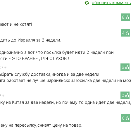
обновить коммент
8
меют и не хотят!
4
дить до Израиля за 2 недели.
однозначно а вот что посылка будет идти 2 недели при
сти - ЭТО ВРАНЬЕ ДЛЯ ОЛУХОВ !
6
:07
#
ыбрать службу доставки,иногда и за две недели
чта работает не лучше израильской.Посылка две недели не мо
0
7
#
ку из Китая за две недели, но почему то одна идет две недели,
0
цену на пересылку,снизят цену на товар.