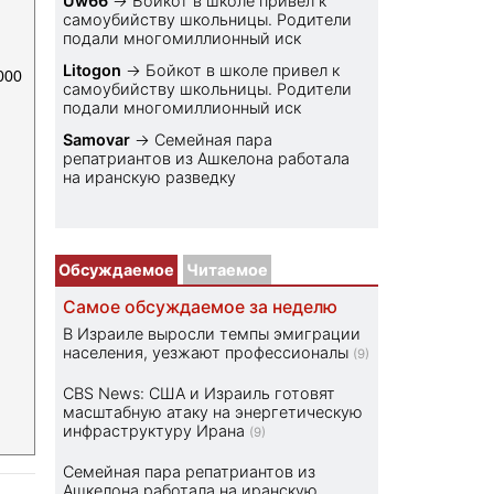
Uw66
→
Бойкот в школе привел к
самоубийству школьницы. Родители
подали многомиллионный иск
Litogon
→
Бойкот в школе привел к
000
самоубийству школьницы. Родители
подали многомиллионный иск
Samovar
→
Семейная пара
репатриантов из Ашкелона работала
на иранскую разведку
Обсуждаемое
Читаемое
Самое обсуждаемое за неделю
В Израиле выросли темпы эмиграции
населения, уезжают профессионалы
(9)
CBS News: США и Израиль готовят
масштабную атаку на энергетическую
инфраструктуру Ирана
(9)
Семейная пара репатриантов из
Ашкелона работала на иранскую