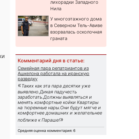
лихорадки Западного
Нила
У многоэтажного дома
в Северном Тель-Авиве
взорвалась осколочная
граната
ки
Комментарий дня в статье:
Семейная пара репатриантов из
Ашкелона работала на иранскую
разведку
«
Таких как эта пара десятки уже
выявлено.Дикая падучесть
заработать.Должны выявляться и
менять комфортные койки Квартиры
на тюремные нары.Они будут мягче и
комфортнее домашних и желательнее
»
поближе к Параше!
Средняя оценка комментария: 6