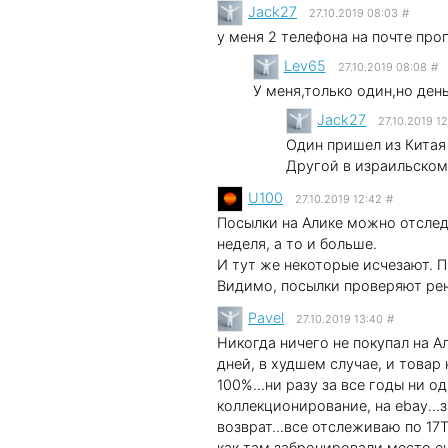
Jack27
27.10.2019 08:03
#
у меня 2 телефона на почте про
Lev65
27.10.2019 08:08
#
У меня,только один,но день
Jack27
27.10.2019 1
Один пришел из Китая 
Другой в израильском
U100
27.10.2019 12:42
#
Посылки на Алике можно отследи
неделя, а то и больше.
И тут же некоторые исчезают. 
Видимо, посылки проверяют ренг
Pavel
27.10.2019 13:40
#
Никогда ничего не покупал на А
дней, в худшем случае, и товар
100%...ни разу за все годы ни о
коллекционирование, на ebay...з
возврат...все отслеживаю по 17
как там забронировали место ещ