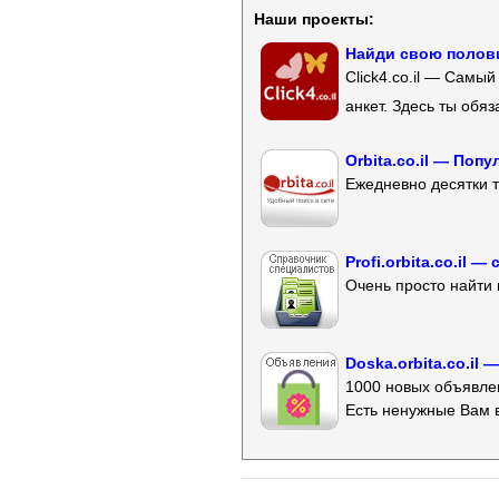
Наши проекты:
Найди свою полови
Click4.co.il — Самы
анкет. Здесь ты обя
Orbita.co.il — Поп
Ежедневно десятки т
Profi.orbita.co.il
Очень просто найти 
Doska.orbita.co.il
1000 новых объявлен
Есть ненужные Вам 