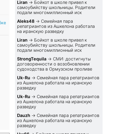
Liran
→
Бойкот в школе привел к
самоубийству школьницы. Родители
подали многомиллионный иск
Aleks48
→
Семейная пара
бке
репатриантов из Ашкелона работала
на иранскую разведку
Liran
→
Бойкот в школе привел к
самоубийству школьницы. Родители
подали многомиллионный иск
StrongTequila
→
СМИ: достигнуты
договоренности о возобновлении
судоходства в Ормузском проливе
Uk-Ru
→
Семейная пара репатриантов
из Ашкелона работала на иранскую
разведку
Uk-Ru
→
Семейная пара репатриантов
из Ашкелона работала на иранскую
разведку
Dauzh
→
Семейная пара репатриантов
из Ашкелона работала на иранскую
разведку