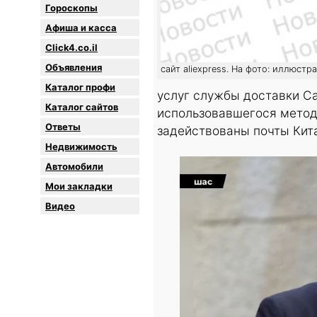
Гороскопы
Афиша и касса
Click4.co.il
Объявления
сайт aliexpress. На фото: иллюстр
Каталог профи
услуг службы доставки Ca
Каталог сайтов
использовавшегося метода 
Oтветы
задействованы почты Кита
Недвижимость
Автомобили
Мои закладки
Видео