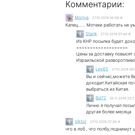
Комментарии:
Мonya
27.10.2019 05:59
#
Капец...... Мотеки работать не у
Starik
27.10.2019 07:44
#
Из КНР посылка будет дохо
===================
Цены за доставку повысят 
Израильской разворотливо
Lev65
27.10.2019 08
Вы и сейчас,можете В
доходит.Китайская по
выбраться из Китая.
Bd72
05.11.2019 20:2
Лично я получал посыл
другая более месяца
Viktor
27.10.2019 07:26
#
что в лоб , что полбу,поднимут 