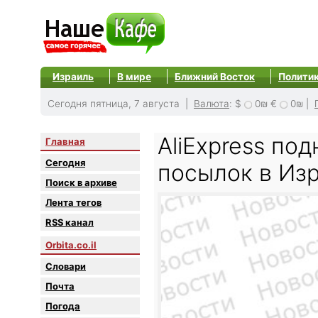
Израиль
В мире
Ближний Восток
Полити
Сегодня пятница, 7 августа |
Валюта
:
$
0₪
€
0₪
|
AliExpress по
Главная
Сегодня
посылок в Из
Поиск в архиве
Лента тегов
RSS канал
Orbita.co.il
Словари
Почта
Погода