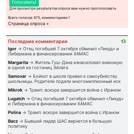
Голосовать!
Для просмотра результатов опроса вам нужно проголосовать
Всего голосов: 675, комментариев 1
Страница опроса »
Последние комментарии
Igor
→
Отец погибшей 7 октября обвинил «Ликуд» и
Либермана в финансировании ХАМАС
Margarita
→
Житель Гуш-Дана изнасиловал знакомую
в одной из гостиниц Эйлата
Samovar
→
Бойкот в школе привел к самоубийству
школьницы. Родители подали многомиллионный иск
Mikrok
→
Трамп: вскоре завершится война с Ираном
Lugatch
→
Отец погибшей 7 октября обвинил «Ликуд»
и Либермана в финансировании ХАМАС
Polina
→
Трамп: вскоре завершится война с Ираном
Bacz
→
Бывший лидер ШАС вернется в большую
политику