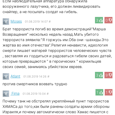
Если наблюдательная аппаратура обнаружила
вооруженного лазутчика, его должен ликвидировать
снайпер, а не посылать солдат на гибель.
3
0
Moses
01.08.2019 14:07
#
Брат террориста погиб во время демонстраций"Марша
Возвращения" несколько недель назад.Мать убитого
террориста зяявила:"Я горжусь им.Оба они -шахиды.Это
жертва во имя отечества".Религия ненависти, идеология
смерти лишает матерей террористов человеческих чувств
, заставляя их гордиться и радоваться гибели своих детей,
которые превращаются " в героических " кормильцев
своих семей, занимаясь убийством евреев.
3
9
Atlant
01.08.2019 14:26
#
против смертников воевать трудно
1
1
Fima
01.08.2019 15:04
#
Почему танк не обстрелял укреплённый пункт терористов
ХАМАСа до того,как были ранены солдаты армии обороны
Израиля,и почему автоматически слово Хамас пишется с