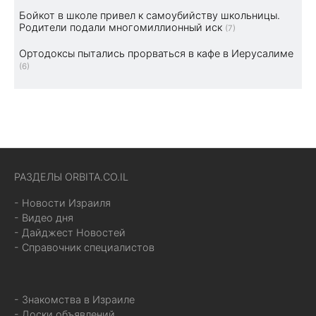
Бойкот в школе привел к самоубийству школьницы.
Родители подали многомиллионный иск
(7)
Ортодоксы пытались прорваться в кафе в Иерусалиме
(6)
РАЗДЕЛЫ ORBITA.CO.IL
- Новости Израиля
- Видео дня
- Дайджест Новостей
- Справочник специалистов
- Знакомства в Израиле
- Доски объявлений