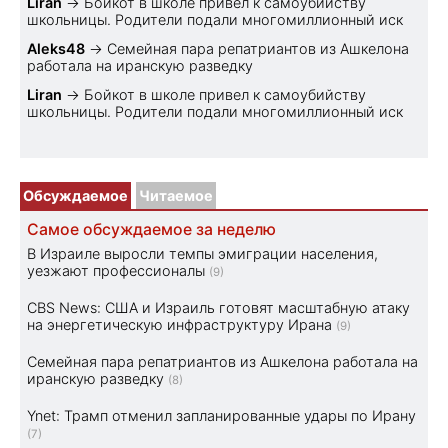
Liran
→
Бойкот в школе привел к самоубийству
школьницы. Родители подали многомиллионный иск
Aleks48
→
Семейная пара репатриантов из Ашкелона
работала на иранскую разведку
Liran
→
Бойкот в школе привел к самоубийству
школьницы. Родители подали многомиллионный иск
Обсуждаемое
Читаемое
Самое обсуждаемое за неделю
В Израиле выросли темпы эмиграции населения,
уезжают профессионалы
(9)
CBS News: США и Израиль готовят масштабную атаку
на энергетическую инфраструктуру Ирана
(9)
Семейная пара репатриантов из Ашкелона работала на
иранскую разведку
(8)
Ynet: Трамп отменил запланированные удары по Ирану
(7)