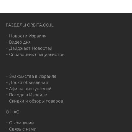
РАЗДЕЛЫ ORBITA.CO.IL
- Новости Израиля
- Видео дня
- Дайджест Новостей
- Справочник специалистов
- Знакомства в Израиле
- Доски объявлений
- Афиша выступлений
- Погода в Израиле
- Скидки и обзоры товаров
О НАС
- О компании
- Связь с нами