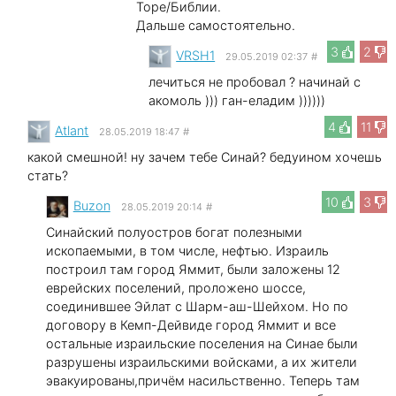
Торе/Библии.
Дальше самостоятельно.
3
2
VRSH1
29.05.2019 02:37
#
лечиться не пробовал ? начинай с
акомоль ))) ган-еладим ))))))
4
11
Atlant
28.05.2019 18:47
#
какой смешной! ну зачем тебе Синай? бедуином хочешь
стать?
10
3
Buzon
28.05.2019 20:14
#
Синайский полуостров богат полезными
ископаемыми, в том числе, нефтью. Израиль
построил там город Яммит, были заложены 12
еврейских поселений, проложено шоссе,
соединившее Эйлат с Шарм-аш-Шейхом. Но по
договору в Кемп-Дейвиде город Яммит и все
остальные израильские поселения на Синае были
разрушены израильскими войсками, а их жители
эвакуированы,причём насильственно. Теперь там