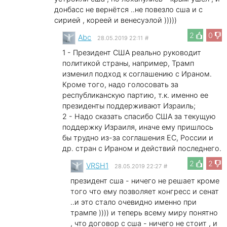
донбасс не вернётся ..не повезло сша и с
сирией , кореей и венесуэлой )))))
2
0
Abc
28.05.2019 22:11
#
1 - Президент США реально руководит
политикой страны, например, Трамп
изменил подход к соглашению с Ираном.
Кроме того, надо голосовать за
республиканскую партию, т.к. именно ее
президенты поддерживают Израиль;
2 - Надо сказать спасибо США за текущую
поддержку Израиля, иначе ему пришлось
бы трудно из-за соглашения ЕС, России и
др. стран с Ираном и действий последнего.
2
2
VRSH1
28.05.2019 22:27
#
президент сша - ничего не решает кроме
того что ему позволяет конгресс и сенат
..и это стало очевидно именно при
трампе )))) и теперь всему миру понятно
, что договор с сша - ничего не стоит , и