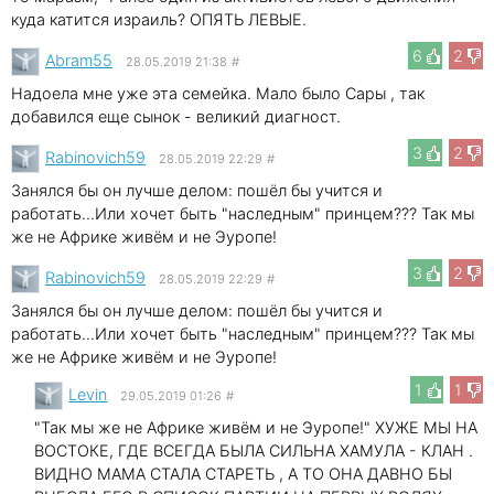
куда катится израиль? ОПЯТЬ ЛЕВЫЕ.
6
2
Abram55
28.05.2019 21:38
#
Надоела мне уже эта семейка. Мало было Сары , так
добавился еще сынок - великий диагност.
3
2
Rabinovich59
28.05.2019 22:29
#
Занялся бы он лучше делом: пошёл бы учится и
работать...Или хочет быть "наследным" принцем??? Так мы
же не Африке живём и не Эуропе!
3
2
Rabinovich59
28.05.2019 22:29
#
Занялся бы он лучше делом: пошёл бы учится и
работать...Или хочет быть "наследным" принцем??? Так мы
же не Африке живём и не Эуропе!
1
1
Levin
29.05.2019 01:26
#
"Так мы же не Африке живём и не Эуропе!" ХУЖЕ МЫ НА
ВОСТОКЕ, ГДЕ ВСЕГДА БЫЛА СИЛЬНА ХАМУЛА - КЛАН .
ВИДНО МАМА СТАЛА СТАРЕТЬ , А ТО ОНА ДАВНО БЫ