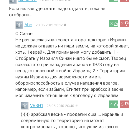
Если нельзя удержать, надо отдавать, пока не
отобрали...
3
2
Abc
28.05.2019 20:12
#
О Синае.
Не раз рассказывал совет автора-доктора: «Израиль
не должен отдавать ни пяди земли, на которой живет,
хоть, 1 еврей». Для понимания могу добавить: 1 -
Отобрать у Израиля Синай никто бы не смог, Творец
показал это при нападении арабов в 1973 году на
неподготовленный к войне Израиль; 2 - Территории
нужны Израилю для возможности иметь
обороноспособность в случае нападения врагов,
например, если забыли, Египет при арабской весне
мог изменить отношение к договору с Израилем.
4
5
VRSH1
28.05.2019 20:49
#
)))))) арабская весна - проделки сша ... израиль и
современную то территорию не может
контролировать , хорошо , что ушли из газы и