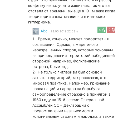
конфетку не получит и защитник. так что вы
отстали от времени. вы еще в 19 -м веке когда
территории захватывались и в иллюзиях
гитлеризма.
4
2
Abc
28.05.2019 22:53
#
1 - Время, конечно, меняет приоритеты и
соглашения. Однако, в мире много
неразрешенных споров, которые основаны
на присоединении территорий победившей
стороной, например, Фолклендские
острова, Крым итд.
2- Не только гитлеризм был основой
захвата территорий, как рассказал, это
мировая практика. Например, признание
права наций и народов на борьбу за
самоопределение отражено в принятой в
1960 году на 15-й сессии Генеральной
Ассамблеи ООН Декларации о
предоставлении независимости
колониальным странам и народам, а также