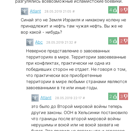
разгулялись всевозможные исламистские боевики.
4
9
Atlant
28.05.2019 21:05
#
Синай это не Земля Израиля и никакому колену не
принадлежит и нефть там чужая нефть. Вы же не
вор какой - нибудь?
5
2
Abc
28.05.2019 21:32
#
Неверное представление о завоеванных
территориях в мире. Территории завоевеанные
при конфликтах, практически ни одна из
победивших сторон не отдает. Не говоря о том,
что практически все приобретенные
территории в мире любыми странами являются
завоеванными в те или иные годы.
2
3
Atlant
28.05.2019 22:17
#
это было до Второй мировой войны теперь
другие законы. ООН в Хельсинки постановило
что границы после второй мировой войны
нерушимы и воюй или не воюй захвата не
будет. Это правильно потому что и агрессор