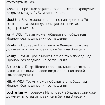
отступать из Газы
Anak
→
Опрос Kan зафиксировал резкое сокращение
разрыва между Биби и оппозицией
List32
→
В Ашкелоне совершено нападение на 76-
летнюю репатриантку: полиция разыскивает
подозреваемого
Isr
→
WSJ: Трамп может объявить о победе над
Ираном без подписания соглашения
Vasily
→
Проверка Налоговой в Хедере : сын сжёг
документы, отец отправился в бега на 3 недели
Vasily
→
WSJ: Трамп может объявить о победе над
Ираном без подписания соглашения
Aleks48
→
Беер-Шева: трое школьников «взяли в
плен» и несколько часов издевались над парой
гомосексуалистов
Nik
→
WSJ: Трамп может объявить о победе над
Ираном без подписания соглашения
Lochankin
→
Проверка Налоговой в Хедере : сын сжёг
документы, отец отправился в бега на 3 недели