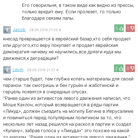
Его говорильня, в таком виде как видно из прессы,
только вредит ему. Если пролезет, то только
благодаря связям папы.
5
1
Jacob
28.05.2019 21:29
#
кнесэд превращается в еврейский базар,кто себя продает
или другого,кто веру покупает и продает.еврейская
демократия-ничему не научились,все дрязги.куда мы
движемся,к деградации?
2
0
Levin
28.05.2019 21:37
#
чем старше будет, тем глубже копать материалы для своей
паранои. так смотришь и бен гурьён и жаботинскй и
герцель появятся в очередных опусах.
"Ранее один из активистов левого движения написал, что
Моше Кахлон, который возвращается в ряды партии
«Ликуд», должен съездить на могилу Бегина в Иерусалиме
и повиниться перед популярным политиком за то, что
несколько лет назад решился на раскол в партии и создал
«Кулану», забрав голоса у «Ликуда»" это похоже на какой
то маразм, "Ранее один из активистов левого движения "