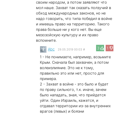
своим народом, а потом заявляют что
мол наше. Захват так сказать ползучий в
обход международных законов, но не
надо говорить, что типа победил в войне
и имеешь право на территорию. Такого
права больше ни у кого нет. Вы еще
мезозойскую культуру и их право
вспомните.
3
1
Abc
29.05.2019 00:03
#
1 - Не понимаете, например, возьмите
Крым. Сначала был захвачен, а потом
волеизлияние. Это не к тому,
правильно это или нет, просто для
примера.
2 - Захват в войне - это было и будет
по праву сильного, т.к. иначе, зачем
было нападать, зная, что прийдется
уйти. Один Израиль, кажется, и
отдавал территории из-за внутренних
врагов (левых) и боязни