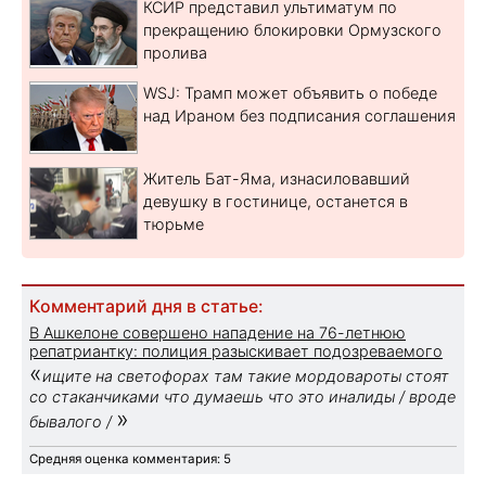
КСИР представил ультиматум по
прекращению блокировки Ормузского
пролива
WSJ: Трамп может объявить о победе
над Ираном без подписания соглашения
Житель Бат-Яма, изнасиловавший
девушку в гостинице, останется в
тюрьме
Комментарий дня в статье:
В Ашкелоне совершено нападение на 76-летнюю
репатриантку: полиция разыскивает подозреваемого
«
ищите на светофорах там такие мордовароты стоят
со стаканчиками что думаешь что это иналиды / вроде
»
бывалого /
Средняя оценка комментария: 5