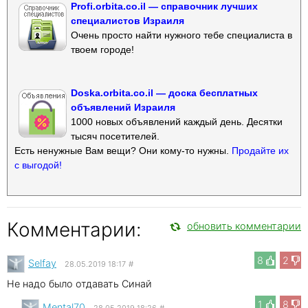
Profi.orbita.co.il — справочник лучших
специалистов Израиля
Очень просто найти нужного тебе специалиста в
твоем городе!
Doska.orbita.co.il — доска бесплатных
объявлений Израиля
1000 новых объявлений каждый день. Десятки
тысяч посетителей.
Есть ненужные Вам вещи? Они кому-то нужны.
Продайте их
с выгодой!
Комментарии:
обновить комментарии
8
2
Selfay
28.05.2019 18:17
#
Не надо было отдавать Синай
1
8
Mental70
28.05.2019 18:26
#