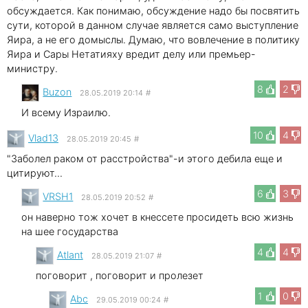
обсуждается. Как понимаю, обсуждение надо бы посвятить
сути, которой в данном случае является само выступление
Яира, а не его домыслы. Думаю, что вовлечение в политику
Яира и Сары Нетатияху вредит делу или премьер-
министру.
8
2
Buzon
28.05.2019 20:14
#
И всему Израилю.
10
4
Vlad13
28.05.2019 20:45
#
"Заболел раком от расстройства"-и этого дебила еще и
цитируют...
6
3
VRSH1
28.05.2019 20:52
#
он наверно тож хочет в кнессете просидеть всю жизнь
на шее государства
4
4
Atlant
28.05.2019 21:07
#
поговорит , поговорит и пролезет
1
0
Abc
29.05.2019 00:24
#