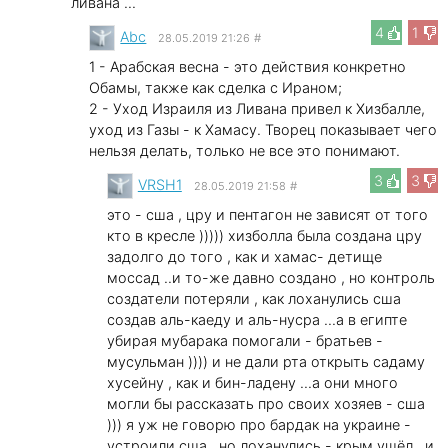
ливана ...
4
1
Abc
28.05.2019 21:26
#
1 - Арабская весна - это действия конкретно
Обамы, также как сделка с Ираном;
2 - Уход Израиля из Ливана привел к Хизбалле,
уход из Газы - к Хамасу. Творец показывает чего
нельзя делать, только не все это понимают.
3
3
VRSH1
28.05.2019 21:58
#
это - сша , цру и пентагон не зависят от того
кто в кресле ))))) хизболла была создана цру
задолго до того , как и хамас- детище
моссад ..и то-же давно создано , но контроль
создатели потеряли , как лоханулись сша
создав аль-каеду и аль-нусра ...а в египте
убирая мубарака помогали - братьев -
мусульман )))) и не дали рта открыть садаму
хусейну , как и бин-ладену ...а они много
могли бы рассказать про своих хозяев - сша
))) я уж не говорю про бардак на украине -
устроили сша , но лоханулись - крым ушёл , и