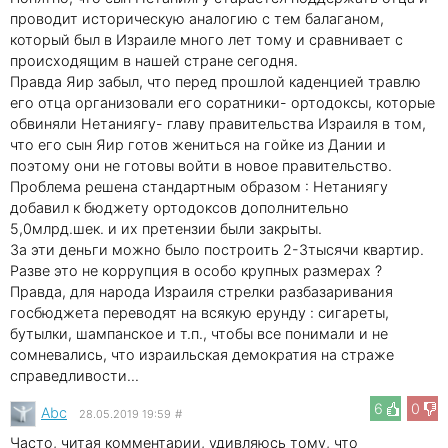
проводит историческую аналогию с тем балаганом,
который был в Израиле много лет тому и сравнивает с
происходящим в нашей стране сегодня.
Правда Яир забыл, что перед прошлой каденцией травлю
его отца организовали его соратники- ортодоксы, которые
обвиняли Нетаниягу- главу правительства Израиля в том,
что его сын Яир готов жениться на гойке из Дании и
поэтому они не готовы войти в новое правительство.
Проблема решена стандартным образом : Нетаниягу
добавил к бюджету ортодоксов дополнительно
5,0млрд.шек. и их претензии были закрыты.
За эти деньги можно было построить 2-3тысячи квартир.
Разве это не коррупция в особо крупных размерах ?
Правда, для народа Израиля стрелки разбазаривания
госбюджета переводят на всякую ерунду : сигареты,
бутылки, шампанское и т.п., чтобы все понимали и не
сомневались, что израильская демократия на страже
справедливости...
6
0
Abc
28.05.2019 19:59
#
Часто, читая комментарии, удивляюсь тому, что