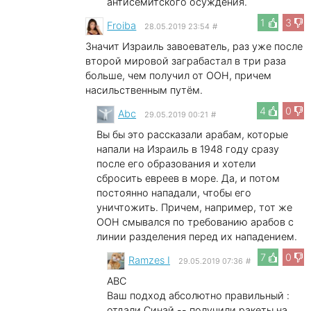
антисемитского осуждения.
1
3
Froiba
28.05.2019 23:54
#
Значит Израиль завоеватель, раз уже после
второй мировой заграбастал в три раза
больше, чем получил от ООН, причем
насильственным путём.
4
0
Abc
29.05.2019 00:21
#
Вы бы это рассказали арабам, которые
напали на Израиль в 1948 году сразу
после его образования и хотели
сбросить евреев в море. Да, и потом
постоянно нападали, чтобы его
уничтожить. Причем, например, тот же
ООН смывался по требованию арабов с
линии разделения перед их нападением.
7
0
Ramzes I
29.05.2019 07:36
#
ABC
Ваш подход абсолютно правильный :
отдали Синай -- получили ракеты на