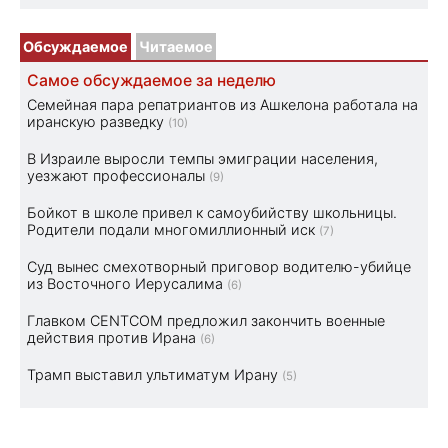
Обсуждаемое
Читаемое
Самое обсуждаемое за неделю
Семейная пара репатриантов из Ашкелона работала на
иранскую разведку
(10)
В Израиле выросли темпы эмиграции населения,
уезжают профессионалы
(9)
Бойкот в школе привел к самоубийству школьницы.
Родители подали многомиллионный иск
(7)
Суд вынес смехотворный приговор водителю-убийце
из Восточного Иерусалима
(6)
Главком CENTCOM предложил закончить военные
действия против Ирана
(6)
Трамп выставил ультиматум Ирану
(5)