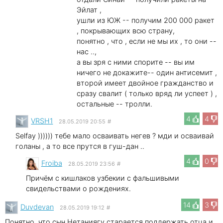
Эйлат ,
ушли из ЮЖ -- получим 200 000 ракет
, покрывающих всю страну,
понятно , что , если не мы их , то они --
нас ..,
а вы зря с ними спорите -- вы им
ничего не докажите-- один антисемит ,
второй имеет двойное гражданство и
сразу свалит ( только вряд ли успеет ) ,
остальные -- тролли.
4
4
VRSH1
28.05.2019 20:55
#
Selfay )))))) тебе мало осваивать негев ? мди и осваивай
голаны , а то все прутся в гуш-дан ..
4
0
Froiba
28.05.2019 23:56
#
Причём с кишлаков узбекии с фальшивыми
свидельствами о рождениях.
14
3
Duvdevan
28.05.2019 19:12
#
Понятно, что сын Нетаниягу старается поддержать отца и