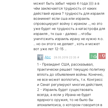
может быть забыт через 4 года )))) а в
чём заключается трудность от каких
действий ирана ? трудность для израиля
возникнет если сша или израиль
спровоцируют войну с ираном .., но это
уже будет не трудность а катастрофа для
израиля , тк сша - далеко ...чтобы
уничтожить израиль ирану не нужно я.о.
.. но он этого не делает , хоть и может
вот уже лет 12-15 ..
3
1
Abc
28.05.2019 22:35
#
1 - Президент США, рассказывал,
практически решает текущую политику
вплоть до объявления войны. Конечно,
не все может воплотить, т.к. Конгресс
и Сенат регулируют многие действия;
2 - Израиль будет существовать
всегда, а если у Ирана не будет
ядерного оружия, то не было бы
апокалипсиса, о котором говорится в