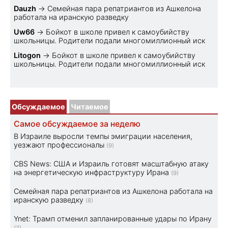
Dauzh
→
Семейная пара репатриантов из Ашкелона
работала на иранскую разведку
Uw66
→
Бойкот в школе привел к самоубийству
школьницы. Родители подали многомиллионный иск
Litogon
→
Бойкот в школе привел к самоубийству
школьницы. Родители подали многомиллионный иск
Обсуждаемое
Читаемое
Самое обсуждаемое за неделю
В Израиле выросли темпы эмиграции населения,
уезжают профессионалы
(9)
CBS News: США и Израиль готовят масштабную атаку
на энергетическую инфраструктуру Ирана
(9)
Семейная пара репатриантов из Ашкелона работала на
иранскую разведку
(8)
Ynet: Трамп отменил запланированные удары по Ирану
(7)