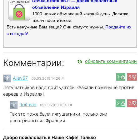
Doska.orbita.co.il — доска бесплатных
объявлений Израиля
1000 новых объявлений каждый день. Десятки
тысяч посетителей.
Есть ненужные Вам вещи? Они кому-то нужны.
Продайте их
с выгодой!
Комментарии:
обновить комментарии
1
6
Aliev67
05.03.2019 14:26
#
Лягушатников надо доить,чтобы квакали поменьше против
евреев и Израиля!
2
2
Roitman
05.03.2019 16:48
#
Так это тоже были лягушатники, только они
репатрианты из Франции.
Добро пожаловать в Наше Кафе! Только