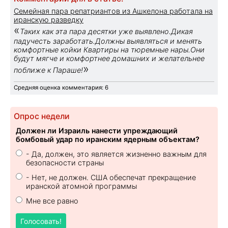
Семейная пара репатриантов из Ашкелона работала на
иранскую разведку
«
Таких как эта пара десятки уже выявлено.Дикая
падучесть заработать.Должны выявляться и менять
комфортные койки Квартиры на тюремные нары.Они
будут мягче и комфортнее домашних и желательнее
»
поближе к Параше!
Средняя оценка комментария: 6
Опрос недели
Должен ли Израиль нанести упреждающий
бомбовый удар по иранским ядерным объектам?
- Да, должен, это является жизненно важным для
безопасности страны
- Нет, не должен. США обеспечат прекращение
иранской атомной программы
Мне все равно
Голосовать!