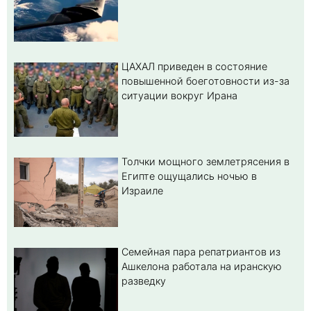
ЦАХАЛ приведен в состояние
повышенной боеготовности из-за
ситуации вокруг Ирана
Толчки мощного землетрясения в
Египте ощущались ночью в
Израиле
Семейная пара репатриантов из
Ашкелона работала на иранскую
разведку