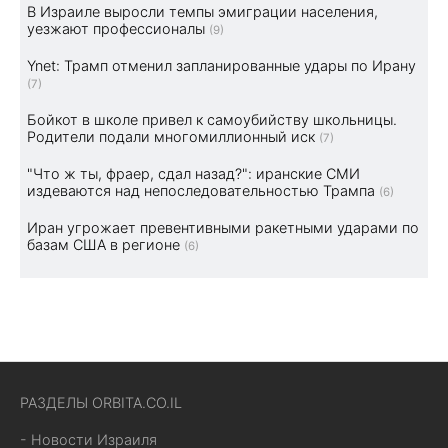
В Израиле выросли темпы эмиграции населения,
уезжают профессионалы
(9)
Ynet: Трамп отменил запланированные удары по Ирану
(7)
Бойкот в школе привел к самоубийству школьницы.
Родители подали многомиллионный иск
(7)
"Что ж ты, фраер, сдал назад?": иранские СМИ
издеваются над непоследовательностью Трампа
(6)
Иран угрожает превентивными ракетными ударами по
базам США в регионе
(6)
РАЗДЕЛЫ ORBITA.CO.IL
- Новости Израиля