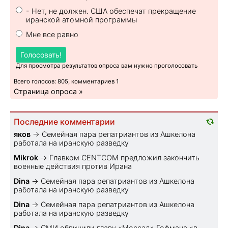
- Нет, не должен. США обеспечат прекращение
иранской атомной программы
Мне все равно
Голосовать!
Для просмотра результатов опроса вам нужно проголосовать
Всего голосов: 805, комментариев 1
Страница опроса »
Последние комментарии
яков
→
Семейная пара репатриантов из Ашкелона
работала на иранскую разведку
Mikrok
→
Главком CENTCOM предложил закончить
военные действия против Ирана
Dina
→
Семейная пара репатриантов из Ашкелона
работала на иранскую разведку
Dina
→
Семейная пара репатриантов из Ашкелона
работала на иранскую разведку
Dina
→
СМИ обвинили главу «Моссад» Гофмана «в