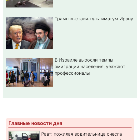
Трамп выставил ультиматум Ирану
В Израиле выросли темпы
эмиграции населения, уезжают
профессионалы
Главные новости дня
Раат: пожилая водительница снесла