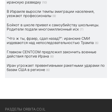
иранскую разведку
(10)
В Израиле выросли темпы эмиграции населения,
уезжают профессионалы
(9)
Бойкот в школе привел к самоубийству школьницы.
Родители подали многомиллионный иск
(7)
"Что ж ты, фраер, сдал назад?": иранские СМИ
издеваются над непоследовательностью Трампа
(6)
Главком CENTCOM предложил закончить военные
действия против Ирана
(6)
Иран угрожает превентивными ракетными ударами по
базам США в регионе
(6)
РАЗДЕЛЫ ORBITA.CO.IL