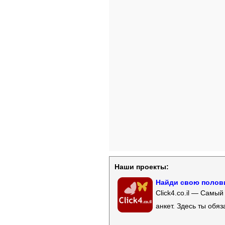
Наши проекты:
Найди свою полови
Click4.co.il — Самы
анкет. Здесь ты обя