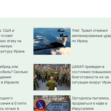
:
s: США и
Ynet: Трамп отменил
готовят
запланированные уда
ую атаку на
по Ирану
ическую
уктуру Ирана
гибрид или
ЦАХАЛ приведен в
обиль? Cколько
состояние повышенн
адение
боеготовности из-за
 в Израиле
ситуации вокруг Ира
мощного
Ортодоксы пытались
сения в Египте
прорваться в кафе в
сь ночью в
Иерусалиме