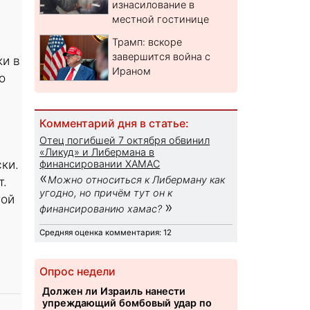
изнасилование в
местной гостинице
Трамп: вскоре
завершится война с
ки в
Ираном
о
Комментарий дня в статье:
Отец погибшей 7 октября обвинил
«Ликуд» и Либермана в
ки.
финансировании ХАМАС
«
Можно относиться к Либерману как
т.
угодно, но причём тут он к
той
»
финансированию хамас?
Средняя оценка комментария: 12
Опрос недели
Должен ли Израиль нанести
упреждающий бомбовый удар по