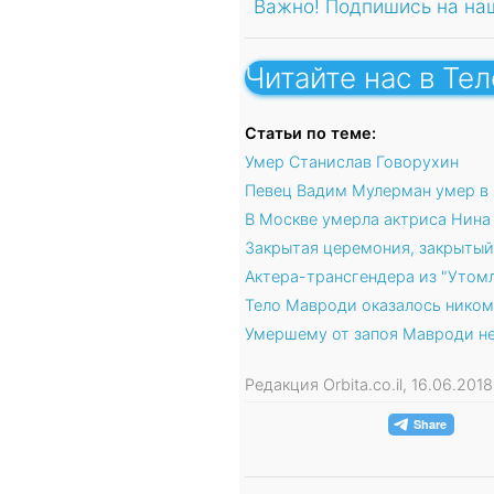
Важно! Подпишись на на
Читайте нас в Те
Статьи по теме:
Умер Станислав Говорухин
Певец Вадим Мулерман умер в
В Москве умерла актриса Нин
Закрытая церемония, закрытый
Актера-трансгендера из "Утомл
Тело Мавроди оказалось ником
Умершему от запоя Мавроди не
Редакция Orbita.co.il, 16.06.20