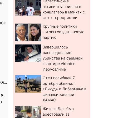
Палестинские
я,
активисты пришли в
концлагерь в майках с
фото террористки
все
Крупные политики
готовы создать новую
партию
Завершилось
расследование
убийства на съемной
квартире Airbnb в
Иерусалиме
Отец погибшей 7
од,
октября обвинил
«Ликуд» и Либермана в
 я,
финансировании
ХАМАС
о
Жителя Бат-Яма
арестовали за