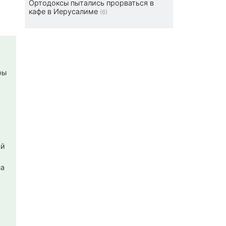
Ортодоксы пытались прорваться в
кафе в Иерусалиме
(6)
ры
ой
на