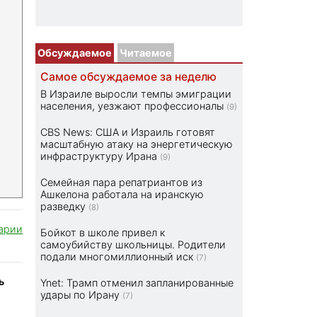
Обсуждаемое
Читаемое
Самое обсуждаемое за неделю
В Израиле выросли темпы эмиграции
населения, уезжают профессионалы
(9)
CBS News: США и Израиль готовят
масштабную атаку на энергетическую
инфраструктуру Ирана
(9)
Семейная пара репатриантов из
Ашкелона работала на иранскую
разведку
(8)
арии
Бойкот в школе привел к
самоубийству школьницы. Родители
подали многомиллионный иск
(7)
ь
Ynet: Трамп отменил запланированные
удары по Ирану
(7)