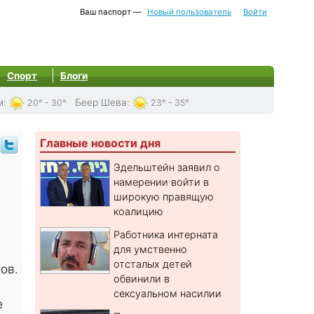
Ваш паспорт —
Новый пользователь
Войти
Спорт
Блоги
м
:
Беер Шева
:
20° - 30°
23° - 35°
Главные новости дня
Эдельштейн заявил о
намерении войти в
широкую правящую
коалицию
Работника интерната
для умственно
отсталых детей
ов.
обвинили в
сексуальном насилии
е