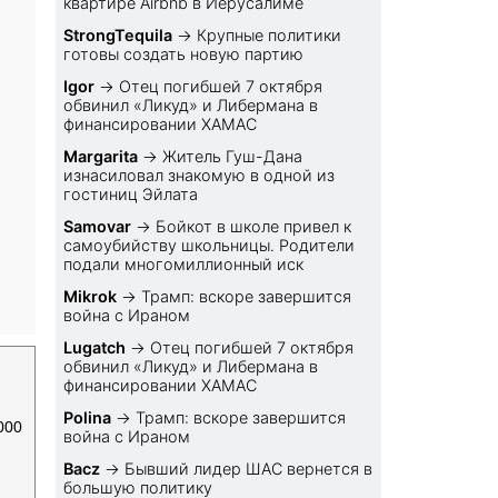
квартире Airbnb в Иерусалиме
StrongTequila
→
Крупные политики
готовы создать новую партию
Igor
→
Отец погибшей 7 октября
обвинил «Ликуд» и Либермана в
финансировании ХАМАС
Margarita
→
Житель Гуш-Дана
изнасиловал знакомую в одной из
гостиниц Эйлата
Samovar
→
Бойкот в школе привел к
самоубийству школьницы. Родители
подали многомиллионный иск
Mikrok
→
Трамп: вскоре завершится
война с Ираном
Lugatch
→
Отец погибшей 7 октября
обвинил «Ликуд» и Либермана в
финансировании ХАМАС
Polina
→
Трамп: вскоре завершится
000
война с Ираном
Bacz
→
Бывший лидер ШАС вернется в
большую политику