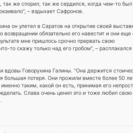
, так же спорил, так же сердился, когда чем-то был
покаивало", – вздыхает Сафронов.
хина он улетел в Саратов на открытие своей выстав
по возвращении обязательно его навестит и они еще 
езультате мне пришлось срочно прервать свою
что-то скажу только над его гробом", – расплакался
ии вдовы Говорухина Галины. "Она держится стоичес
ая большая потеря. Они прожили вместе более 50 ле
 именно таким, какой он есть, принимая его непрос
ределать. Слава очень ценил это и тоже любил свою
.