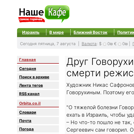
Израиль
В мире
Ближний Восток
Полити
Сегодня пятница, 7 августа |
Валюта
:
$
0₪
€
0₪
|
Друг Говорухи
Главная
Сегодня
смерти режис
Поиск в архиве
Художник Никас Сафронов
Лента тегов
Говорухиным. Поэтому его
RSS канал
Orbita.co.il
"О тяжелой болезни Говор
Словари
ехать в Израиль, чтобы уд
Почта
– Но что-то пошло не так
Погода
Сергеевич сам говорил. О