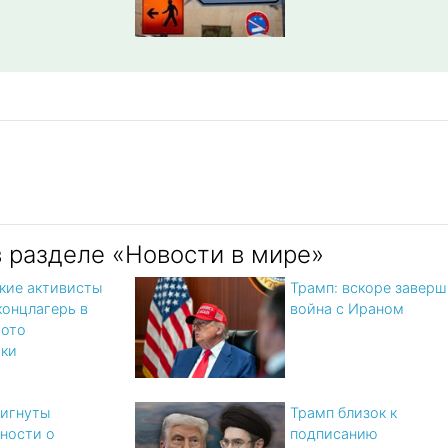
в разделе «Новости в мире»
кие активисты
Трамп: вскоре заверш
концлагерь в
война с Ираном
фото
тки
игнуты
Трамп близок к
ности о
подписанию