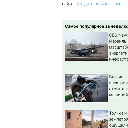
сайте..
Создать новый аккаунт
Самое популярное за неделю
CBS New
Израиль 
масштабн
энергет
инфрастр
Бензин, 
электром
стоит вл
машиной
Толчки 
землетря
ощущали