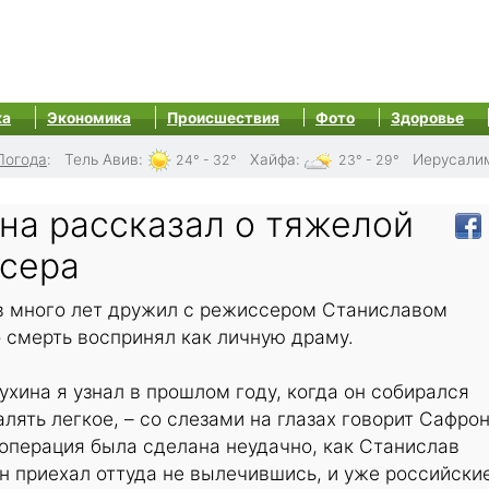
ка
Экономика
Происшествия
Фото
Здоровье
Погода
:
Тель Авив
:
Хайфа
:
Иерусали
24° - 32°
23° - 29°
на рассказал о тяжелой
сера
 много лет дружил с режиссером Станиславом
 смерть воспринял как личную драму.
ухина я узнал в прошлом году, когда он собирался
алять легкое, – со слезами на глазах говорит Сафрон
, операция была сделана неудачно, как Станислав
н приехал оттуда не вылечившись, и уже российски