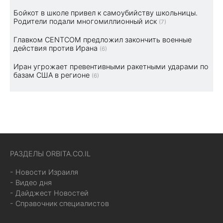
Бойкот в школе привел к самоубийству школьницы.
Родители подали многомиллионный иск
(7)
Главком CENTCOM предложил закончить военные
действия против Ирана
(6)
Иран угрожает превентивными ракетными ударами по
базам США в регионе
(6)
РАЗДЕЛЫ ORBITA.CO.IL
- Новости Израиля
- Видео дня
- Дайджест Новостей
- Справочник специалистов