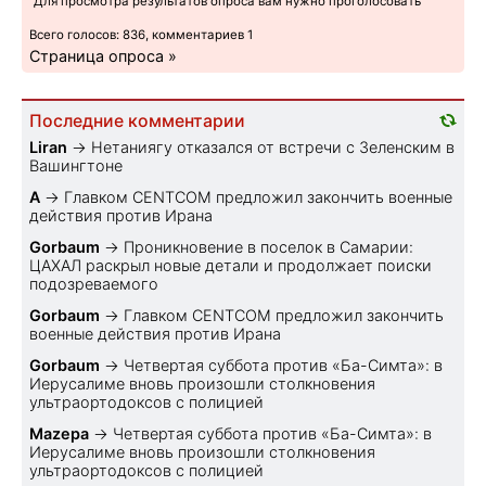
Для просмотра результатов опроса вам нужно проголосовать
Всего голосов: 836, комментариев 1
Страница опроса »
Последние комментарии
Liran
→
Нетаниягу отказался от встречи с Зеленским в
Вашингтоне
A
→
Главком CENTCOM предложил закончить военные
действия против Ирана
Gorbaum
→
Проникновение в поселок в Самарии:
ЦАХАЛ раскрыл новые детали и продолжает поиски
подозреваемого
Gorbaum
→
Главком CENTCOM предложил закончить
военные действия против Ирана
Gorbaum
→
Четвертая суббота против «Ба-Симта»: в
Иерусалиме вновь произошли столкновения
ультраортодоксов с полицией
Mazepa
→
Четвертая суббота против «Ба-Симта»: в
Иерусалиме вновь произошли столкновения
ультраортодоксов с полицией