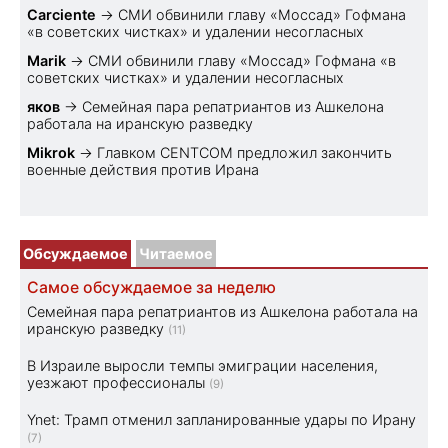
Carciente
→
СМИ обвинили главу «Моссад» Гофмана
«в советских чистках» и удалении несогласных
Marik
→
СМИ обвинили главу «Моссад» Гофмана «в
советских чистках» и удалении несогласных
яков
→
Семейная пара репатриантов из Ашкелона
работала на иранскую разведку
Mikrok
→
Главком CENTCOM предложил закончить
военные действия против Ирана
Обсуждаемое
Читаемое
Самое обсуждаемое за неделю
Семейная пара репатриантов из Ашкелона работала на
иранскую разведку
(11)
В Израиле выросли темпы эмиграции населения,
уезжают профессионалы
(9)
Ynet: Трамп отменил запланированные удары по Ирану
(7)