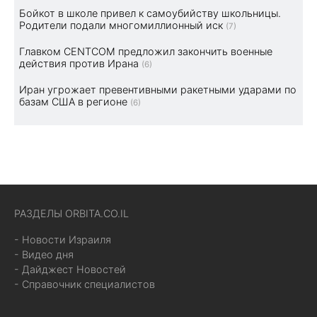
Бойкот в школе привел к самоубийству школьницы.
Родители подали многомиллионный иск
(7)
Главком CENTCOM предложил закончить военные
действия против Ирана
(6)
Иран угрожает превентивными ракетными ударами по
базам США в регионе
(6)
РАЗДЕЛЫ ORBITA.CO.IL
- Новости Израиля
- Видео дня
- Дайджест Новостей
- Справочник специалистов