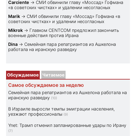
Carciente
→
СМИ обвинили главу «Моссад» Гофмана
«в советских чистках» и удалении несогласных
Marik
→
СМИ обвинили главу «Моссад» Гофмана «в
советских чистках» и удалении несогласных
Mikrok
→
Главком CENTCOM предложил закончить
военные действия против Ирана
Dina
→
Семейная пара репатриантов из Ашкелона
работала на иранскую разведку
Обсуждаемое
Читаемое
Самое обсуждаемое за неделю
Семейная пара репатриантов из Ашкелона работала на
иранскую разведку
(10)
В Израиле выросли темпы эмиграции населения,
уезжают профессионалы
(9)
Ynet: Трамп отменил запланированные удары по Ирану
(7)