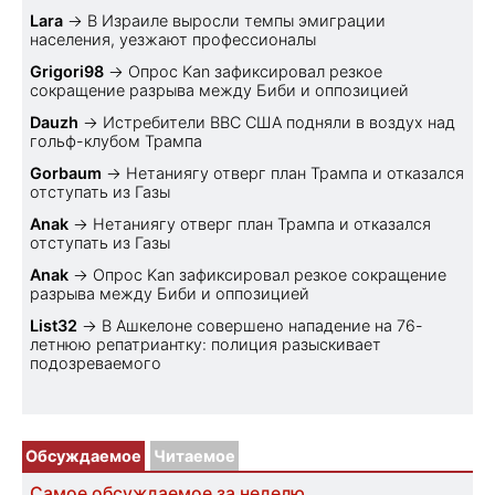
Lara
→
В Израиле выросли темпы эмиграции
населения, уезжают профессионалы
Grigori98
→
Опрос Kan зафиксировал резкое
сокращение разрыва между Биби и оппозицией
Dauzh
→
Истребители ВВС США подняли в воздух над
гольф-клубом Трампа
Gorbaum
→
Нетаниягу отверг план Трампа и отказался
отступать из Газы
Anak
→
Нетаниягу отверг план Трампа и отказался
отступать из Газы
Anak
→
Опрос Kan зафиксировал резкое сокращение
разрыва между Биби и оппозицией
List32
→
В Ашкелоне совершено нападение на 76-
летнюю репатриантку: полиция разыскивает
подозреваемого
Обсуждаемое
Читаемое
Самое обсуждаемое за неделю