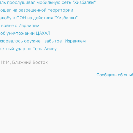
иль прослушивал мобильную сеть "Хизбаллы"
изошел на разрешенной территории
лобу в ООН на действия "Хизбаллы"
в войне с Израилем
т об уничтожении ЦАХАЛ
взорвалось оружие, "забытое" Израилем
кетный удар по Тель-Авиву
9 11:14, Ближний Восток
Сообщить об оши