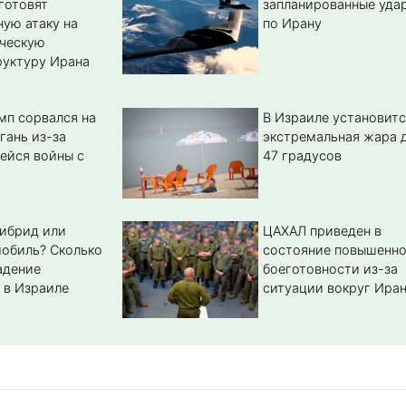
готовят
запланированные уда
ую атаку на
по Ирану
ическую
уктуру Ирана
мп сорвался на
В Израиле установитс
гань из-за
экстремальная жара 
ейся войны с
47 градусов
гибрид или
ЦАХАЛ приведен в
обиль? Cколько
состояние повышенн
адение
боеготовности из-за
 в Израиле
ситуации вокруг Ира