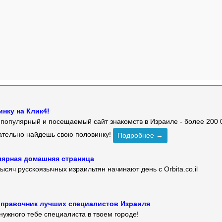
нку на Клик4!
й популярный и посещаемый сайт знакомств в Израиле - более 200 
зательно найдешь свою половинку!
Подробнее →
улярная домашняя страница
ысяч русскоязычных израильтян начинают день с Orbita.co.il
 — справочник лучших специалистов Израиля
нужного тебе специалиста в твоем городе!