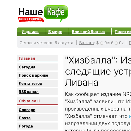
Израиль
В мире
Ближний Восток
Полити
Сегодня четверг, 6 августа |
Валюта
:
$
0₪
€
0₪
|
"Хизбалла": И
Главная
Сегодня
следящие уст
Поиск в архиве
Ливана
Лента тегов
RSS канал
Как сообщает издание NR
"Хизбалла" заявили, что 
Orbita.co.il
произведенных вчера на 
Словари
"Хизбалла" отмечает, что
Почта
направлении двух подслу
Погода
которые были подсоедине