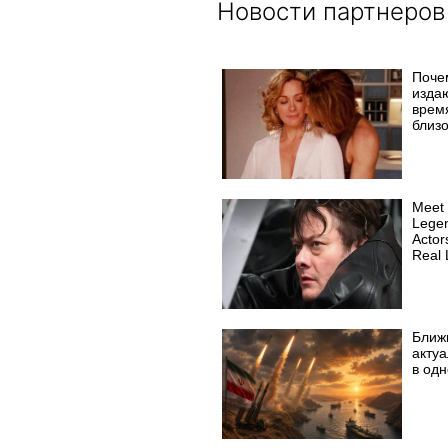
Новости партнеров
Поче
издаю
врем
близ
Meet
Legen
Acto
Real 
Ближ
акту
в од