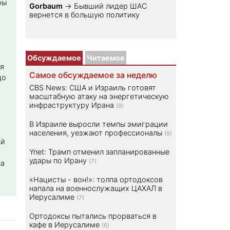
ры
Gorbaum
→
Бывший лидер ШАС
вернется в большую политику
Обсуждаемое
Читаемое
я
Самое обсуждаемое за неделю
до
CBS News: США и Израиль готовят
масштабную атаку на энергетическую
инфраструктуру Ирана
(9)
В Израиле выросли темпы эмиграции
населения, уезжают профессионалы
(9)
ой
Ynet: Трамп отменил запланированные
удары по Ирану
(7)
на
«Нацисты - вон!»: толпа ортодоксов
напала на военнослужащих ЦАХАЛ в
Иерусалиме
(7)
Ортодоксы пытались прорваться в
кафе в Иерусалиме
(6)