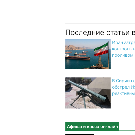
Последние статьи 
Иран затр
контроль 
проливом
В Сирии г
обстрел И
реактивны
Афиша и касса он-лайн