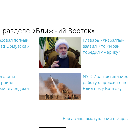
в разделе «Ближний Восток»
ебовал полный
Главарь «Хизбаллы»
над Ормузским
заявил, что «Иран
победил Америку»
отовили
NYT: Иран активизир
зраиля
работу с прокси по в
ми снарядами
Ближнему Востоку
Вся афиша выступлений в Изра