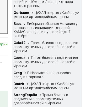
погибли в Южном Ливане, четверо
тяжело ранены
Gorbaum
→
ЦАХАЛ накрыл «Хизбаллу»
мощным артиллерийским огнем
Bacz
→
Либерман обвинил Нетаниягу
в отказе от ликвидации главарей
ХАМАС и создании условий для 7
октября
Gala42
→
Трамп близок к подписанию
арии
промежуточных договорённостей с
Ираном
Cactus
→
Трамп близок к подписанию
ь
промежуточных договорённостей с
Ираном
Greg
→
В Израиле вновь выросла
средняя зарплата
Dauzh
→
ЦАХАЛ накрыл «Хизбаллу»
мощным артиллерийским огнем
StrongTequila
→
Трамп близок к
подписанию промежуточных
договорённостей с Ираном