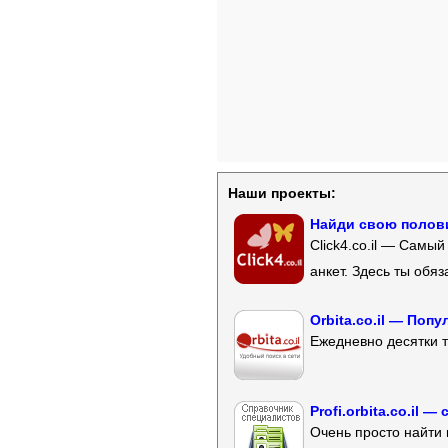
Наши проекты:
Найди свою полови
Click4.co.il — Самы
анкет. Здесь ты обя
Orbita.co.il — Поп
Ежедневно десятки т
Profi.orbita.co.il
Очень просто найти 