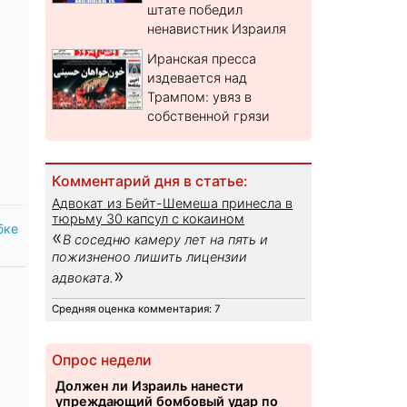
штате победил
ненавистник Израиля
Иранская пресса
издевается над
Трампом: увяз в
собственной грязи
Комментарий дня в статье:
Адвокат из Бейт-Шемеша принесла в
тюрьму 30 капсул с кокаином
бке
«
В соседню камеру лет на пять и
пожизненоо лишить лицензии
»
адвоката.
Средняя оценка комментария: 7
Опрос недели
Должен ли Израиль нанести
упреждающий бомбовый удар по