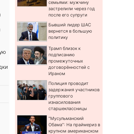
семьями: мужчину
застрелили через год
и
после его супруги
Бывший лидер ШАС
м
вернется в большую
политику
Трамп близок к
ную
подписанию
промежуточных
дки
договорённостей с
Ираном
Полиция проводит
задержания участников
группового
изнасилования
старшеклассницы
"Мусульманский
Обама": На праймериз в
крупном американском