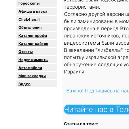
Гороскопы
террористами.
Афиша и касса
Согласно другой версии 
Click4.co.il
были заминированы в мом
Объявления
произведена в период Вто
ливанских источников, п
Каталог профи
видеосистемы были взор
Каталог сайтов
В заявлении "Хизбаллы" г
Oтветы
попытку израильской агре
Недвижимость
обнаружение следящих ус
Автомобили
Израиля.
Мои закладки
Видео
Важно! Подпишись на на
Читайте нас в Те
Статьи по теме: