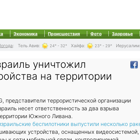
ка
Экономика
Происшествия
Фото
Здоровье
Погода
:
Тель Авив
:
Хайфа
:
Иерусалим
24° - 32°
23° - 29°
зраиль уничтожил
ройства на территории
G, представители террористической организации
Израиль несет ответственность за два взрыва
территории Южного Ливана.
израильские беспилотники выпустили несколько ра
шивающих устройства, оснащенных видеосистемой,
ны к сети мобильной связи, контролируемой