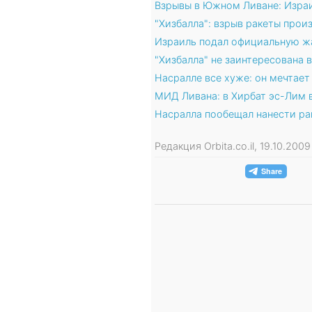
Взрывы в Южном Ливане: Изра
"Хизбалла": взрыв ракеты про
Израиль подал официальную жа
"Хизбалла" не заинтересована 
Насралле все хуже: он мечтае
МИД Ливана: в Хирбат эс-Лим 
Насралла пообещал нанести ра
Редакция Orbita.co.il, 19.10.200