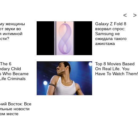
<
>
му женщины
Galaxy Z Fold 8
т звуки во
взорвал спрос:
я интимной
Samsung не
ости?
ожидала такого
ажиотажа
 The 6
Top 8 Movies Based
dary Child
On Real Life. You
rs Who Became
Have To Watch Them
Life Criminals
ний Восток: Все
альные новости
ном месте