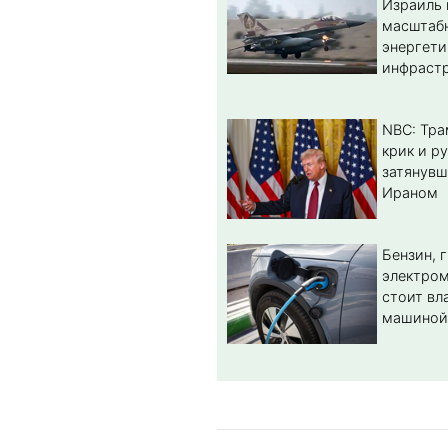
Израиль 
масштабн
энергет
инфрастр
NBC: Тра
крик и ру
затянувш
Ираном
Бензин, 
электром
стоит вл
машиной