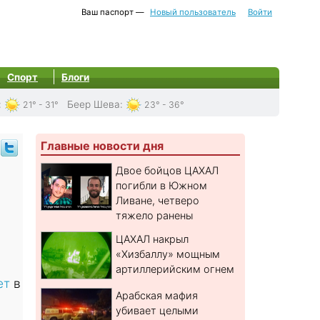
Ваш паспорт —
Новый пользователь
Войти
Спорт
Блоги
:
Беер Шева
:
21° - 31°
23° - 36°
Главные новости дня
Двое бойцов ЦАХАЛ
погибли в Южном
Ливане, четверо
тяжело ранены
ЦАХАЛ накрыл
«Хизбаллу» мощным
артиллерийским огнем
кет
в
Арабская мафия
убивает целыми