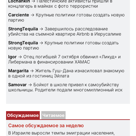
Lochankin
→
Палестинские активисты пришли в
концлагерь в майках с фото террористки
Carciente
→
Крупные политики готовы создать новую
партию
StrongTequila
→
Завершилось расследование
убийства на съемной квартире Airbnb в Иерусалиме
StrongTequila
→
Крупные политики готовы создать
новую партию
Igor
→
Отец погибшей 7 октября обвинил «Ликуд» и
Либермана в финансировании ХАМАС
Margarita
→
Житель Гуш-Дана изнасиловал знакомую
в одной из гостиниц Эйлата
Samovar
→
Бойкот в школе привел к самоубийству
школьницы. Родители подали многомиллионный иск
Обсуждаемое
Читаемое
Самое обсуждаемое за неделю
В Израиле выросли темпы эмиграции населения,