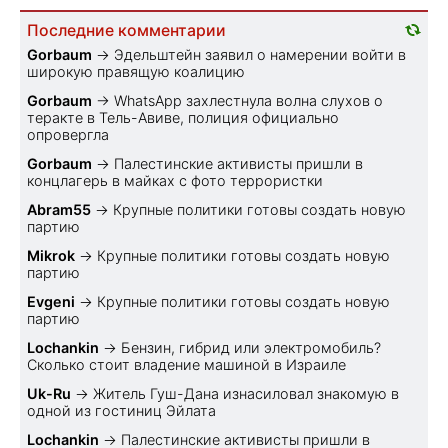
Последние комментарии
Gorbaum
→
Эдельштейн заявил о намерении войти в
широкую правящую коалицию
Gorbaum
→
WhatsApp захлестнула волна слухов о
теракте в Тель-Авиве, полиция официально
опровергла
Gorbaum
→
Палестинские активисты пришли в
концлагерь в майках с фото террористки
Abram55
→
Крупные политики готовы создать новую
партию
Mikrok
→
Крупные политики готовы создать новую
партию
Evgeni
→
Крупные политики готовы создать новую
партию
Lochankin
→
Бензин, гибрид или электромобиль?
Cколько стоит владение машиной в Израиле
Uk-Ru
→
Житель Гуш-Дана изнасиловал знакомую в
одной из гостиниц Эйлата
Lochankin
→
Палестинские активисты пришли в