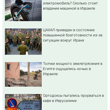
электромобиль? Cколько стоит
владение машиной в Израиле
ЦАХАЛ приведен в состояние
повышенной боеготовности из-за
ситуации вокруг Ирана
Толчки мощного землетрясения в
Египте ощущались ночью в
Израиле
Ортодоксы пытались прорваться в
кафе в Иерусалиме