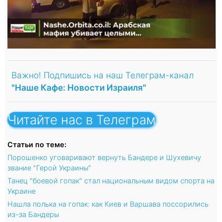
Важно! Подпишись на наш Телеграм-канал
"Наше Кафе: Новости Израиля"
Читайте нас в Телеграм
Статьи по теме:
Порошенко уговаривают вернуть Бандере и Шухевичу
звание "Герой Украины"
Танец "боевой гопак" стал национальным видом спорта на
Украине
Нашла полька на гопак: как Киев и Варшава поссорились
из-за Бандеры