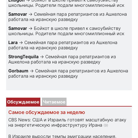
школьницы. Родители подали многомиллионный иск
Samovar
→
Семейная пара репатриантов из Ашкелона
работала на иранскую разведку
Samovar
→
Бойкот в школе привел к самоубийству
школьницы. Родители подали многомиллионный иск
Lara
→
Семейная пара репатриантов из Ашкелона
работала на иранскую разведку
StrongTequila
→
Семейная пара репатриантов из
Ашкелона работала на иранскую разведку
Gorbaum
→
Семейная пара репатриантов из Ашкелона
работала на иранскую разведку
Обсуждаемое
Читаемое
Самое обсуждаемое за неделю
CBS News: США и Израиль готовят масштабную атаку
на энергетическую инфраструктуру Ирана
(9)
В Израиле выросли темпы эмиграции населения,