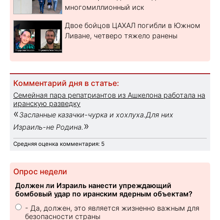
многомиллионный иск
Двое бойцов ЦАХАЛ погибли в Южном
Ливане, четверо тяжело ранены
Комментарий дня в статье:
Семейная пара репатриантов из Ашкелона работала на
иранскую разведку
«
Засланные казачки-чурка и хохлуха.Для них
»
Израиль-не Родина.
Средняя оценка комментария: 5
Опрос недели
Должен ли Израиль нанести упреждающий
бомбовый удар по иранским ядерным объектам?
- Да, должен, это является жизненно важным для
безопасности страны