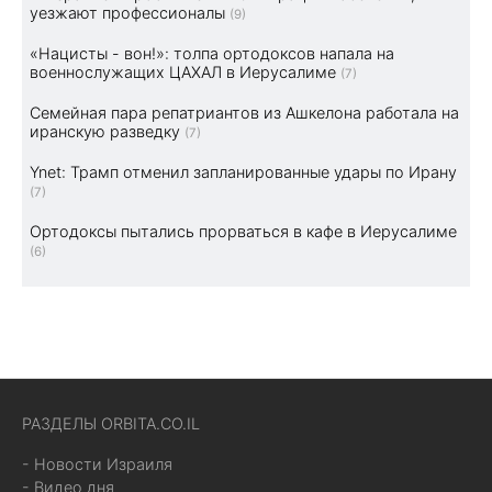
уезжают профессионалы
(9)
«Нацисты - вон!»: толпа ортодоксов напала на
военнослужащих ЦАХАЛ в Иерусалиме
(7)
Семейная пара репатриантов из Ашкелона работала на
иранскую разведку
(7)
Ynet: Трамп отменил запланированные удары по Ирану
(7)
Ортодоксы пытались прорваться в кафе в Иерусалиме
(6)
РАЗДЕЛЫ ORBITA.CO.IL
- Новости Израиля
- Видео дня