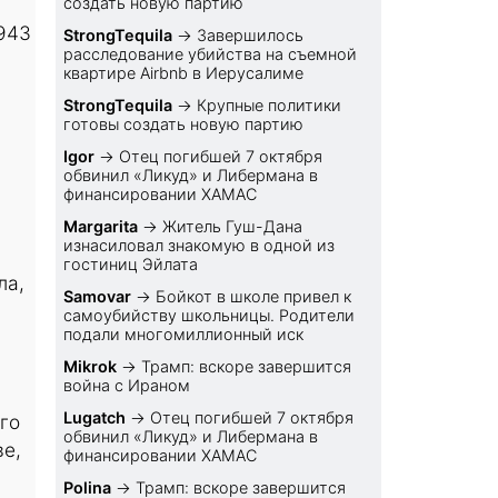
создать новую партию
943
StrongTequila
→
Завершилось
расследование убийства на съемной
квартире Airbnb в Иерусалиме
StrongTequila
→
Крупные политики
готовы создать новую партию
Igor
→
Отец погибшей 7 октября
обвинил «Ликуд» и Либермана в
финансировании ХАМАС
Margarita
→
Житель Гуш-Дана
изнасиловал знакомую в одной из
гостиниц Эйлата
ла,
Samovar
→
Бойкот в школе привел к
самоубийству школьницы. Родители
подали многомиллионный иск
Mikrok
→
Трамп: вскоре завершится
война с Ираном
Lugatch
→
Отец погибшей 7 октября
го
обвинил «Ликуд» и Либермана в
ве,
финансировании ХАМАС
Polina
→
Трамп: вскоре завершится