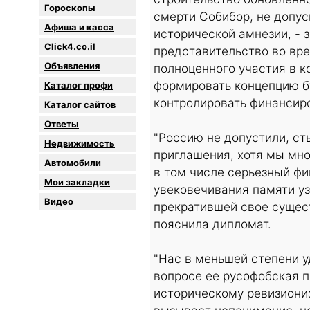
Гороскопы
смерти Собибор, не допу
Афиша и касса
исторической амнезии, - 
Click4.co.il
представительство во вр
Объявления
полноценного участия в к
формировать концепцию б
Каталог профи
контролировать финансиро
Каталог сайтов
Oтветы
"Россию не допустили, ст
Недвижимость
приглашения, хотя мы мно
Автомобили
в том числе серьезный ф
Мои закладки
увековечивания памяти уз
Видео
прекратившей свое сущес
пояснила дипломат.
"Нас в меньшей степени 
вопросе ее русофобская п
историческому ревизиониз