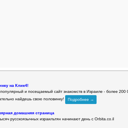
нку на Клик4!
й популярный и посещаемый сайт знакомств в Израиле - более 200 
зательно найдешь свою половинку!
Подробнее →
улярная домашняя страница
ысяч русскоязычных израильтян начинают день с Orbita.co.il