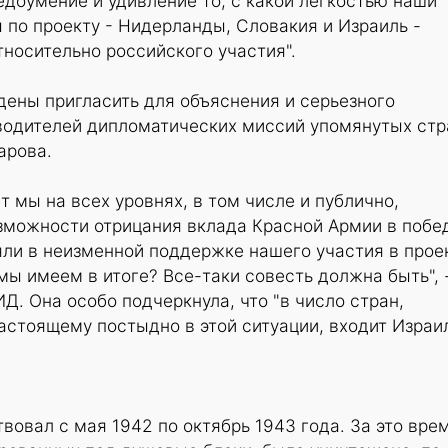
доумение и удивление то, с какой легкостью наши
по проекту - Нидерланды, Словакия и Израиль -
носительно российского участия".
дены пригласить для объяснения и серьезного
водителей дипломатических миссий упомянутых стр
арова.
т мы на всех уровнях, в том числе и публично,
зможности отрицания вклада Красной Армии в побе
яли в неизменной поддержке нашего участия в прое
мы имеем в итоге? Все-таки совесть должна быть", 
Д. Она особо подчеркнула, что "в число стран,
астоящему постыдно в этой ситуации, входит Израил
вовал с мая 1942 по октябрь 1943 года. За это вре