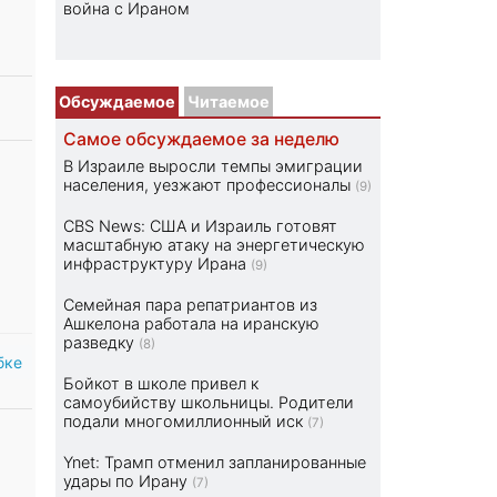
война с Ираном
Обсуждаемое
Читаемое
Самое обсуждаемое за неделю
В Израиле выросли темпы эмиграции
населения, уезжают профессионалы
(9)
CBS News: США и Израиль готовят
масштабную атаку на энергетическую
инфраструктуру Ирана
(9)
Семейная пара репатриантов из
Ашкелона работала на иранскую
разведку
(8)
бке
Бойкот в школе привел к
самоубийству школьницы. Родители
подали многомиллионный иск
(7)
Ynet: Трамп отменил запланированные
удары по Ирану
(7)