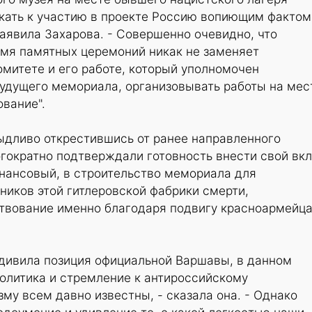
скать к участию в проекте Россию вопиющим фактом
заявила Захарова. - Совершенно очевидно, что
емя памятных церемоний никак не заменяет
омитете и его работе, который уполномочен
удущего мемориала, организовывать работы на мес
вание".
ыдливо открестившись от ранее направленного
гократно подтверждали готовность внести свой вкл
инансовый, в строительство мемориала для
ников этой гитлеровской фабрики смерти,
твование именно благодаря подвигу красноармейца"
удивила позиция официальной Варшавы, в данном
олитика и стремление к антироссийскому
му всем давно известны, - сказала она. - Однако