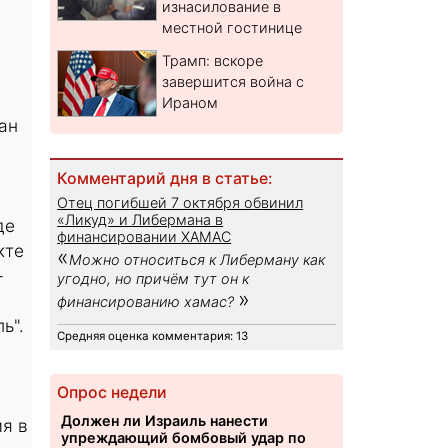
изнасилование в
местной гостинице
Трамп: вскоре
завершится война с
Ираном
ан
Комментарий дня в статье:
Отец погибшей 7 октября обвинил
«Ликуд» и Либермана в
де
финансировании ХАМАС
кте
«
Можно относиться к Либерману как
-
угодно, но причём тут он к
»
финансированию хамас?
ь".
Средняя оценка комментария: 13
Опрос недели
Должен ли Израиль нанести
мя в
упреждающий бомбовый удар по