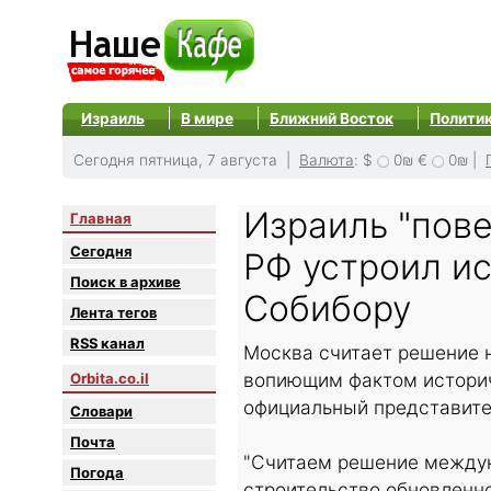
Израиль
В мире
Ближний Восток
Полити
Сегодня пятница, 7 августа |
Валюта
:
$
0₪
€
0₪
|
Израиль "пов
Главная
Сегодня
РФ устроил ис
Поиск в архиве
Собибору
Лента тегов
RSS канал
Москва считает решение н
вопиющим фактом историч
Orbita.co.il
официальный представите
Словари
Почта
"Считаем решение междун
Погода
строительство обновленно