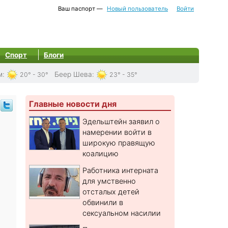
Ваш паспорт —
Новый пользователь
Войти
Спорт
Блоги
м
:
Беер Шева
:
20° - 30°
23° - 35°
Главные новости дня
Эдельштейн заявил о
намерении войти в
широкую правящую
коалицию
Работника интерната
для умственно
отсталых детей
обвинили в
сексуальном насилии