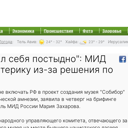
ка
Экономика
Происшествия
Фото
Здоровье
Погода
:
Тель Авив
:
Хайфа
:
Иерусали
24° - 32°
23° - 29°
ел себя постыдно": МИД
терику из-за решения по
е включать РФ в проект создания музея "Собибор"
еской амнезии, заявила в четверг на брифинге
ль МИД России Мария Захарова.
ародного управляющего комитета, отвечающего за
го музея на месте бывшего нацистского лагеря