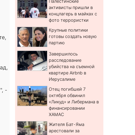
Палестинские
активисты пришли в
концлагерь в майках с
фото террористки
Крупные политики
готовы создать новую
те,
партию
Завершилось
расследование
убийства на съемной
ад,
квартире Airbnb в
Иерусалиме
Отец погибшей 7
, -
октября обвинил
«Ликуд» и Либермана в
финансировании
ХАМАС
Жителя Бат-Яма
арестовали за