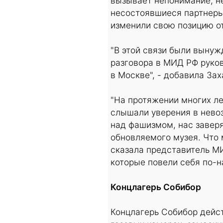
вызывает непонимание, не
несостоявшиеся партнеры 
изменили свою позицию от
"В этой связи были вынуж
разговора в МИД РФ руко
в Москве", - добавила Зах
"На протяжении многих ле
слышали уверения в нево
над фашизмом, нас завер
обновляемого музея. Что 
сказала представитель МИ
которые повели себя по-н
Концлагерь Собибор
Концлагерь Собибор дейст