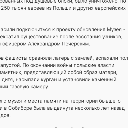
рованных под душевые блоки, было уничтожено, по
 250 тысяч евреев из Польши и других европейских
асили подключиться к проекту обновления Музея -
екратил существование после восстания узников,
м офицером Александром Печерским.
ов фашисты сравняли лагерь с землей, вспахали пол
капустой. По окончании войны польские власти
памятник, представляющий собой образ матери,
 дитя, насыпали курган и установили каменный
ший газовую камеру.
го музея и места памяти на территории бывшего
и в Собиборе была выдвинута несколько лет назад
дов.