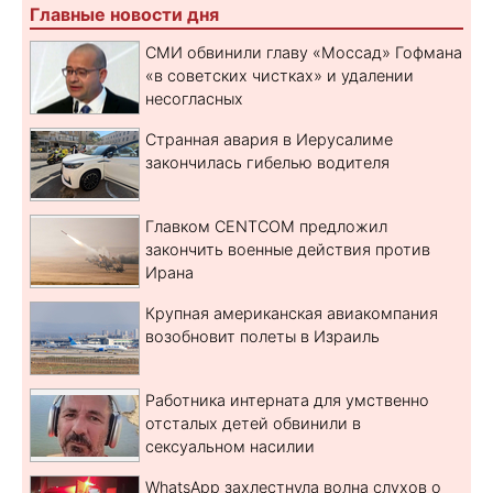
Главные новости дня
СМИ обвинили главу «Моссад» Гофмана
«в советских чистках» и удалении
несогласных
Странная авария в Иерусалиме
закончилась гибелью водителя
Главком CENTCOM предложил
закончить военные действия против
Ирана
Крупная американская авиакомпания
возобновит полеты в Израиль
Работника интерната для умственно
отсталых детей обвинили в
сексуальном насилии
WhatsApp захлестнула волна слухов о