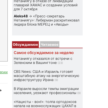
Нетаниягу в отказе от ликвидации
главарей ХАМАС и создании условий
для 7 октября
Aleks48
→
«Пресс-секретарь
Нетаниягу»: Либерман раскритиковал
лидера блока МЕРЕЦ и «Аводы»
Обсуждаемое
Читаемое
Самое обсуждаемое за неделю
Нетаниягу отказался от встречи с
Зеленским в Вашингтоне
(23)
CBS News: США и Израиль готовят
арии
масштабную атаку на энергетическую
инфраструктуру Ирана
(9)
В Израиле выросли темпы эмиграции
ь
населения, уезжают профессионалы
(9)
«Нацисты - вон!»: толпа ортодоксов
напала на военнослужащих ЦАХАЛ в