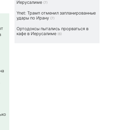
Иерусалиме
(7)
Ynet: Трамп отменил запланированные
удары по Ирану
(7)
от
Ортодоксы пытались прорваться в
кафе в Иерусалиме
в
(6)
на
с
ько