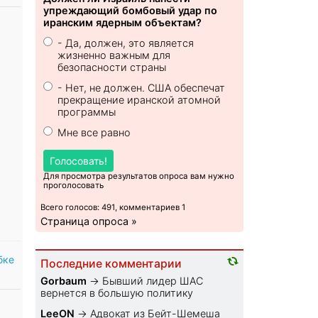
упреждающий бомбовый удар по
иранским ядерным объектам?
- Да, должен, это является
жизненно важным для
безопасности страны
- Нет, не должен. США обеспечат
прекращение иранской атомной
программы
Мне все равно
Голосовать!
Для просмотра результатов опроса вам нужно
проголосовать
Всего голосов: 491, комментариев 1
Страница опроса »
бке
Последние комментарии
Gorbaum
→
Бывший лидер ШАС
вернется в большую политику
LeeON
→
Адвокат из Бейт-Шемеша