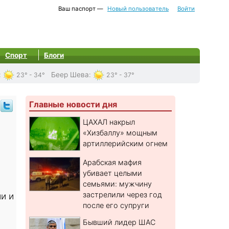
Ваш паспорт —
Новый пользователь
Войти
Спорт
Блоги
:
Беер Шева
:
23° - 34°
23° - 37°
Главные новости дня
ЦАХАЛ накрыл
«Хизбаллу» мощным
артиллерийским огнем
Арабская мафия
убивает целыми
семьями: мужчину
застрелили через год
и и
после его супруги
Бывший лидер ШАС