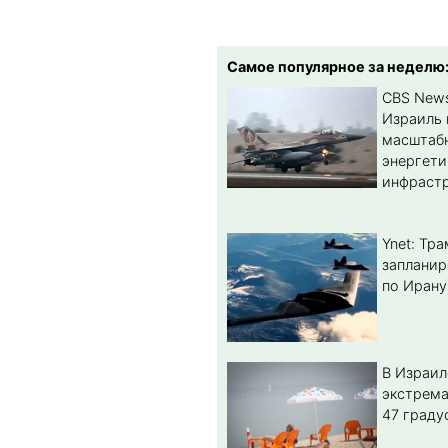
Самое популярное за неделю
CBS New
Израиль 
масштабн
энергет
инфрастр
Ynet: Тр
запланир
по Ирану
В Израил
экстрема
47 граду