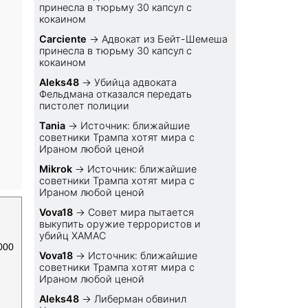
принесла в тюрьму 30 капсул с
кокаином
Carciente
→
Адвокат из Бейт-Шемеша
принесла в тюрьму 30 капсул с
кокаином
Aleks48
→
Убийца адвоката
Фельдмана отказался передать
пистолет полиции
Tania
→
Источник: ближайшие
советники Трампа хотят мира с
Ираном любой ценой
Mikrok
→
Источник: ближайшие
советники Трампа хотят мира с
Ираном любой ценой
Vova18
→
Совет мира пытается
выкупить оружие террористов и
убийц ХАМАС
000
Vova18
→
Источник: ближайшие
советники Трампа хотят мира с
Ираном любой ценой
Aleks48
→
Либерман обвинил