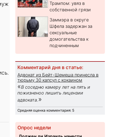
амуж
Трампом: увяз в
собственной грязи
Заммэра в округе
Шфела задержан за
сексуальные
домогательства к
подчиненным
Комментарий дня в статье:
ись.
Адвокат из Бейт-Шемеша принесла в
а
тюрьму 30 капсул с кокаином
«
В соседню камеру лет на пять и
пожизненоо лишить лицензии
»
адвоката.
Средняя оценка комментария: 5
Опрос недели
Должен ли Израиль нанести