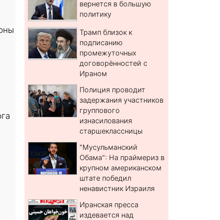
вернется в большую
политику
роны
Трамп близок к
подписанию
промежуточных
договорённостей с
Ираном
Полиция проводит
задержания участников
группового
ога
изнасилования
старшеклассницы
"Мусульманский
Обама": На праймериз в
крупном американском
штате победил
ненавистник Израиля
Иранская пресса
издевается над