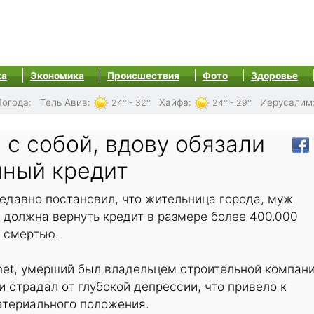
ка
Экономика
Происшествия
Фото
Здоровье
Погода
:
Тель Авив
:
Хайфа
:
Иерусалим
24° - 32°
24° - 29°
с собой, вдову обязали
мный кредит
едавно постановил, что жительница города, муж
, должна вернуть кредит в размере более 400.000
 смертью.
net, умерший был владельцем строительной компани
 страдал от глубокой депрессии, что привело к
атериального положения.