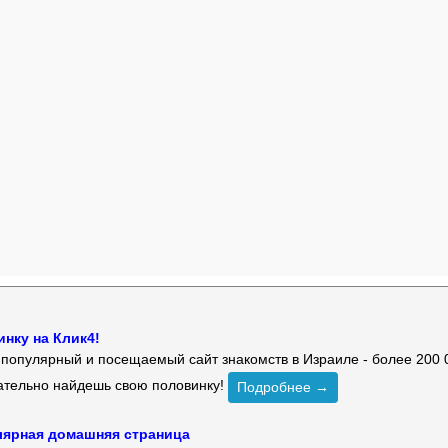
нку на Клик4!
й популярный и посещаемый сайт знакомств в Израиле - более 200 
зательно найдешь свою половинку!
Подробнее →
улярная домашняя страница