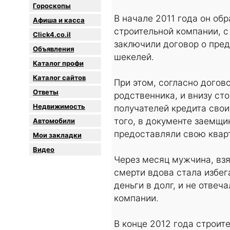
Гороскопы
В начале 2011 года он об
Афиша и касса
строительной компании, с
Click4.co.il
заключили договор о пре
Объявления
шекелей.
Каталог профи
Каталог сайтов
При этом, согласно догов
Oтветы
родственника, и внизу ст
Недвижимость
получателей кредита свои
того, в документе заемщик
Автомобили
предоставляли свою квар
Мои закладки
Видео
Через месяц мужчина, взя
смерти вдова стала избег
деньги в долг, и не отвеч
компании.
В конце 2012 года строит