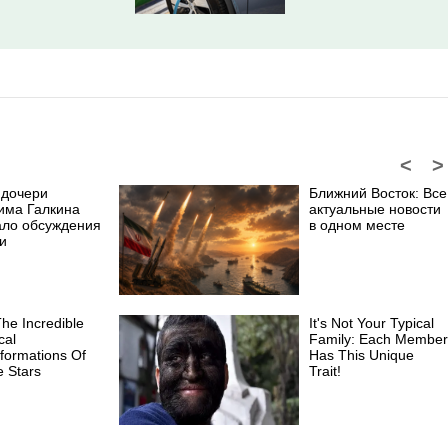
<
>
 дочери
Ближний Восток: Все
има Галкина
актуальные новости
ало обсуждения
в одном месте
и
he Incredible
It's Not Your Typical
cal
Family: Each Member
formations Of
Has This Unique
 Stars
Trait!