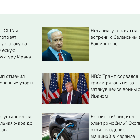
:
s: США и
Нетаниягу отказался 
готовят
встречи с Зеленским 
ую атаку на
Вашингтоне
ическую
уктуру Ирана
амп отменил
NBC: Трамп сорвался 
ованные удары
крик и ругань из-за
затянувшейся войны 
Ираном
е установится
Бензин, гибрид или
льная жара до
электромобиль? Cкол
сов
стоит владение
машиной в Израиле