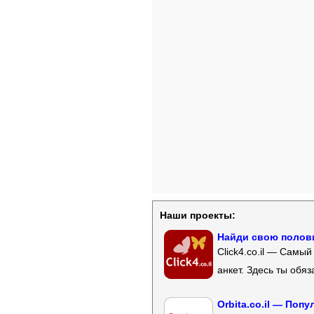
Наши проекты:
Найди свою полови
Click4.co.il — Самы
анкет. Здесь ты обя
Orbita.co.il — Поп