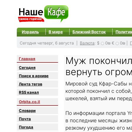
Израиль
В мире
Ближний Восток
Полити
Сегодня четверг, 6 августа |
Валюта
:
$
0₪
€
0₪
|
Муж покончил 
Главная
Сегодня
вернуть огро
Поиск в архиве
Мировой суд Кфар-Сабы н
Лента тегов
которой покончил с собой
RSS канал
шекелей, взятый им перед
Orbita.co.il
Словари
По информации портала Y
Почта
в последние месяцы жизни
Погода
резкому ухудшению его м