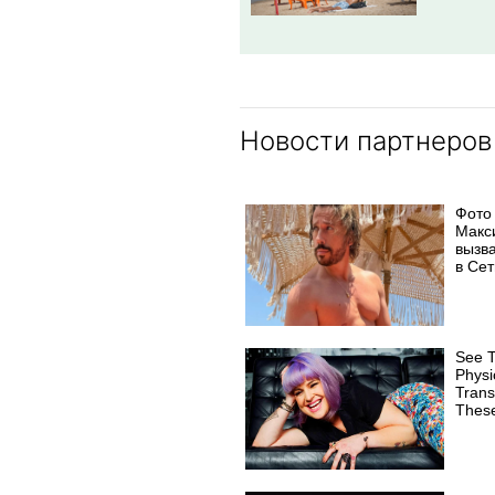
Новости партнеров
Фото
Макс
вызв
в Сет
See T
Physi
Trans
These