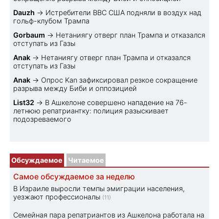
Dauzh
→
Истребители ВВС США подняли в воздух над
гольф-клубом Трампа
Gorbaum
→
Нетаниягу отверг план Трампа и отказался
отступать из Газы
Anak
→
Нетаниягу отверг план Трампа и отказался
отступать из Газы
Anak
→
Опрос Kan зафиксировал резкое сокращение
разрыва между Биби и оппозицией
List32
→
В Ашкелоне совершено нападение на 76-
летнюю репатриантку: полиция разыскивает
подозреваемого
Обсуждаемое
Читаемое
Самое обсуждаемое за неделю
В Израиле выросли темпы эмиграции населения,
уезжают профессионалы
(11)
Семейная пара репатриантов из Ашкелона работала на