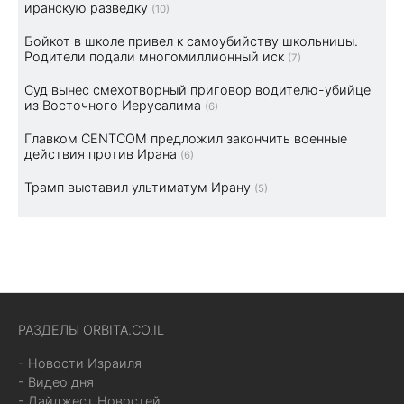
иранскую разведку
(10)
Бойкот в школе привел к самоубийству школьницы.
Родители подали многомиллионный иск
(7)
Суд вынес смехотворный приговор водителю-убийце
из Восточного Иерусалима
(6)
Главком CENTCOM предложил закончить военные
действия против Ирана
(6)
Трамп выставил ультиматум Ирану
(5)
РАЗДЕЛЫ ORBITA.CO.IL
- Новости Израиля
- Видео дня
- Дайджест Новостей