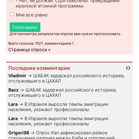
- Нет, не должен. США обеспечат прекращение
иранской атомной программы
Мне все равно
Голосовать!
Для просмотра результатов опроса вам нужно проголосовать
Всего голосов: 1027, комментариев 1
Страница опроса »
Последние комментарии
Vladimir
→
ШАБАК задержал российского историка,
отслужившего в ЦАХАЛ
Bacz
→
ШАБАК задержал российского историка,
отслужившего в ЦАХАЛ
Lara
→
В Израиле выросли темпы эмиграции
населения, уезжают профессионалы
Lara
→
В Израиле выросли темпы эмиграции
населения, уезжают профессионалы
Grigori98
→
Опрос Kan зафиксировал резкое
сокращение разрыва между Биби и оппозицией