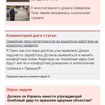
У многоэтажного дома в Северном
Тель-Авиве взорвалась осколочная
граната
Комментарий дня в статье:
Семейная пара репатриантов из Ашкелона работала на
иранскую разведку
«
Таких как эта пара десятки уже выявлено.Дикая
падучесть заработать.Должны выявляться и менять
комфортные койки Квартиры на тюремные нары.Они
будут мягче и комфортнее домашних и желательнее
»
поближе к Параше!
Средняя оценка комментария: 6
Опрос недели
Должен ли Израиль нанести упреждающий
бомбовый удар по иранским ядерным объектам?