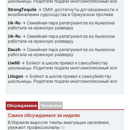
школьницы. Родители подали многомиллионный иск
StrongTequila
→
СМИ: достигнуты договоренности о
возобновлении судоходства в Ормузском проливе
Uk-Ru
→
Семейная пара репатриантов из Ашкелона
работала на иранскую разведку
Uk-Ru
→
Семейная пара репатриантов из Ашкелона
работала на иранскую разведку
Dauzh
→
Семейная пара репатриантов из Ашкелона
работала на иранскую разведку
Uw66
→
Бойкот в школе привел к самоубийству
школьницы. Родители подали многомиллионный иск
Litogon
→
Бойкот в школе привел к самоубийству
школьницы. Родители подали многомиллионный иск
Обсуждаемое
Читаемое
Самое обсуждаемое за неделю
В Израиле выросли темпы эмиграции населения,
уезжают профессионалы
(9)