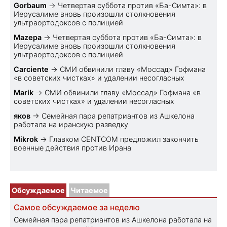
Gorbaum
→
Четвертая суббота против «Ба-Симта»: в
Иерусалиме вновь произошли столкновения
ультраортодоксов с полицией
Mazepa
→
Четвертая суббота против «Ба-Симта»: в
Иерусалиме вновь произошли столкновения
ультраортодоксов с полицией
Carciente
→
СМИ обвинили главу «Моссад» Гофмана
«в советских чистках» и удалении несогласных
Marik
→
СМИ обвинили главу «Моссад» Гофмана «в
советских чистках» и удалении несогласных
яков
→
Семейная пара репатриантов из Ашкелона
работала на иранскую разведку
Mikrok
→
Главком CENTCOM предложил закончить
военные действия против Ирана
Обсуждаемое
Читаемое
Самое обсуждаемое за неделю
Семейная пара репатриантов из Ашкелона работала на