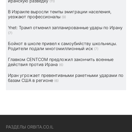
иранскую разведку
(11)
В Израиле выросли темпы эмиграции населения,
уезжают профессионалы
(9)
Ynet: Трамп отменил запланированные удары по Ирану
(7)
Бойкот в школе привел к самоубийству школьницы.
Родители подали многомиллионный иск
(7)
Главком CENTCOM предложил закончить военные
действия против Ирана
(6)
Иран угрожает превентивными ракетными ударами по
базам США в регионе
(6)
РАЗДЕЛЫ ORBITA.CO.IL