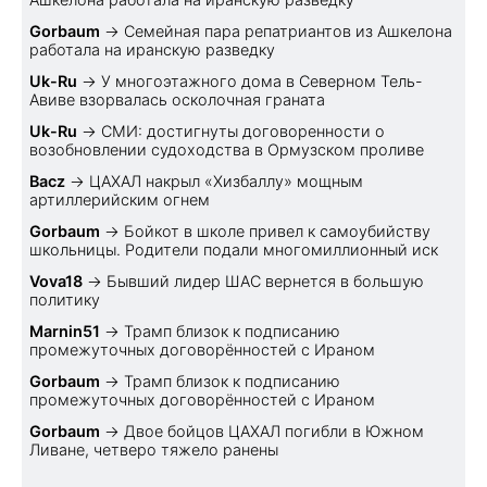
Gorbaum
→
Семейная пара репатриантов из Ашкелона
работала на иранскую разведку
Uk-Ru
→
У многоэтажного дома в Северном Тель-
Авиве взорвалась осколочная граната
Uk-Ru
→
СМИ: достигнуты договоренности о
возобновлении судоходства в Ормузском проливе
Bacz
→
ЦАХАЛ накрыл «Хизбаллу» мощным
артиллерийским огнем
Gorbaum
→
Бойкот в школе привел к самоубийству
школьницы. Родители подали многомиллионный иск
Vova18
→
Бывший лидер ШАС вернется в большую
политику
Marnin51
→
Трамп близок к подписанию
промежуточных договорённостей с Ираном
Gorbaum
→
Трамп близок к подписанию
промежуточных договорённостей с Ираном
Gorbaum
→
Двое бойцов ЦАХАЛ погибли в Южном
Ливане, четверо тяжело ранены