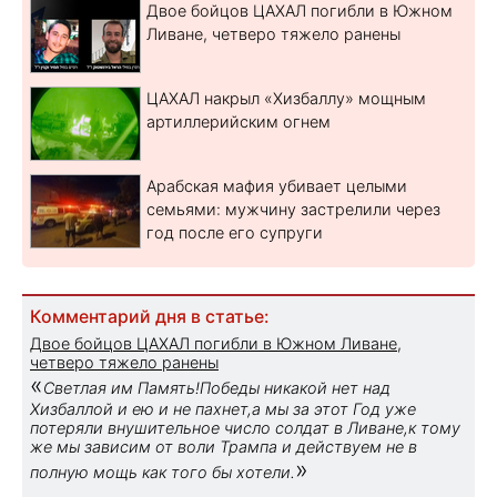
Двое бойцов ЦАХАЛ погибли в Южном
Ливане, четверо тяжело ранены
ЦАХАЛ накрыл «Хизбаллу» мощным
артиллерийским огнем
Арабская мафия убивает целыми
семьями: мужчину застрелили через
год после его супруги
Комментарий дня в статье:
Двое бойцов ЦАХАЛ погибли в Южном Ливане,
четверо тяжело ранены
«
Светлая им Память!Победы никакой нет над
Хизбаллой и ею и не пахнет,а мы за этот Год уже
потеряли внушительное число солдат в Ливане,к тому
же мы зависим от воли Трампа и действуем не в
»
полную мощь как того бы хотели.