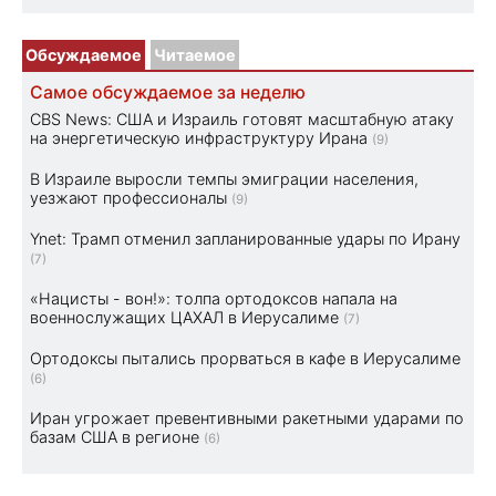
Обсуждаемое
Читаемое
Самое обсуждаемое за неделю
CBS News: США и Израиль готовят масштабную атаку
на энергетическую инфраструктуру Ирана
(9)
В Израиле выросли темпы эмиграции населения,
уезжают профессионалы
(9)
Ynet: Трамп отменил запланированные удары по Ирану
(7)
«Нацисты - вон!»: толпа ортодоксов напала на
военнослужащих ЦАХАЛ в Иерусалиме
(7)
Ортодоксы пытались прорваться в кафе в Иерусалиме
(6)
Иран угрожает превентивными ракетными ударами по
базам США в регионе
(6)