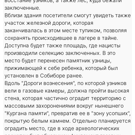
восстание узников, а также лес, куда бежали
заключенные.
Вблизи здания посетители смогут увидеть также
участок железной дороги, которая
заканчивалась в этом месте тупиком, позволяя
сохранять происходившее в лагере в тайне.
Доступна будет также площадь, где нацисты
производили селекцию заключенных. В это
место будет перенесен памятник узницы,
прижимающей к себе ребенка, который был
установлен в Собиборе ранее.
Вдоль "Дороги вознесения", по которой узников
вели в газовые камеры, должна пройти высокая
стена, которая частично оградит территорию с
массовыми захоронениями вокруг нынешнего
"Кургана памяти", превратив ее в "зону усопших",
покрытую белым камнем. Отдельно планируется
оградить место, где в ходе археологических