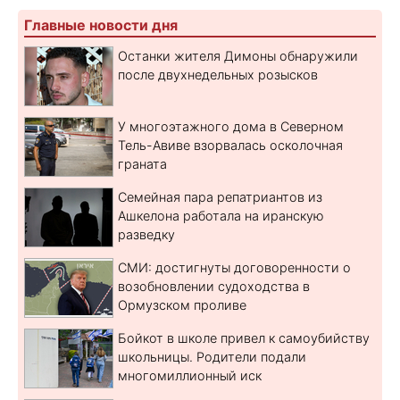
Главные новости дня
Останки жителя Димоны обнаружили
после двухнедельных розысков
У многоэтажного дома в Северном
Тель-Авиве взорвалась осколочная
граната
Семейная пара репатриантов из
Ашкелона работала на иранскую
разведку
СМИ: достигнуты договоренности о
возобновлении судоходства в
Ормузском проливе
Бойкот в школе привел к самоубийству
школьницы. Родители подали
многомиллионный иск