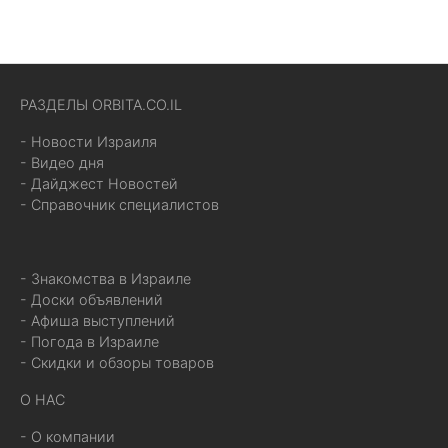
РАЗДЕЛЫ ORBITA.CO.IL
- Новости Израиля
- Видео дня
- Дайджест Новостей
- Справочник специалистов
- Знакомства в Израиле
- Доски объявлений
- Афиша выступлений
- Погода в Израиле
- Скидки и обзоры товаров
О НАС
- О компании