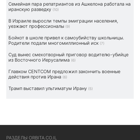
Семейная пара репатриантов из Ашкелона работала на
иранскую разведку
(10)
В Израиле выросли темпы эмиграции населения,
уезжают профессионалы
(9)
Бойкот в школе привел к самоубийству школьницы.
Родители подали многомиллионный иск
(7)
Суд вынес смехотворный приговор водителю-убийце
из Восточного Иерусалима
(6)
Главком CENTCOM предложил закончить военные
действия против Ирана
(6)
Трамп выставил ультиматум Ирану
(5)
РАЗДЕЛЫ ORBITA.CO.IL