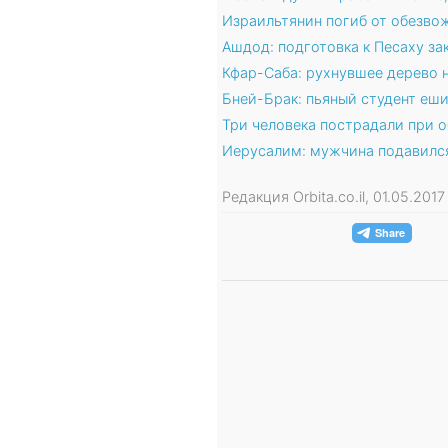
Израильтянин погиб от обезво
Ашдод: подготовка к Песаху з
Кфар-Саба: рухнувшее дерево
Бней-Брак: пьяный студент еш
Три человека пострадали при 
Иерусалим: мужчина подавился
Редакция Orbita.co.il, 01.05.20