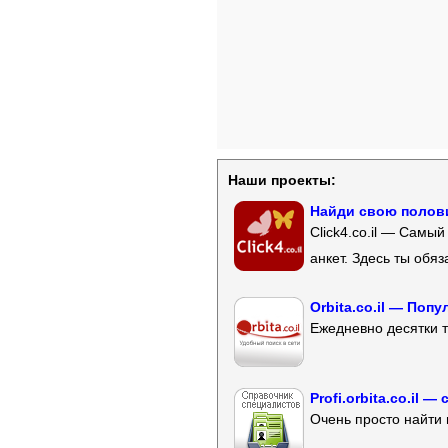
Наши проекты:
Найди свою полови
Click4.co.il — Самы
анкет. Здесь ты обя
Orbita.co.il — Поп
Ежедневно десятки т
Profi.orbita.co.il
Очень просто найти 