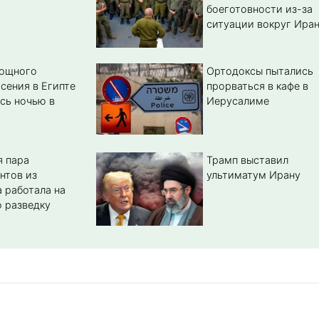
боеготовности из-за
ситуации вокруг Ира
мощного
Ортодоксы пытались
сения в Египте
прорваться в кафе в
сь ночью в
Иерусалиме
 пара
Трамп выставил
нтов из
ультиматум Ирану
 работала на
 разведку