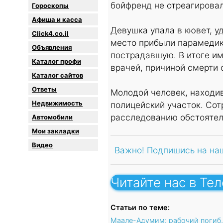
бойфренд не отреагировал
Гороскопы
Афиша и касса
Девушка упала в кювет, у
Click4.co.il
место прибыли парамедик
Объявления
пострадавшую. В итоге им
Каталог профи
врачей, причиной смерти 
Каталог сайтов
Oтветы
Молодой человек, находив
Недвижимость
полицейский участок. Сот
расследованию обстоятел
Автомобили
Мои закладки
Видео
Важно! Подпишись на на
Читайте нас в Те
Статьи по теме:
Маале-Адумим: рабочий погиб,