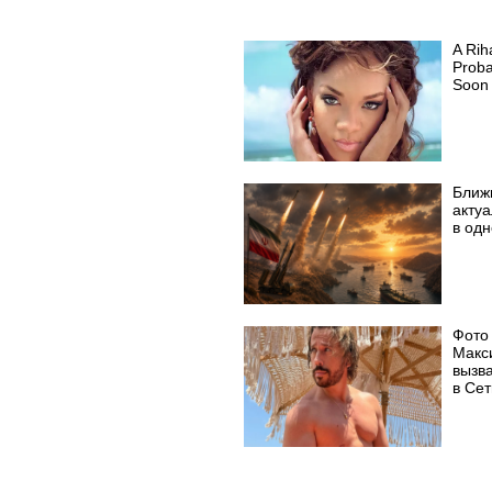
A Ri
Proba
Soon
Ближ
акту
в од
Фото
Макс
вызв
в Сет