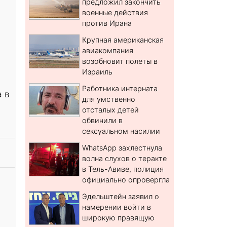
предложил закончить
военные действия
против Ирана
Крупная американская
авиакомпания
возобновит полеты в
Израиль
Работника интерната
а в
для умственно
отсталых детей
обвинили в
сексуальном насилии
WhatsApp захлестнула
волна слухов о теракте
в Тель-Авиве, полиция
официально опровергла
Эдельштейн заявил о
намерении войти в
широкую правящую