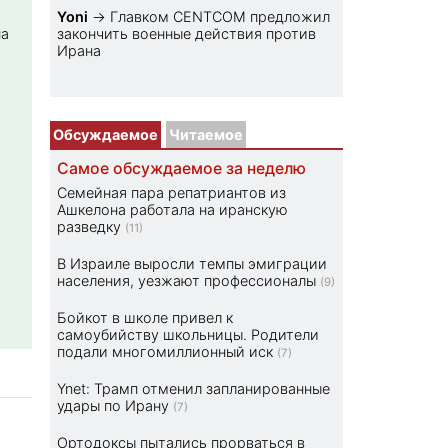
Yoni
→
Главком CENTCOM предложил
на
закончить военные действия против
Ирана
Обсуждаемое
Читаемое
Самое обсуждаемое за неделю
Семейная пара репатриантов из
Ашкелона работала на иранскую
разведку
(11)
В Израиле выросли темпы эмиграции
населения, уезжают профессионалы
(9)
Бойкот в школе привел к
самоубийству школьницы. Родители
подали многомиллионный иск
(7)
Ynet: Трамп отменил запланированные
удары по Ирану
(7)
Ортодоксы пытались прорваться в