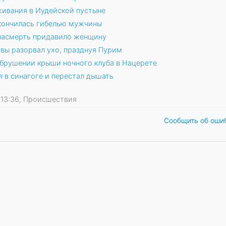
живания в Иудейской пустыне
акончилась гибелью мужчины
 насмерть придавило женщину
ивы разорвал ухо, празднуя Пурим
обрушении крыши ночного клуба в Нацерете
 в синагоге и перестал дышать
17 13:36, Происшествия
Сообщить об оши