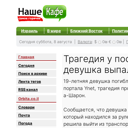
Израиль
В мире
Ближний Восток
Полити
Сегодня суббота, 8 августа |
Валюта
:
$
0₪
€
0₪
|
Трагедия у по
Главная
Сегодня
девушка выпа
Поиск в архиве
19-летняя девушка погиб
Лента тегов
портала Ynet, трагедия п
RSS канал
а-Шарон.
Orbita.co.il
Словари
Сообщается, что девушка
Почта
который находился за рул
Погода
решила выйти из транспор