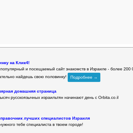
нку на Клик4!
й популярный и посещаемый сайт знакомств в Израиле - более 200 
зательно найдешь свою половинку!
Подробнее →
улярная домашняя страница
ысяч русскоязычных израильтян начинают день с Orbita.co.il
 — справочник лучших специалистов Израиля
нужного тебе специалиста в твоем городе!