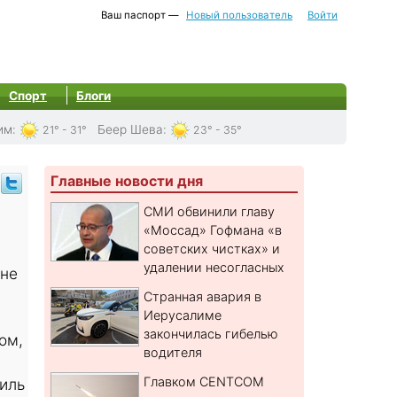
Ваш паспорт —
Новый пользователь
Войти
Спорт
Блоги
им
:
Беер Шева
:
21° - 31°
23° - 35°
Главные новости дня
СМИ обвинили главу
«Моссад» Гофмана «в
советских чистках» и
удалении несогласных
оне
Странная авария в
Иерусалиме
закончилась гибелью
ом,
водителя
Главком CENTCOM
иль