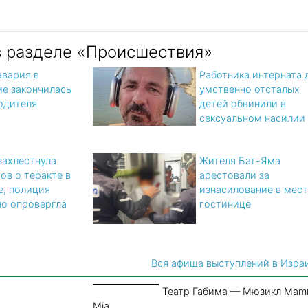
в разделе «Происшествия»
авария в
Работника интерната 
е закончилась
умственно отсталых
одителя
детей обвинили в
сексуальном насилии
захлестнула
Жителя Бат-Яма
ов о теракте в
арестовали за
е, полиция
изнасилование в мес
о опровергла
гостинице
Вся афиша выступлений в Изра
Театр Габима — Мюзикл Ma
Mia