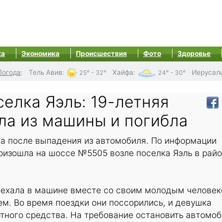
ка
Экономика
Происшествия
Фото
Здоровье
Погода
:
Тель Авив
:
Хайфа
:
Иерусал
25° - 32°
24° - 30°
селка Яэль: 19-летняя
ла из машины и погибла
ла после выпадения из автомобиля. По информации
роизошла на шоссе №5505 возле поселка Яэль в рай
 ехала в машине вместе со своим молодым человек
ем. Во время поездки они поссорились, и девушка
тного средства. На требование остановить автомоб