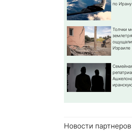
по Ирану
Толчки 
землетря
ощущали
Израиле
Семейная
репатриа
Ашкелона
иранскую
Новости партнеров