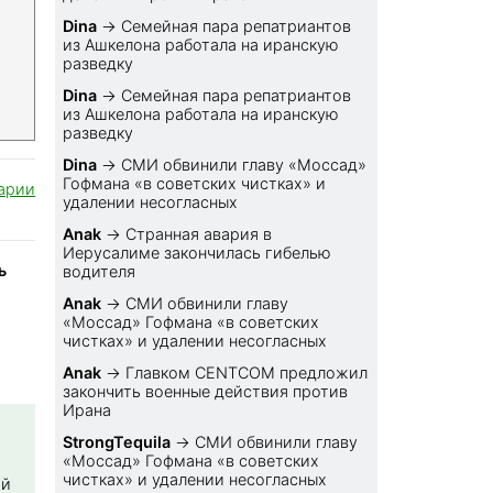
Dina
→
Семейная пара репатриантов
из Ашкелона работала на иранскую
разведку
Dina
→
Семейная пара репатриантов
из Ашкелона работала на иранскую
разведку
Dina
→
СМИ обвинили главу «Моссад»
Гофмана «в советских чистках» и
арии
удалении несогласных
Anak
→
Странная авария в
Иерусалиме закончилась гибелью
ь
водителя
Anak
→
СМИ обвинили главу
«Моссад» Гофмана «в советских
чистках» и удалении несогласных
Anak
→
Главком CENTCOM предложил
закончить военные действия против
Ирана
StrongTequila
→
СМИ обвинили главу
«Моссад» Гофмана «в советских
чистках» и удалении несогласных
ой