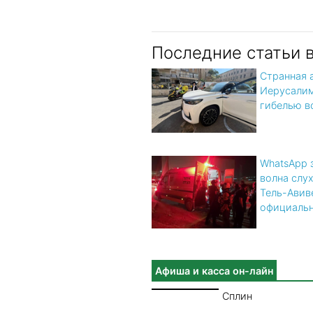
Последние статьи 
Странная 
Иерусалим
гибелью в
WhatsApp 
волна слух
Тель-Авив
официальн
Афиша и касса он-лайн
Сплин