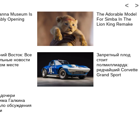
<
>
hanna Museum Is
The Adorable Model
bly Opening
For Simba In The
Lion King Remake
ний Восток: Все
Запретный плод
альные новости
стоит
ном месте
полмиллиарда:
редчайший Corvette
Grand Sport
 дочери
има Галкина
ало обсуждения
и