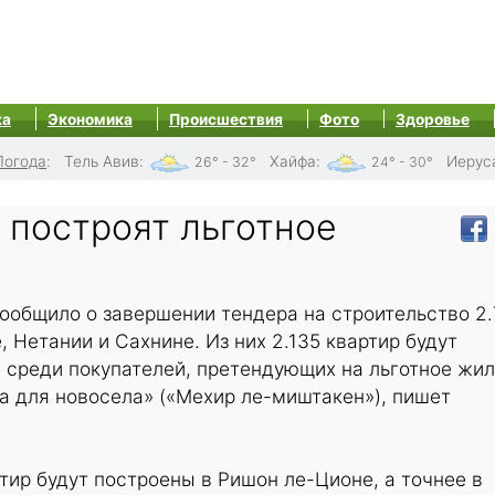
ка
Экономика
Происшествия
Фото
Здоровье
Погода
:
Тель Авив
:
Хайфа
:
Иерус
26° - 32°
24° - 30°
 построят льготное
ообщило о завершении тендера на строительство 2
 Нетании и Сахнине. Из них 2.135 квартир будут
 среди покупателей, претендующих на льготное жи
а для новосела» («Мехир ле-миштакен»), пишет
ртир будут построены в Ришон ле-Ционе, а точнее в