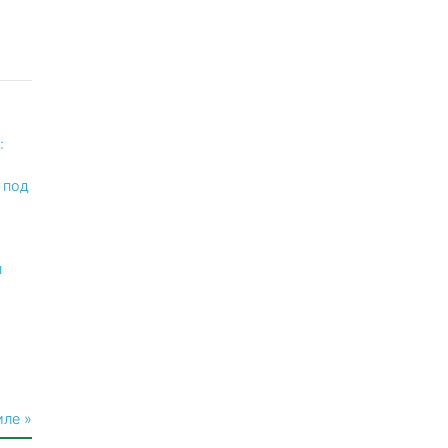
:
 под
п
иле »