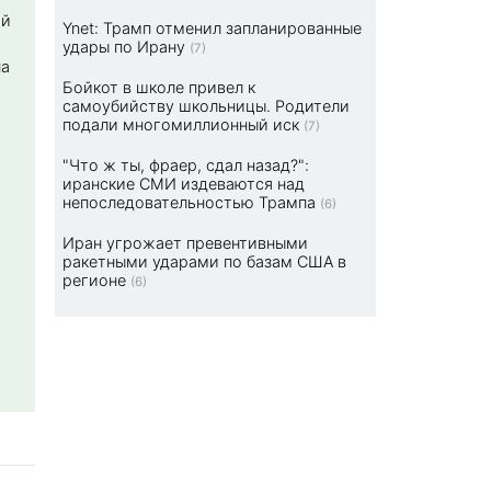
ой
Ynet: Трамп отменил запланированные
удары по Ирану
(7)
на
Бойкот в школе привел к
самоубийству школьницы. Родители
подали многомиллионный иск
(7)
"Что ж ты, фраер, сдал назад?":
иранские СМИ издеваются над
непоследовательностью Трампа
(6)
Иран угрожает превентивными
ракетными ударами по базам США в
регионе
(6)