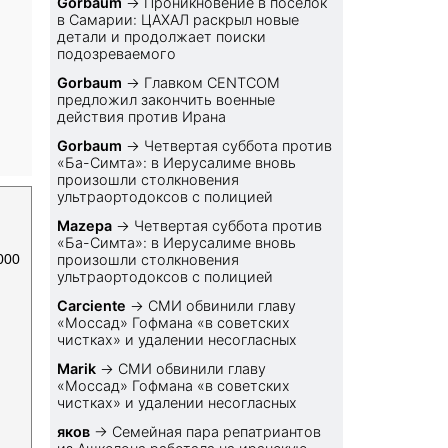
Gorbaum
→
Проникновение в поселок
в Самарии: ЦАХАЛ раскрыл новые
детали и продолжает поиски
подозреваемого
Gorbaum
→
Главком CENTCOM
предложил закончить военные
действия против Ирана
Gorbaum
→
Четвертая суббота против
«Ба-Симта»: в Иерусалиме вновь
произошли столкновения
ультраортодоксов с полицией
Mazepa
→
Четвертая суббота против
«Ба-Симта»: в Иерусалиме вновь
000
произошли столкновения
ультраортодоксов с полицией
Carciente
→
СМИ обвинили главу
«Моссад» Гофмана «в советских
чистках» и удалении несогласных
Marik
→
СМИ обвинили главу
«Моссад» Гофмана «в советских
чистках» и удалении несогласных
яков
→
Семейная пара репатриантов