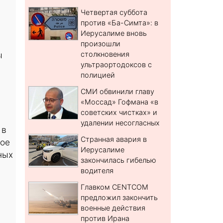
Четвертая суббота
против «Ба-Симта»: в
Иерусалиме вновь
произошли
ы
столкновения
ультраортодоксов с
полицией
СМИ обвинили главу
«Моссад» Гофмана «в
советских чистках» и
удалении несогласных
 в
Странная авария в
ное
Иерусалиме
ных
закончилась гибелью
водителя
Главком CENTCOM
предложил закончить
военные действия
против Ирана