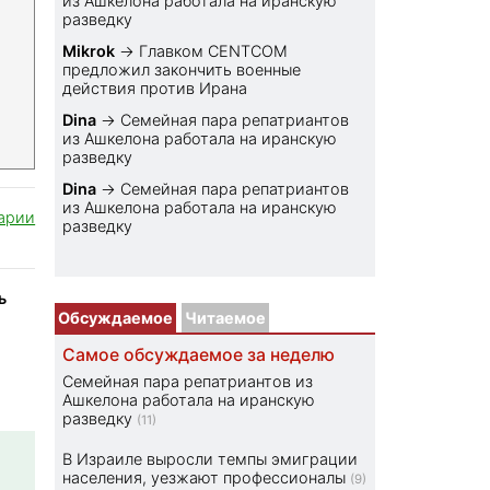
из Ашкелона работала на иранскую
разведку
Mikrok
→
Главком CENTCOM
предложил закончить военные
действия против Ирана
Dina
→
Семейная пара репатриантов
из Ашкелона работала на иранскую
разведку
Dina
→
Семейная пара репатриантов
из Ашкелона работала на иранскую
арии
разведку
ь
Обсуждаемое
Читаемое
Самое обсуждаемое за неделю
Семейная пара репатриантов из
Ашкелона работала на иранскую
разведку
(11)
В Израиле выросли темпы эмиграции
населения, уезжают профессионалы
(9)