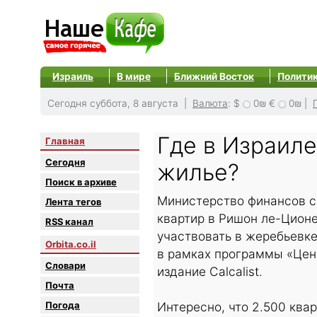
Израиль
В мире
Ближний Восток
Полити
Сегодня суббота, 8 августа |
Валюта
:
$
0₪
€
0₪
|
Где в Израиле
Главная
Сегодня
жилье?
Поиск в архиве
Министерство финансов с
Лента тегов
квартир в Ришон ле-Ционе,
RSS канал
участвовать в жеребьевке
Orbita.co.il
в рамках программы «Цен
Словари
издание Calcalist.
Почта
Погода
Интересно, что 2.500 ква