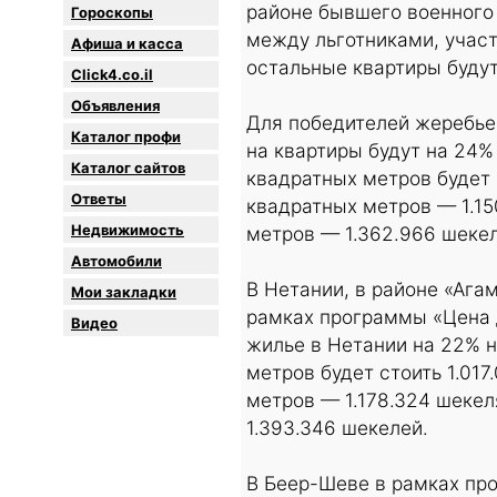
районе бывшего военного 
Гороскопы
между льготниками, учас
Афиша и касса
остальные квартиры буду
Click4.co.il
Объявления
Для победителей жеребье
Каталог профи
на квартиры будут на 24
Каталог сайтов
квадратных метров будет 
Oтветы
квадратных метров — 1.15
Недвижимость
метров — 1.362.966 шекел
Автомобили
В Нетании, в районе «Агам
Мои закладки
рамках программы «Цена 
Видео
жилье в Нетании на 22% 
метров будет стоить 1.01
метров — 1.178.324 шекел
1.393.346 шекелей.
В Беер-Шеве в рамках пр