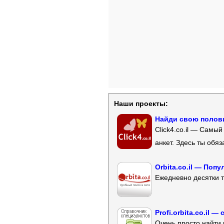
Наши проекты:
Найди свою полови
Click4.co.il — Самы
анкет. Здесь ты обя
Orbita.co.il — Поп
Ежедневно десятки т
Profi.orbita.co.il
Очень просто найти 