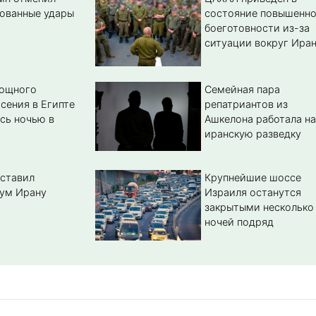
ованные удары
состояние повышенн
боеготовности из-за
ситуации вокруг Ира
мощного
Семейная пара
сения в Египте
репатриантов из
сь ночью в
Ашкелона работала на
иранскую разведку
ставил
Крупнейшие шоссе
ум Ирану
Израиля останутся
закрытыми несколько
ночей подряд