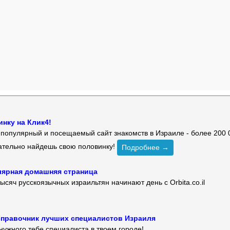
нку на Клик4!
й популярный и посещаемый сайт знакомств в Израиле - более 200 
зательно найдешь свою половинку!
Подробнее →
улярная домашняя страница
ысяч русскоязычных израильтян начинают день с Orbita.co.il
 — справочник лучших специалистов Израиля
нужного тебе специалиста в твоем городе!