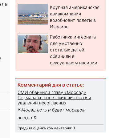
вле
Крупная американская
авиакомпания
возобновит полеты в
Израиль
Работника интерната
для умственно
отсталых детей
обвинили в
х
сексуальном насилии
Комментарий дня в статье:
СМИ обвинили главу «Моссад»
Гофмана «в советских чистках» и
удалении несогласных
«
Мосад есть и будет мосадом
»
всегда.
Средняя оценка комментария: 0