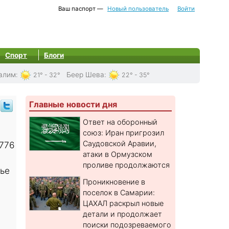
Ваш паспорт —
Новый пользователь
Войти
Спорт
Блоги
алим
:
Беер Шева
:
21° - 32°
22° - 35°
Главные новости дня
Ответ на оборонный
союз: Иран пригрозил
Саудовской Аравии,
.776
атаки в Ормузском
проливе продолжаются
лье
Проникновение в
поселок в Самарии:
ЦАХАЛ раскрыл новые
детали и продолжает
поиски подозреваемого