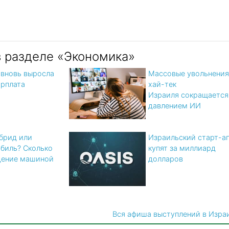
в разделе «Экономика»
 вновь выросла
Массовые увольнения
арплата
хай-тек
Израиля сокращается
давлением ИИ
ибрид или
Израильский старт-а
биль? Cколько
купят за миллиард
дение машиной
долларов
Вся афиша выступлений в Изра