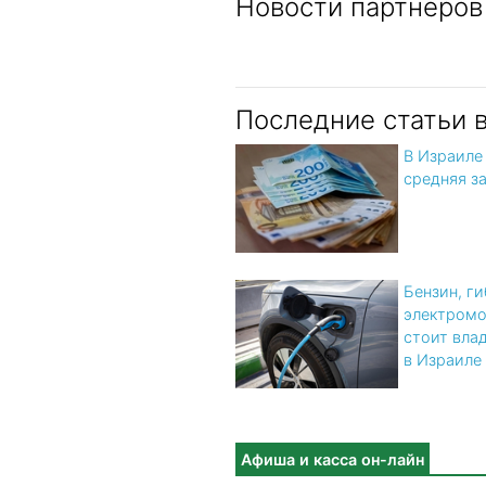
Новости партнеров
Последние статьи 
В Израиле
средняя з
Бензин, г
электромо
стоит вла
в Израиле
Афиша и касса он-лайн