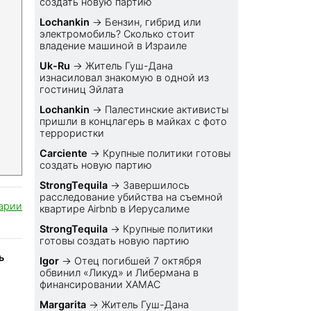
создать новую партию
Lochankin
→
Бензин, гибрид или
электромобиль? Cколько стоит
владение машиной в Израиле
Uk-Ru
→
Житель Гуш-Дана
изнасиловал знакомую в одной из
гостиниц Эйлата
Lochankin
→
Палестинские активисты
пришли в концлагерь в майках с фото
террористки
Carciente
→
Крупные политики готовы
создать новую партию
StrongTequila
→
Завершилось
расследование убийства на съемной
арии
квартире Airbnb в Иерусалиме
StrongTequila
→
Крупные политики
готовы создать новую партию
ь
Igor
→
Отец погибшей 7 октября
обвинил «Ликуд» и Либермана в
финансировании ХАМАС
Margarita
→
Житель Гуш-Дана