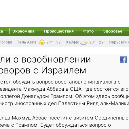
ка
Экономика
Происшествия
Фото
Здоровье
Погода
:
Тель Авив
:
Хайфа
:
Иерусали
24° - 32°
23° - 29°
или о возобновлении
оворов с Израилем
ется обсудить вопрос восстановления диалога с
езидента Махмуда Аббаса в США, где состоится его
коллегой Дональдом Трампом. Об этом здесь сообщ
нистр иностранных дел Палестины Рияд аль-Малики
сяца Махмуд Аббас посетит с визитом Соединенные
реча с Трампом. Будет обсуждаться вопрос о