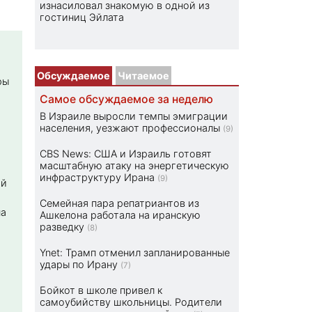
изнасиловал знакомую в одной из
гостиниц Эйлата
Обсуждаемое
Читаемое
ры
Самое обсуждаемое за неделю
В Израиле выросли темпы эмиграции
населения, уезжают профессионалы
(9)
CBS News: США и Израиль готовят
масштабную атаку на энергетическую
инфраструктуру Ирана
(9)
ой
Семейная пара репатриантов из
на
Ашкелона работала на иранскую
разведку
(8)
Ynet: Трамп отменил запланированные
удары по Ирану
(7)
Бойкот в школе привел к
самоубийству школьницы. Родители