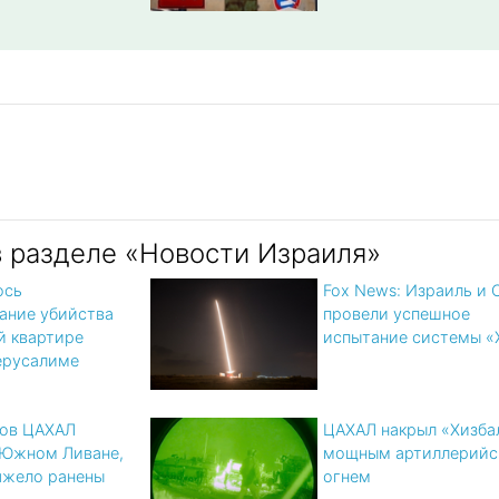
в разделе «Новости Израиля»
ось
Fox News: Израиль и
ание убийства
провели успешное
й квартире
испытание системы «
Иерусалиме
цов ЦАХАЛ
ЦАХАЛ накрыл «Хизба
 Южном Ливане,
мощным артиллерийс
яжело ранены
огнем