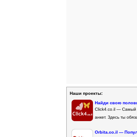
Наши проекты:
Найди свою полови
Click4.co.il — Самы
анкет. Здесь ты обя
Orbita.co.il — Поп