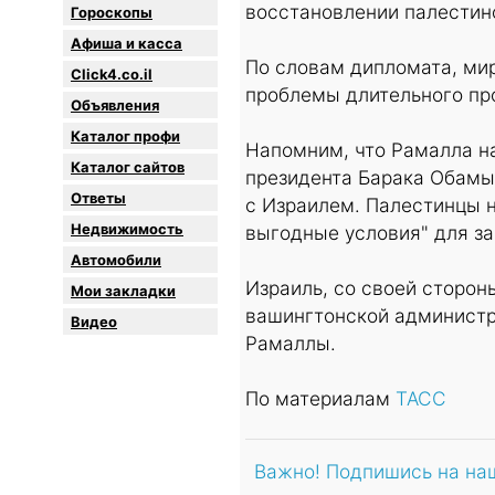
восстановлении палестино
Гороскопы
Афиша и касса
По словам дипломата, ми
Click4.co.il
проблемы длительного пр
Объявления
Каталог профи
Напомним, что Рамалла на
Каталог сайтов
президента Барака Обамы
Oтветы
с Израилем. Палестинцы н
Недвижимость
выгодные условия" для з
Автомобили
Израиль, со своей сторо
Мои закладки
вашингтонской администра
Видео
Рамаллы.
По материалам
ТАСС
Важно! Подпишись на на