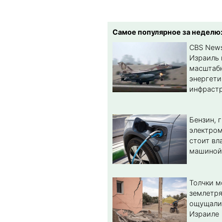
Самое популярное за неделю
CBS New
Израиль 
масштабн
энергет
инфрастр
Бензин, 
электром
стоит вл
машиной
Толчки 
землетря
ощущали
Израиле