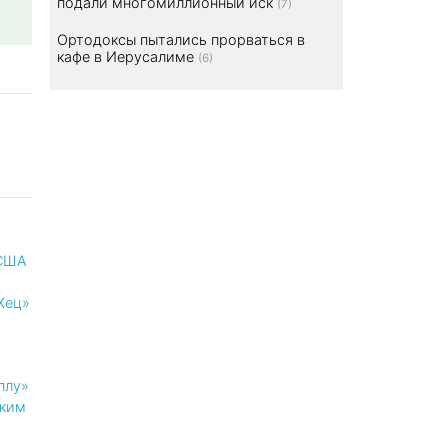
подали многомиллионный иск
(7)
Ортодоксы пытались прорваться в
кафе в Иерусалиме
(6)
 США
Хец»
ллу»
ким