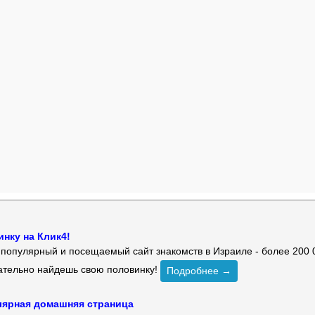
нку на Клик4!
й популярный и посещаемый сайт знакомств в Израиле - более 200 
зательно найдешь свою половинку!
Подробнее →
улярная домашняя страница