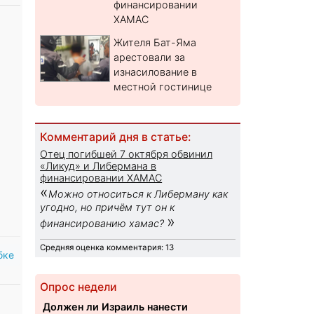
финансировании
ХАМАС
Жителя Бат-Яма
арестовали за
изнасилование в
местной гостинице
Комментарий дня в статье:
Отец погибшей 7 октября обвинил
«Ликуд» и Либермана в
финансировании ХАМАС
«
Можно относиться к Либерману как
угодно, но причём тут он к
»
финансированию хамас?
Средняя оценка комментария: 13
бке
Опрос недели
Должен ли Израиль нанести