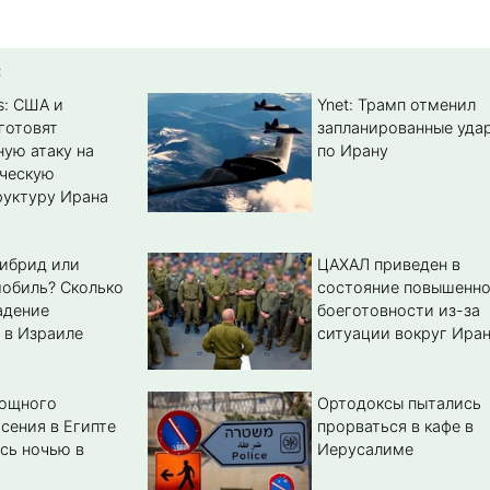
:
s: США и
Ynet: Трамп отменил
готовят
запланированные уда
ую атаку на
по Ирану
ическую
уктуру Ирана
гибрид или
ЦАХАЛ приведен в
обиль? Cколько
состояние повышенн
адение
боеготовности из-за
 в Израиле
ситуации вокруг Ира
мощного
Ортодоксы пытались
сения в Египте
прорваться в кафе в
сь ночью в
Иерусалиме