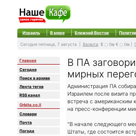
Израиль
В мире
Ближний Восток
Полити
Сегодня пятница, 7 августа |
Валюта
:
$
0₪
€
0₪
|
В ПА заговор
Главная
Сегодня
мирных перег
Поиск в архиве
Администрация ПА собира
Лента тегов
Израилем после визита пр
RSS канал
встреча с американским 
Orbita.co.il
на пресс-конференции ми
Словари
Почта
"В начале следующего ме
Погода
Штаты, где состоится вст