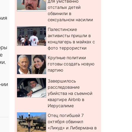
для умственно
отсталых детей
обвинили в
ния
сексуальном насилии
Палестинские
активисты пришли в
концлагерь в майках с
оры
фото террористки
е
Крупные политики
ми.
готовы создать новую
партию
Завершилось
нии
расследование
убийства на съемной
квартире Airbnb в
Иерусалиме
Отец погибшей 7
октября обвинил
«Ликуд» и Либермана в