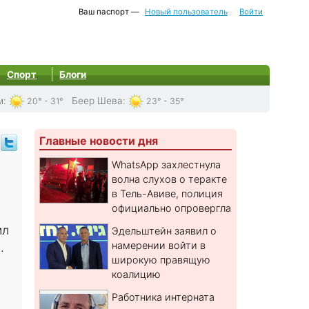
Ваш паспорт —
Новый пользователь
Войти
Спорт
Блоги
м
:
Беер Шева
:
20° - 31°
23° - 35°
Главные новости дня
WhatsApp захлестнула
волна слухов о теракте
в Тель-Авиве, полиция
официально опровергла
ил
Эдельштейн заявил о
намерении войти в
.
широкую правящую
коалицию
Работника интерната