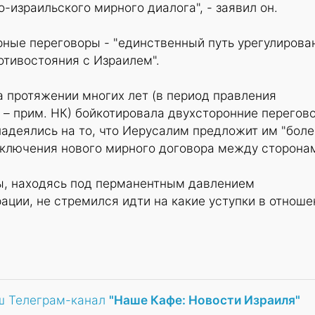
-израильского мирного диалога", - заявил он.
рные переговоры - "единственный путь урегулирова
отивостояния с Израилем".
 протяжении многих лет (в период правления
 – прим. НК) бойкотировала двухсторонние перегов
адеялись на то, что Иерусалим предложит им "боле
аключения нового мирного договора между сторона
ны, находясь под перманентным давлением
ции, не стремился идти на какие уступки в отноше
ш Телеграм-канал
"Наше Кафе: Новости Израиля"