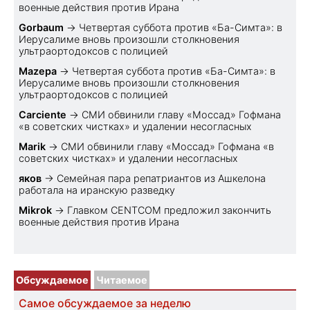
военные действия против Ирана
Gorbaum
→
Четвертая суббота против «Ба-Симта»: в
Иерусалиме вновь произошли столкновения
ультраортодоксов с полицией
Mazepa
→
Четвертая суббота против «Ба-Симта»: в
Иерусалиме вновь произошли столкновения
ультраортодоксов с полицией
Carciente
→
СМИ обвинили главу «Моссад» Гофмана
«в советских чистках» и удалении несогласных
Marik
→
СМИ обвинили главу «Моссад» Гофмана «в
советских чистках» и удалении несогласных
яков
→
Семейная пара репатриантов из Ашкелона
работала на иранскую разведку
Mikrok
→
Главком CENTCOM предложил закончить
военные действия против Ирана
Обсуждаемое
Читаемое
Самое обсуждаемое за неделю