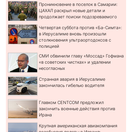
Проникновение в поселок в Самарии:
ЦАХАЛ раскрыл новые детали и
продолжает поиски подозреваемого
Четвертая суббота против «Ба-Симта»:
в Иерусалиме вновь произошли
столкновения ультраортодоксов с
полицией
СМИ обвинили главу «Моссад» Гофмана
«в советских чистках» и удалении
несогласных
Странная авария в Иерусалиме
закончилась гибелью водителя
Главком CENTCOM предложил
закончить военные действия против
Ирана
Крупная американская авиакомпания
возобновит полеты в Израиль