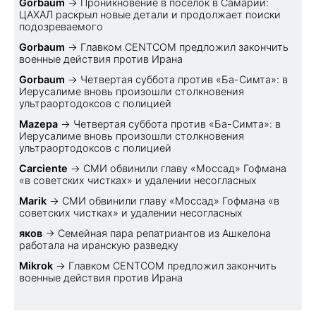
Gorbaum
→
Проникновение в поселок в Самарии:
ЦАХАЛ раскрыл новые детали и продолжает поиски
подозреваемого
Gorbaum
→
Главком CENTCOM предложил закончить
военные действия против Ирана
Gorbaum
→
Четвертая суббота против «Ба-Симта»: в
Иерусалиме вновь произошли столкновения
ультраортодоксов с полицией
Mazepa
→
Четвертая суббота против «Ба-Симта»: в
Иерусалиме вновь произошли столкновения
ультраортодоксов с полицией
Carciente
→
СМИ обвинили главу «Моссад» Гофмана
«в советских чистках» и удалении несогласных
Marik
→
СМИ обвинили главу «Моссад» Гофмана «в
советских чистках» и удалении несогласных
яков
→
Семейная пара репатриантов из Ашкелона
работала на иранскую разведку
Mikrok
→
Главком CENTCOM предложил закончить
военные действия против Ирана