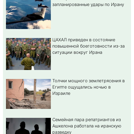
запланированные удары по Ирану
ЦАХАЛ приведен в состояние
повышенной боеготовности из-за
ситуации вокруг Ирана
Толчки мощного землетрясения в
Египте ощущались ночью в
Израиле
Семейная пара репатриантов из
Ашкелона работала на иранскую
разведку