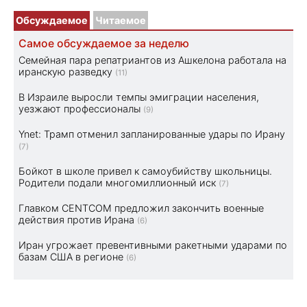
Обсуждаемое
Читаемое
Самое обсуждаемое за неделю
Семейная пара репатриантов из Ашкелона работала на
иранскую разведку
(11)
В Израиле выросли темпы эмиграции населения,
уезжают профессионалы
(9)
Ynet: Трамп отменил запланированные удары по Ирану
(7)
Бойкот в школе привел к самоубийству школьницы.
Родители подали многомиллионный иск
(7)
Главком CENTCOM предложил закончить военные
действия против Ирана
(6)
Иран угрожает превентивными ракетными ударами по
базам США в регионе
(6)