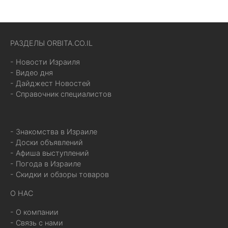
РАЗДЕЛЫ ORBITA.CO.IL
- Новости Израиля
- Видео дня
- Дайджест Новостей
- Справочник специалистов
- Знакомства в Израиле
- Доски объявлений
- Афиша выступлений
- Погода в Израиле
- Скидки и обзоры товаров
О НАС
- О компании
- Связь с нами