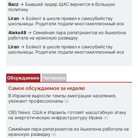
Bacz
→
Бывший лидер ШАС вернется в большую
политику
Liran
→
Бойкот в школе привел к самоубийству
школьницы. Родители подали многомиллионный иск
Aleks48
→
Семейная пара репатриантов из Ашкелона
работала на иранскую разведку
Liran
→
Бойкот в школе привел к самоубийству
школьницы. Родители подали многомиллионный иск
Обсуждаемое
Читаемое
Самое обсуждаемое за неделю
В Израиле выросли темпы эмиграции населения,
уезжают профессионалы
(9)
CBS News: США и Израиль готовят масштабную атаку
на энергетическую инфраструктуру Ирана
(9)
Семейная пара репатриантов из Ашкелона работала на
иранскую разведку
(8)