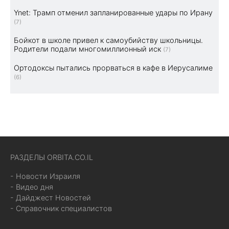
Ynet: Трамп отменил запланированные удары по Ирану
(7)
Бойкот в школе привел к самоубийству школьницы.
Родители подали многомиллионный иск
(7)
Ортодоксы пытались прорваться в кафе в Иерусалиме
(6)
РАЗДЕЛЫ ORBITA.CO.IL
- Новости Израиля
- Видео дня
- Дайджест Новостей
- Справочник специалистов