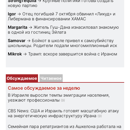
StrongTequila
→
Крупные политики готовы создать
новую партию
Igor
→
Отец погибшей 7 октября обвинил «Ликуд» и
Либермана в финансировании ХАМАС
Margarita
→
Житель Гуш-Дана изнасиловал знакомую
в одной из гостиниц Эйлата
Samovar
→
Бойкот в школе привел к самоубийству
школьницы. Родители подали многомиллионный иск
Mikrok
→
Трамп: вскоре завершится война с Ираном
Обсуждаемое
Читаемое
Самое обсуждаемое за неделю
В Израиле выросли темпы эмиграции населения,
уезжают профессионалы
(9)
CBS News: США и Израиль готовят масштабную атаку
на энергетическую инфраструктуру Ирана
(9)
Семейная пара репатриантов из Ашкелона работала на