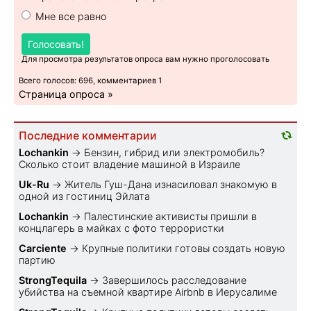
Мне все равно
Голосовать!
Для просмотра результатов опроса вам нужно проголосовать
Всего голосов: 696, комментариев 1
Страница опроса »
Последние комментарии
Lochankin
→
Бензин, гибрид или электромобиль?
Cколько стоит владение машиной в Израиле
Uk-Ru
→
Житель Гуш-Дана изнасиловал знакомую в
одной из гостиниц Эйлата
Lochankin
→
Палестинские активисты пришли в
концлагерь в майках с фото террористки
Carciente
→
Крупные политики готовы создать новую
партию
StrongTequila
→
Завершилось расследование
убийства на съемной квартире Airbnb в Иерусалиме