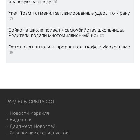
иранскую разведку
(8)
Ynet: Трамп отменил запланированные удары по Ирану
(7)
Бойкот в школе привел к самоубийству школьницы.
Родители подали многомиллионный иск
(7)
Ортодоксы пытались прорваться в кафе в Иерусалиме
(6)
РАЗДЕЛЫ ORBITA.CO.IL
- Новости Израиля
- Видео дня
- Дайджест Новостей
- Справочник специалистов