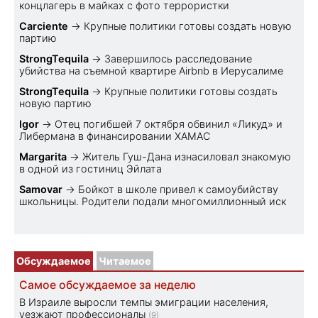
концлагерь в майках с фото террористки
Carciente
→
Крупные политики готовы создать новую
партию
StrongTequila
→
Завершилось расследование
убийства на съемной квартире Airbnb в Иерусалиме
StrongTequila
→
Крупные политики готовы создать
новую партию
Igor
→
Отец погибшей 7 октября обвинил «Ликуд» и
Либермана в финансировании ХАМАС
Margarita
→
Житель Гуш-Дана изнасиловал знакомую
в одной из гостиниц Эйлата
Samovar
→
Бойкот в школе привел к самоубийству
школьницы. Родители подали многомиллионный иск
Обсуждаемое
Читаемое
Самое обсуждаемое за неделю
В Израиле выросли темпы эмиграции населения,
уезжают профессионалы
(9)