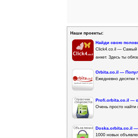
Наши проекты:
Найди свою полови
Click4.co.il — Самы
анкет. Здесь ты обя
Orbita.co.il — Поп
Ежедневно десятки т
Profi.orbita.co.il
Очень просто найти 
Doska.orbita.co.il
1000 новых объявлен