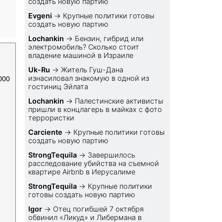
создать новую партию
Evgeni
→
Крупные политики готовы
создать новую партию
Lochankin
→
Бензин, гибрид или
электромобиль? Cколько стоит
владение машиной в Израиле
Uk-Ru
→
Житель Гуш-Дана
изнасиловал знакомую в одной из
000
гостиниц Эйлата
Lochankin
→
Палестинские активисты
пришли в концлагерь в майках с фото
террористки
Carciente
→
Крупные политики готовы
создать новую партию
StrongTequila
→
Завершилось
расследование убийства на съемной
квартире Airbnb в Иерусалиме
StrongTequila
→
Крупные политики
готовы создать новую партию
Igor
→
Отец погибшей 7 октября
обвинил «Ликуд» и Либермана в