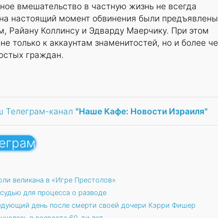
бное вмешательство в частную жизнь не всегда
 на настоящий момент обвинения были предъявлены
, Райану Коллинсу и Эдварду Маерчику. При этом
не только к аккаунтам знаменитостей, но и более че
остых граждан.
ш Телеграм-канал
"Наше Кафе: Новости Израиля"
леграм
оли великана в «Игре Престолов»
 судью для процесса о разводе
едующий день после смерти своей дочери Кэрри Фишер
ончалась в возрасте 60-ти лет