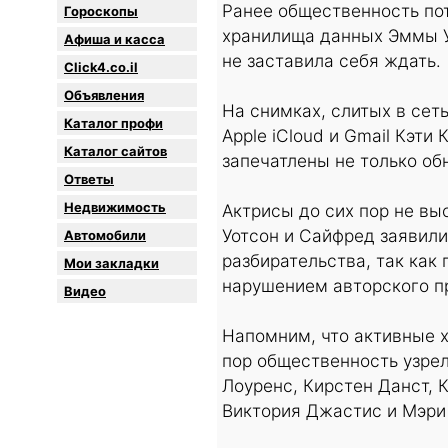
Ранее общественность пот
Гороскопы
хранилища данных Эммы У
Афиша и касса
не заставила себя ждать.
Click4.co.il
Объявления
На снимках, слитых в сет
Каталог профи
Apple iCloud и Gmail Кэти
Каталог сайтов
запечатлены не только об
Oтветы
Недвижимость
Актрисы до сих пор не вы
Уотсон и Сайфред заявили
Автомобили
разбирательства, так ка
Мои закладки
нарушением авторского п
Видео
Напомним, что активные ха
пор общественность узре
Лоуренс, Кирстен Данст, 
Виктория Джастис и Мэри 