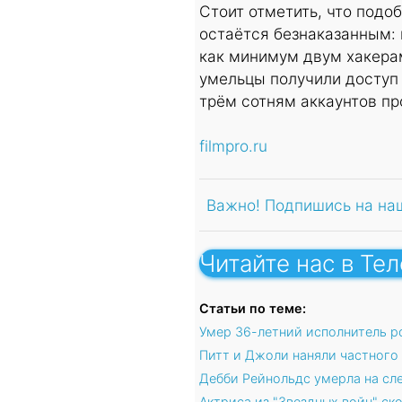
Стоит отметить, что подо
остаётся безнаказанным:
как минимум двум хакерам
умельцы получили доступ 
трём сотням аккаунтов пр
filmpro.ru
Важно! Подпишись на на
Читайте нас в Те
Статьи по теме:
Умер 36-летний исполнитель р
Питт и Джоли наняли частного
Дебби Рейнольдс умерла на сл
Актриса из "Звездных войн" ск