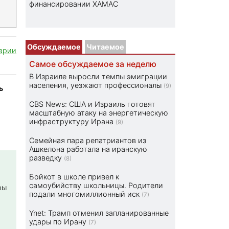
финансировании ХАМАС
Обсуждаемое
Читаемое
арии
Самое обсуждаемое за неделю
В Израиле выросли темпы эмиграции
населения, уезжают профессионалы
(9)
ь
CBS News: США и Израиль готовят
масштабную атаку на энергетическую
инфраструктуру Ирана
(9)
Семейная пара репатриантов из
Ашкелона работала на иранскую
разведку
(8)
Бойкот в школе привел к
самоубийству школьницы. Родители
ры
подали многомиллионный иск
(7)
Ynet: Трамп отменил запланированные
удары по Ирану
(7)