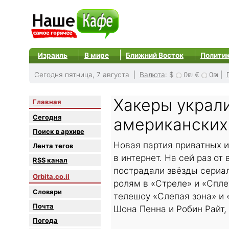
Израиль
В мире
Ближний Восток
Полити
Сегодня пятница, 7 августа |
Валюта
:
$
0₪
€
0₪
|
Хакеры украл
Главная
Сегодня
американских
Поиск в архиве
Новая партия приватных 
Лента тегов
в интернет. На сей раз от
RSS канал
пострадали звёзды сериал
Orbita.co.il
ролям в «Стреле» и «Спле
Словари
телешоу «Слепая зона» и 
Почта
Шона Пенна и Робин Райт,
Погода