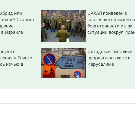
гибрид или
ЦАХАЛ приведен в
обиль? Cколько
состояние повышенн
адение
боеготовности из-за
 в Израиле
ситуации вокруг Ира
мощного
Ортодоксы пытались
сения в Египте
прорваться в кафе в
сь ночью в
Иерусалиме