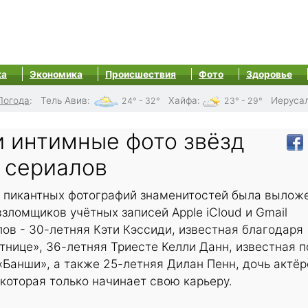
ка
Экономика
Происшествия
Фото
Здоровье
Погода
:
Тель Авив
:
Хайфа
:
Иеруса
24° - 32°
23° - 29°
и интимные фото звёзд
 сериалов
и пикантных фотографий знаменитостей была вылож
 взломщиков учётных записей Apple iCloud и Gmail
ов - 30-летняя Кэти Кэссиди, известная благодаря
тнице», 36-летняя Триесте Келли Данн, известная п
«Банши», а также 25-летняя Дилан Пенн, дочь актёр
 которая только начинает свою карьеру.