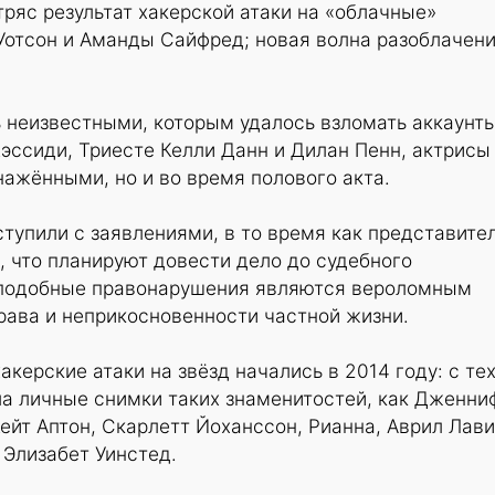
ряс результат хакерской атаки на «облачные»
отсон и Аманды Сайфред; новая волна разоблачен
ь неизвестными, которым удалось взломать аккаунт
 Кэссиди, Триесте Келли Данн и Дилан Пенн, актрисы
нажёнными, но и во время полового акта.
ступили с заявлениями, в то время как представите
, что планируют довести дело до судебного
к подобные правонарушения являются вероломным
рава и неприкосновенности частной жизни.
керские атаки на звёзд начались в 2014 году: с те
ла личные снимки таких знаменитостей, как Дженни
Кейт Аптон, Скарлетт Йоханссон, Рианна, Аврил Лави
Элизабет Уинстед.