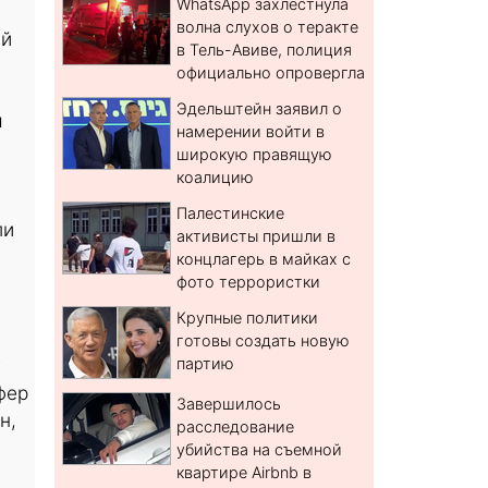
WhatsApp захлестнула
волна слухов о теракте
ий
в Тель-Авиве, полиция
официально опровергла
Эдельштейн заявил о
ы
намерении войти в
широкую правящую
коалицию
Палестинские
ли
активисты пришли в
концлагерь в майках с
фото террористки
Крупные политики
готовы создать новую
х
партию
фер
Завершилось
н,
расследование
убийства на съемной
квартире Airbnb в