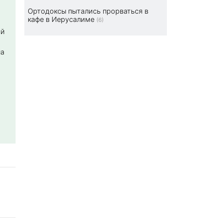
Ортодоксы пытались прорваться в
кафе в Иерусалиме
(6)
ой
на