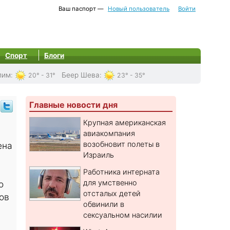
Ваш паспорт —
Новый пользователь
Войти
Спорт
Блоги
лим
:
Беер Шева
:
20° - 31°
23° - 35°
Главные новости дня
Крупная американская
авиакомпания
возобновит полеты в
ена
Израиль
Работника интерната
для умственно
о
отсталых детей
ов
обвинили в
сексуальном насилии