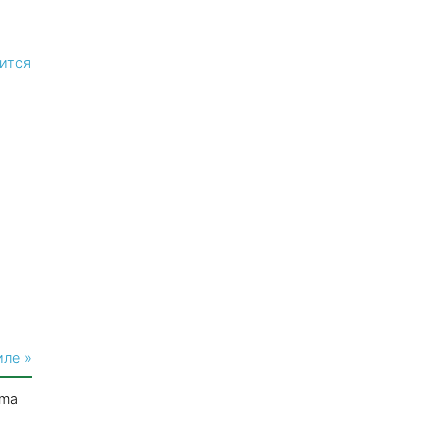
ится
иле »
mma