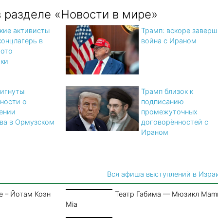
в разделе «Новости в мире»
кие активисты
Трамп: вскоре заверш
концлагерь в
война с Ираном
фото
тки
игнуты
Трамп близок к
ности о
подписанию
ении
промежуточных
ва в Ормузском
договорённостей с
Ираном
Вся афиша выступлений в Изра
е – Йотам Коэн
Театр Габима — Мюзикл Ma
Mia