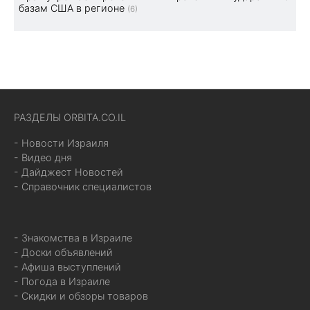
базам США в регионе
(6)
РАЗДЕЛЫ ORBITA.CO.IL
- Новости Израиля
- Видео дня
- Дайджест Новостей
- Справочник специалистов
- Знакомства в Израиле
- Доски объявлений
- Афиша выступлений
- Погода в Израиле
- Скидки и обзоры товаров