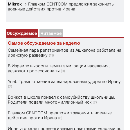
Mikrok
→
Главком CENTCOM предложил закончить
военные действия против Ирана
Обсуждаемое
Читаемое
Самое обсуждаемое за неделю
Семейная пара репатриантов из Ашкелона работала на
иранскую разведку
(11)
В Израиле выросли темпы эмиграции населения,
уезжают профессионалы
(9)
Ynet: Трамп отменил запланированные удары по Ирану
(7)
Бойкот в школе привел к самоубийству школьницы.
Родители подали многомиллионный иск
(7)
Главком CENTCOM предложил закончить военные
действия против Ирана
(6)
Иран угрожает превентивными ракетными ударами по