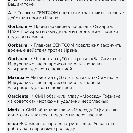
Вашингтоне
A
→
Главком CENTCOM предложил закончить военные
действия против Ирана
Gorbaum
→
Проникновение в поселок в Самарии:
ЦАХАЛ раскрыл новые детали и продолжает поиски
подозреваемого
Gorbaum
→
Главком CENTCOM предложил закончить
военные действия против Ирана
Gorbaum
→
Четвертая суббота против «Ба-Симта»: в
Иерусалиме вновь произошли столкновения
ультраортодоксов с полицией
Mazepa
→
Четвертая суббота против «Ба-Симта»: в
Иерусалиме вновь произошли столкновения
ультраортодоксов с полицией
Carciente
→
СМИ обвинили главу «Моссад» Гофмана
«в советских чистках» и удалении несогласных
Marik
→
СМИ обвинили главу «Моссад» Гофмана «в
советских чистках» и удалении несогласных
яков
→
Семейная пара репатриантов из Ашкелона
работала на иранскую разведку