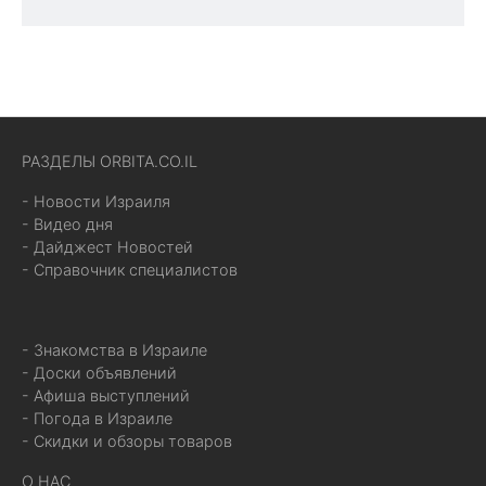
РАЗДЕЛЫ ORBITA.CO.IL
- Новости Израиля
- Видео дня
- Дайджест Новостей
- Справочник специалистов
- Знакомства в Израиле
- Доски объявлений
- Афиша выступлений
- Погода в Израиле
- Скидки и обзоры товаров
О НАС