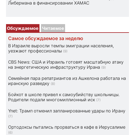
Либермана в финансировании ХАМАС
Обсуждаемое
Читаемое
Самое обсуждаемое за неделю
В Израиле выросли темпы эмиграции населения,
уезжают профессионалы
(9)
CBS News: США и Израиль готовят масштабную атаку
на энергетическую инфраструктуру Ирана
(9)
Семейная пара репатриантов из Ашкелона работала на
иранскую разведку
(8)
Бойкот в школе привел к самоубийству школьницы.
Родители подали многомиллионный иск
(7)
Ynet: Трамп отменил запланированные удары по Ирану
(7)
Ортодоксы пытались прорваться в кафе в Иерусалиме
(6)