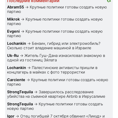
Последние комментарии
Abram55
→
Крупные политики готовы создать новую
партию
Mikrok
→
Крупные политики готовы создать новую
партию
Evgeni
→
Крупные политики готовы создать новую
партию
Lochankin
→
Бензин, гибрид или электромобиль?
Cколько стоит владение машиной в Израиле
Uk-Ru
→
Житель Гуш-Дана изнасиловал знакомую в
одной из гостиниц Эйлата
Lochankin
→
Палестинские активисты пришли в
концлагерь в майках с фото террористки
Carciente
→
Крупные политики готовы создать новую
партию
StrongTequila
→
Завершилось расследование
убийства на съемной квартире Airbnb в Иерусалиме
StrongTequila
→
Крупные политики готовы создать
новую партию
Igor
→
Отец погибшей 7 октября обвинил «Ликуд» и