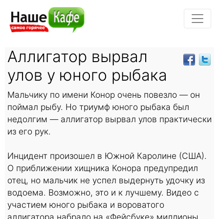
Аллигатор вырвал
улов у юного рыбака
Мальчику по имени Конор очень повезло — он
поймал рыбу. Но триумф юного рыбака был
недолгим — аллигатор вырвал улов практически
из его рук.
Инцидент произошел в Южной Каролине (США).
О приближении хищника Конора предупредил
отец, но мальчик не успел выдернуть удочку из
водоема. Возможно, это и к лучшему. Видео с
участием юного рыбака и вороватого
аллигатора набрало на «Фейсбуке» миллионы