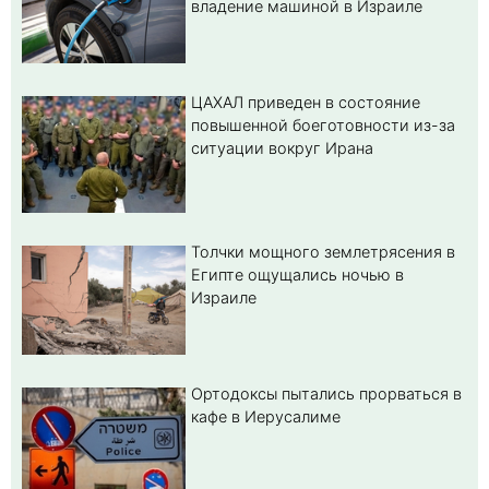
владение машиной в Израиле
ЦАХАЛ приведен в состояние
повышенной боеготовности из-за
ситуации вокруг Ирана
Толчки мощного землетрясения в
Египте ощущались ночью в
Израиле
Ортодоксы пытались прорваться в
кафе в Иерусалиме