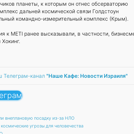
чиков планеты, к которым он отнес обсерваторию
омплекс дальней космической связи Голдстоун
ельный командно-измерительный комплекс (Крым).
ия к METI ранее высказывали, в частности, бизнесм
 Хокинг.
ш Телеграм-канал
"Наше Кафе: Новости Израиля"
леграм
ли внеплановую посадку из-за НЛО
 космические угрозы для человечества
ЛО