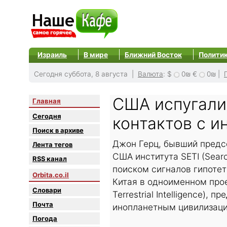
Израиль
В мире
Ближний Восток
Полити
Сегодня суббота, 8 августа |
Валюта
:
$
0₪
€
0₪
|
США испугали
Главная
Сегодня
контактов с 
Поиск в архиве
Джон Герц, бывший предс
Лента тегов
США института SETI (Search
RSS канал
поиском сигналов гипотет
Orbita.co.il
Китая в одноименном прое
Словари
Terrestrial Intelligence)
Почта
инопланетным цивилизац
Погода