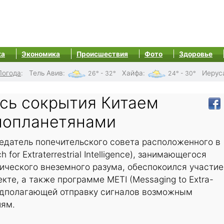
ка
Экономика
Происшествия
Фото
Здоровье
Погода
:
Тель Авив
:
Хайфа
:
Иерус
26° - 32°
24° - 30°
сь сокрытия Китаем
инопланетянами
едатель попечительского совета расположенного в
 for Extraterrestrial Intelligence), занимающегося
ического внеземного разума, обеспокоился участи
кте, а также программе METI (Messaging to Extra-
, предполагающей отправку сигналов возможным
иям.