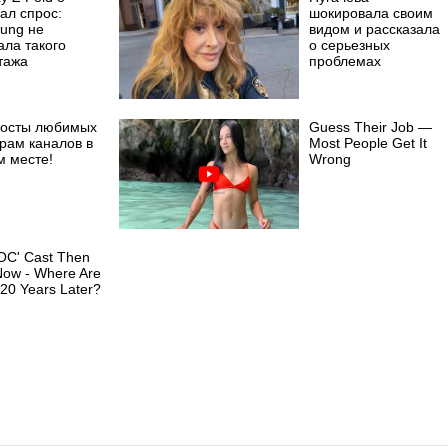
ал спрос:
шокировала своим
ung не
видом и рассказала
ала такого
о серьезных
тажа
проблемах
посты любимых
Guess Their Job —
рам каналов в
Most People Get It
м месте!
Wrong
OC' Cast Then
Now - Where Are
20 Years Later?