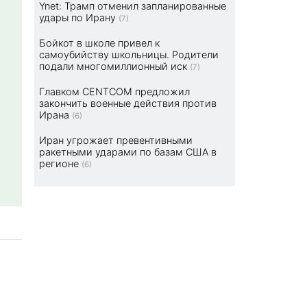
Ynet: Трамп отменил запланированные
удары по Ирану
(7)
Бойкот в школе привел к
самоубийству школьницы. Родители
подали многомиллионный иск
(7)
Главком CENTCOM предложил
закончить военные действия против
Ирана
(6)
Иран угрожает превентивными
ракетными ударами по базам США в
регионе
(6)