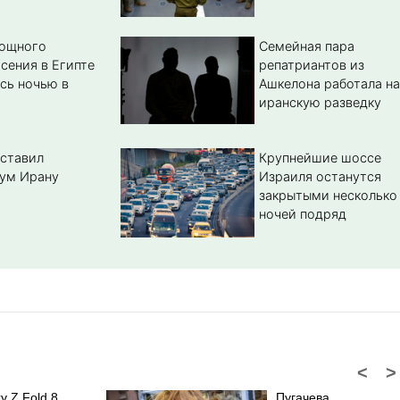
мощного
Семейная пара
сения в Египте
репатриантов из
сь ночью в
Ашкелона работала на
иранскую разведку
ставил
Крупнейшие шоссе
ум Ирану
Израиля останутся
закрытыми несколько
ночей подряд
<
>
y Z Fold 8
Пугачева