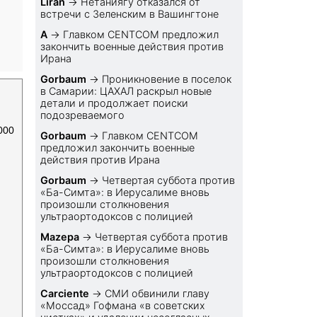
Liran
→
Нетаниягу отказался от
встречи с Зеленским в Вашингтоне
A
→
Главком CENTCOM предложил
закончить военные действия против
Ирана
Gorbaum
→
Проникновение в поселок
в Самарии: ЦАХАЛ раскрыл новые
детали и продолжает поиски
подозреваемого
000
Gorbaum
→
Главком CENTCOM
предложил закончить военные
действия против Ирана
Gorbaum
→
Четвертая суббота против
«Ба-Симта»: в Иерусалиме вновь
произошли столкновения
ультраортодоксов с полицией
Mazepa
→
Четвертая суббота против
«Ба-Симта»: в Иерусалиме вновь
произошли столкновения
ультраортодоксов с полицией
Carciente
→
СМИ обвинили главу
«Моссад» Гофмана «в советских