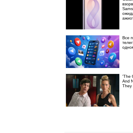
взорв
Sams
ожид
ажио
Все 
телег
одно
'The 
And 
They 