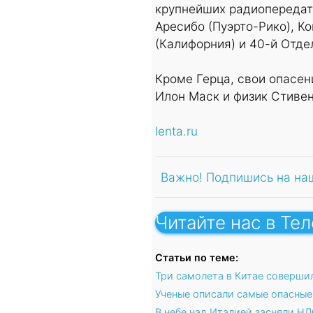
крупнейших радиопередат
Аресибо (Пуэрто-Рико), К
(Калифорния) и 40-й Отд
Кроме Герца, свои опасен
Илон Маск и физик Стивен
lenta.ru
Важно! Подпишись на на
Читайте нас в Те
Статьи по теме:
Три самолета в Китае соверши
Ученые описали самые опасные
В небе над Италией засняли Н