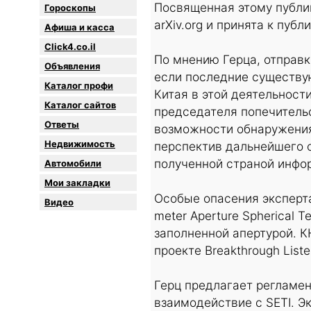
Посвященная этому публи
Гороскопы
arXiv.org и принята к публик
Афиша и касса
Click4.co.il
По мнению Герца, отправк
Объявления
если последние существую
Каталог профи
Китая в этой деятельнос
Каталог сайтов
председателя попечительс
Oтветы
возможности обнаружения
Недвижимость
перспектив дальнейшего
полученной страной инфо
Автомобили
Мои закладки
Особые опасения эксперта
Видео
meter Aperture Spherical 
заполненной апертурой. К
проекте Breakthrough Lis
Герц предлагает регламен
взаимодействие с SETI. Э