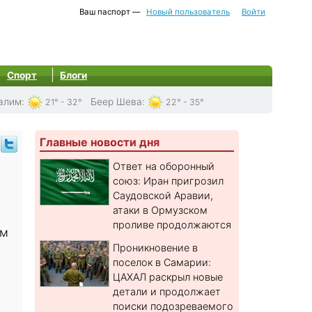
Ваш паспорт —
Новый пользователь
Войти
Спорт
Блоги
алим
:
Беер Шева
:
21° - 32°
22° - 35°
Главные новости дня
Ответ на оборонный
союз: Иран пригрозил
Саудовской Аравии,
атаки в Ормузском
проливе продолжаются
ем
Проникновение в
поселок в Самарии:
ЦАХАЛ раскрыл новые
детали и продолжает
поиски подозреваемого