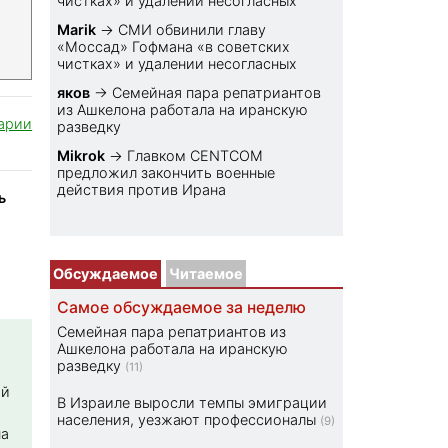
чистках» и удалении несогласных
Marik
→
СМИ обвинили главу
«Моссад» Гофмана «в советских
чистках» и удалении несогласных
яков
→
Семейная пара репатриантов
из Ашкелона работала на иранскую
арии
разведку
Mikrok
→
Главком CENTCOM
предложил закончить военные
действия против Ирана
ь
Обсуждаемое
Читаемое
Самое обсуждаемое за неделю
Семейная пара репатриантов из
Ашкелона работала на иранскую
разведку
(11)
ой
В Израиле выросли темпы эмиграции
населения, уезжают профессионалы
(9)
на