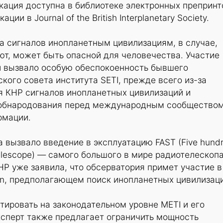
кация доступна в библиотеке электронных препринт
ации в Journal of the British Interplanetary Society.
а сигналов инопланетным цивилизациям, в случае,
т, может быть опасной для человечества. Участие
ти вызвало особую обеспокоенность бывшего
кого совета института SETI, прежде всего из-за
 КНР сигналов инопланетных цивилизаций и
 обнародования перед международным сообщество
рмации.
 вызвало введение в эксплуатацию FAST (Five hund
Telescope) — самого большого в мире радиотелескопа
НР уже заявила, что обсерватория примет участие в
ten, предполагающем поиск инопланетных цивилизац
тировать на законодательном уровне METI и его
ксперт также предлагает ограничить мощность