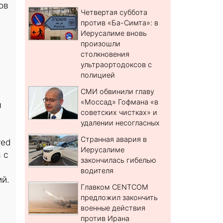
ов
Четвертая суббота
против «Ба-Симта»: в
Иерусалиме вновь
произошли
столкновения
ультраортодоксов с
полицией
СМИ обвинили главу
«Моссад» Гофмана «в
м
советских чистках» и
удалении несогласных
Странная авария в
red
Иерусалиме
 с
закончилась гибелью
водителя
ий.
Главком CENTCOM
предложил закончить
военные действия
против Ирана