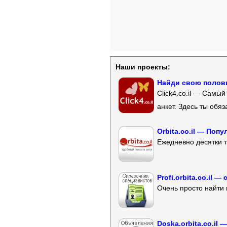
Наши проекты:
Найди свою полови
Click4.co.il — Самы
анкет. Здесь ты обя
Orbita.co.il — Поп
Ежедневно десятки т
Profi.orbita.co.il
Очень просто найти 
Doska.orbita.co.il