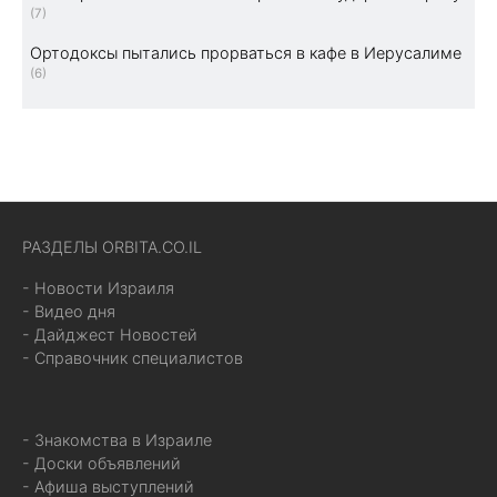
(7)
Ортодоксы пытались прорваться в кафе в Иерусалиме
(6)
РАЗДЕЛЫ ORBITA.CO.IL
- Новости Израиля
- Видео дня
- Дайджест Новостей
- Справочник специалистов
- Знакомства в Израиле
- Доски объявлений
- Афиша выступлений