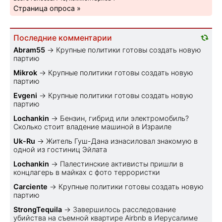
Страница опроса »
Последние комментарии
Abram55
→
Крупные политики готовы создать новую
партию
Mikrok
→
Крупные политики готовы создать новую
партию
Evgeni
→
Крупные политики готовы создать новую
партию
Lochankin
→
Бензин, гибрид или электромобиль?
Cколько стоит владение машиной в Израиле
Uk-Ru
→
Житель Гуш-Дана изнасиловал знакомую в
одной из гостиниц Эйлата
Lochankin
→
Палестинские активисты пришли в
концлагерь в майках с фото террористки
Carciente
→
Крупные политики готовы создать новую
партию
StrongTequila
→
Завершилось расследование
убийства на съемной квартире Airbnb в Иерусалиме