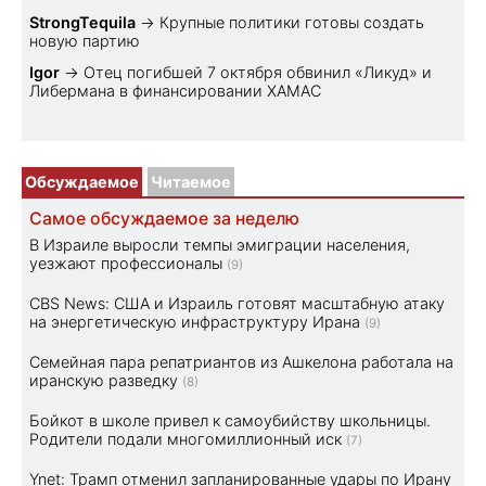
StrongTequila
→
Крупные политики готовы создать
новую партию
Igor
→
Отец погибшей 7 октября обвинил «Ликуд» и
Либермана в финансировании ХАМАС
Обсуждаемое
Читаемое
Самое обсуждаемое за неделю
В Израиле выросли темпы эмиграции населения,
уезжают профессионалы
(9)
CBS News: США и Израиль готовят масштабную атаку
на энергетическую инфраструктуру Ирана
(9)
Семейная пара репатриантов из Ашкелона работала на
иранскую разведку
(8)
Бойкот в школе привел к самоубийству школьницы.
Родители подали многомиллионный иск
(7)
Ynet: Трамп отменил запланированные удары по Ирану