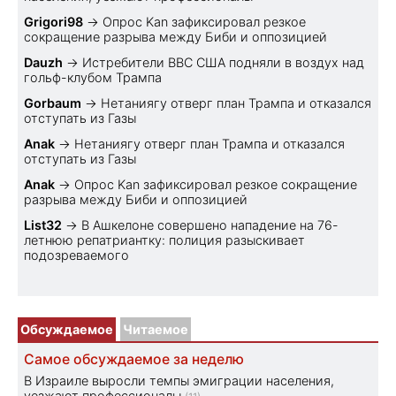
Grigori98
→
Опрос Kan зафиксировал резкое
сокращение разрыва между Биби и оппозицией
Dauzh
→
Истребители ВВС США подняли в воздух над
гольф-клубом Трампа
Gorbaum
→
Нетаниягу отверг план Трампа и отказался
отступать из Газы
Anak
→
Нетаниягу отверг план Трампа и отказался
отступать из Газы
Anak
→
Опрос Kan зафиксировал резкое сокращение
разрыва между Биби и оппозицией
List32
→
В Ашкелоне совершено нападение на 76-
летнюю репатриантку: полиция разыскивает
подозреваемого
Обсуждаемое
Читаемое
Самое обсуждаемое за неделю
В Израиле выросли темпы эмиграции населения,
уезжают профессионалы