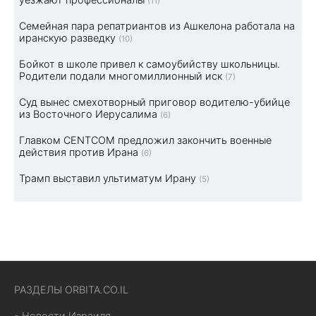
(11)
Семейная пара репатриантов из Ашкелона работала на
иранскую разведку
(10)
Бойкот в школе привел к самоубийству школьницы.
Родители подали многомиллионный иск
(7)
Суд вынес смехотворный приговор водителю-убийце
из Восточного Иерусалима
(6)
Главком CENTCOM предложил закончить военные
действия против Ирана
(6)
Трамп выставил ультиматум Ирану
(5)
РАЗДЕЛЫ ORBITA.CO.IL
- Новости Израиля