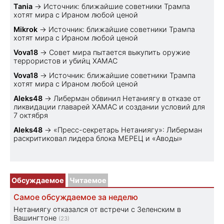
Tania
→
Источник: ближайшие советники Трампа
хотят мира с Ираном любой ценой
Mikrok
→
Источник: ближайшие советники Трампа
хотят мира с Ираном любой ценой
Vova18
→
Совет мира пытается выкупить оружие
террористов и убийц ХАМАС
Vova18
→
Источник: ближайшие советники Трампа
хотят мира с Ираном любой ценой
Aleks48
→
Либерман обвинил Нетаниягу в отказе от
ликвидации главарей ХАМАС и создании условий для
7 октября
Aleks48
→
«Пресс-секретарь Нетаниягу»: Либерман
раскритиковал лидера блока МЕРЕЦ и «Аводы»
Обсуждаемое
Читаемое
Самое обсуждаемое за неделю
Нетаниягу отказался от встречи с Зеленским в
Вашингтоне
(23)