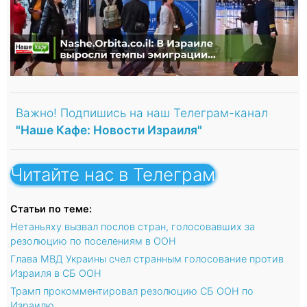
Важно! Подпишись на наш Телеграм-канал
"Наше Кафе: Новости Израиля"
Читайте нас в Телеграм
Статьи по теме:
Нетаньяху вызвал послов стран, голосовавших за
резолюцию по поселениям в ООН
Глава МВД Украины счел странным голосование против
Израиля в СБ ООН
Трамп прокомментировал резолюцию СБ ООН по
Израилю