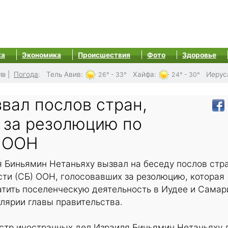
ка
Экономика
Происшествия
Фото
Здоровье
0₪
|
Погода
:
Тель Авив
:
Хайфа
:
Иерус
26° - 33°
24° - 30°
вал послов стран,
 за резолюцию по
 ООН
 Биньямин Нетаньяху вызвал на беседу послов стр
ти (СБ) ООН, голосовавших за резолюцию, которая
атить поселенческую деятельность в Иудее и Самар
лярии главы правительства.
стр иностранных дел Израиля Биньямин Нетаньяху 