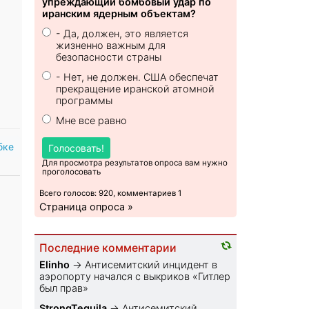
упреждающий бомбовый удар по
иранским ядерным объектам?
- Да, должен, это является
жизненно важным для
безопасности страны
- Нет, не должен. США обеспечат
прекращение иранской атомной
программы
Мне все равно
бке
Голосовать!
Для просмотра результатов опроса вам нужно
проголосовать
Всего голосов: 920, комментариев 1
Страница опроса »
Последние комментарии
Elinho
→
Антисемитский инцидент в
аэропорту начался с выкриков «Гитлер
был прав»
StrongTequila
→
Антисемитский