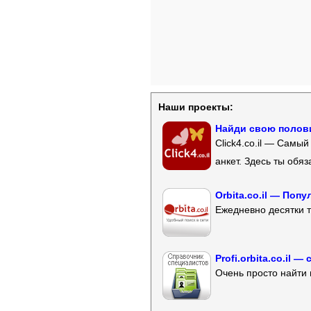
Наши проекты:
Найди свою полови
Click4.co.il — Самы
анкет. Здесь ты обя
Orbita.co.il — Поп
Ежедневно десятки т
Profi.orbita.co.il
Очень просто найти 