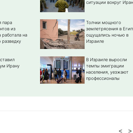
ситуации вокруг Ира
 пара
Толчки мощного
нтов из
землетрясения в Егип
 работала на
ощущались ночью в
 разведку
Израиле
ставил
В Израиле выросли
ум Ирану
темпы эмиграции
населения, уезжают
профессионалы
<
>