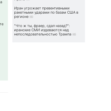
на
Иран угрожает превентивными
ракетными ударами по базам США в
регионе
(6)
те
"Что ж ты, фраер, сдал назад?":
иранские СМИ издеваются над
непоследовательностью Трампа
(6)