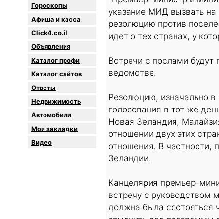
Гороскопы
указание МИД вызвать на
Афиша и касса
резолюцию против поселен
Click4.co.il
идет о тех странах, у кот
Объявления
Встречи с послами будут 
Каталог профи
ведомстве.
Каталог сайтов
Oтветы
Резолюцию, изначально в 
Недвижимость
голосования в тот же ден
Автомобили
Новая Зеландия, Малайзия
Мои закладки
отношении двух этих стра
Видео
отношения. В частности, 
Зеландии.
Канцелярия премьер-мини
встречу с руководством 
должна была состояться 