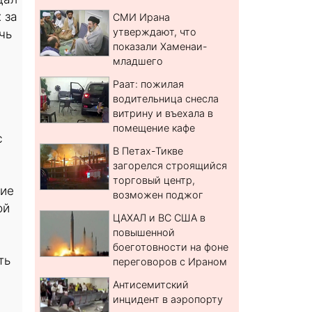
 за
СМИ Ирана
утверждают, что
чь
показали Хаменаи-
младшего
Раат: пожилая
водительница снесла
витрину и въехала в
помещение кафе
с
В Петах-Тикве
загорелся строящийся
торговый центр,
кие
возможен поджог
ой
ЦАХАЛ и ВС США в
повышенной
боеготовности на фоне
ть
переговоров с Ираном
Антисемитский
инцидент в аэропорту