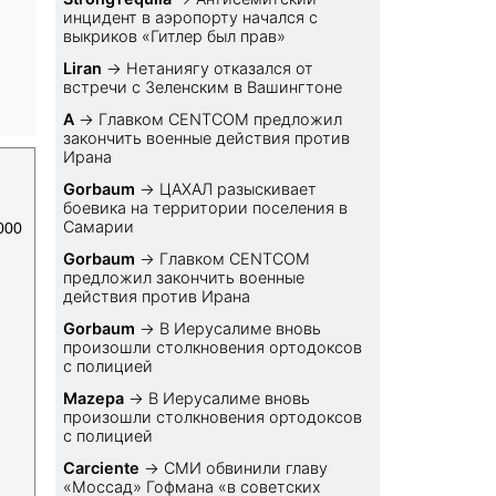
инцидент в аэропорту начался с
выкриков «Гитлер был прав»
Liran
→
Нетаниягу отказался от
встречи с Зеленским в Вашингтоне
A
→
Главком CENTCOM предложил
закончить военные действия против
Ирана
Gorbaum
→
ЦАХАЛ разыскивает
боевика на территории поселения в
Самарии
000
Gorbaum
→
Главком CENTCOM
предложил закончить военные
действия против Ирана
Gorbaum
→
В Иерусалиме вновь
произошли столкновения ортодоксов
с полицией
Mazepa
→
В Иерусалиме вновь
произошли столкновения ортодоксов
с полицией
Carciente
→
СМИ обвинили главу
«Моссад» Гофмана «в советских