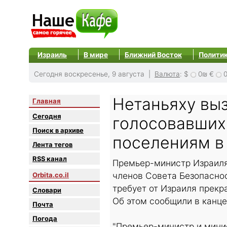
Израиль
В мире
Ближний Восток
Полити
Сегодня воскресенье, 9 августа |
Валюта
:
$
0₪
€
Нетаньяху выз
Главная
Сегодня
голосовавших
Поиск в архиве
поселениям в
Лента тегов
RSS канал
Премьер-министр Израиля
членов Совета Безопаснос
Orbita.co.il
требует от Израиля прекр
Словари
Об этом сообщили в канце
Почта
Погода
"Премьер-министр и мини