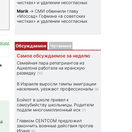
чистках» и удалении несогласных
Marik
→
СМИ обвинили главу
«Моссад» Гофмана «в советских
чистках» и удалении несогласных
арии
Обсуждаемое
Читаемое
Самое обсуждаемое за неделю
Семейная пара репатриантов из
ь
Ашкелона работала на иранскую
разведку
(10)
В Израиле выросли темпы эмиграции
населения, уезжают профессионалы
(9)
Бойкот в школе привел к
самоубийству школьницы. Родители
подали многомиллионный иск
(7)
Главком CENTCOM предложил
ой
закончить военные действия против
Ирана
(6)