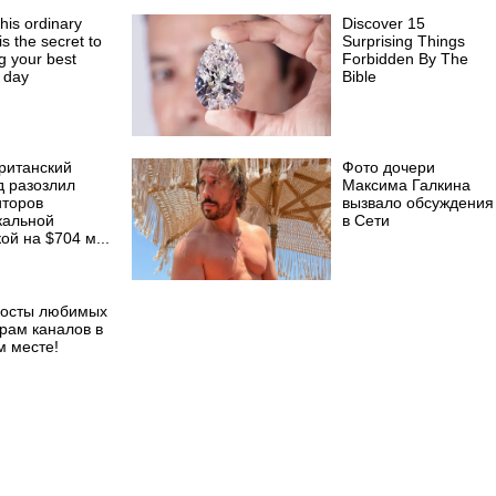
his ordinary
Discover 15
is the secret to
Surprising Things
ng your best
Forbidden By The
 day
Bible
британский
Фото дочери
д разозлил
Максима Галкина
иторов
вызвало обсуждения
кальной
в Сети
ой на $704 м...
посты любимых
рам каналов в
м месте!