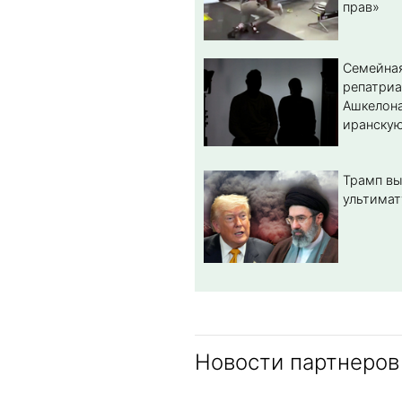
прав»
Семейная
репатриа
Ашкелона
иранскую
Трамп вы
ультимат
Новости партнеров