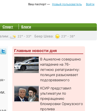
Ваш паспорт —
Новый пользователь
Войти
Спорт
Блоги
алим
:
Беер Шева
:
22° - 33°
23° - 38°
Главные новости дня
В Ашкелоне совершено
нападение на 76-
летнюю репатриантку:
полиция разыскивает
ан-
подозреваемого
КСИР представил
ии.
ультиматум по
прекращению
блокировки Ормузского
пролива
дал