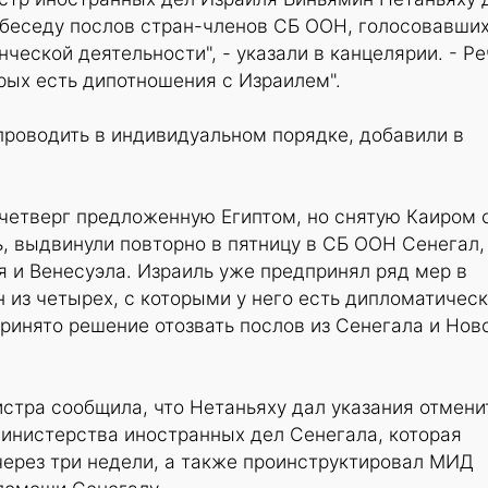
 беседу послов стран-членов СБ ООН, голосовавших
ческой деятельности", - указали в канцелярии. - Ре
орых есть дипотношения с Израилем".
проводить в индивидуальном порядке, добавили в
четверг предложенную Египтом, но снятую Каиром 
ь, выдвинули повторно в пятницу в СБ ООН Сенегал,
 и Венесуэла. Израиль уже предпринял ряд мер в
н из четырех, с которыми у него есть дипломатичес
принято решение отозвать послов из Сенегала и Нов
стра сообщила, что Нетаньяху дал указания отмени
министерства иностранных дел Сенегала, которая
через три недели, а также проинструктировал МИД