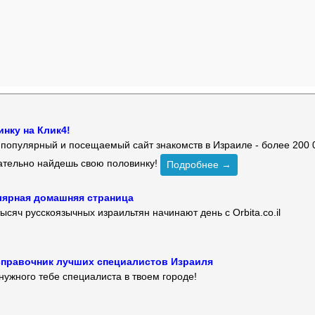
нку на Клик4!
й популярный и посещаемый сайт знакомств в Израиле - более 200 
зательно найдешь свою половинку!
Подробнее →
улярная домашняя страница
ысяч русскоязычных израильтян начинают день с Orbita.co.il
 — справочник лучших специалистов Израиля
нужного тебе специалиста в твоем городе!