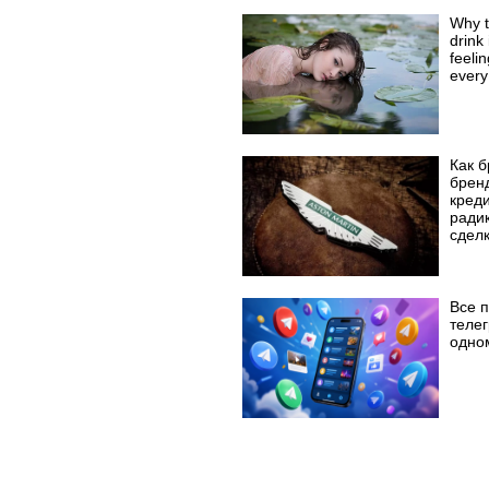
Why t
drink 
feeli
every
Как 
брен
кред
ради
сделк
Все 
телег
одно