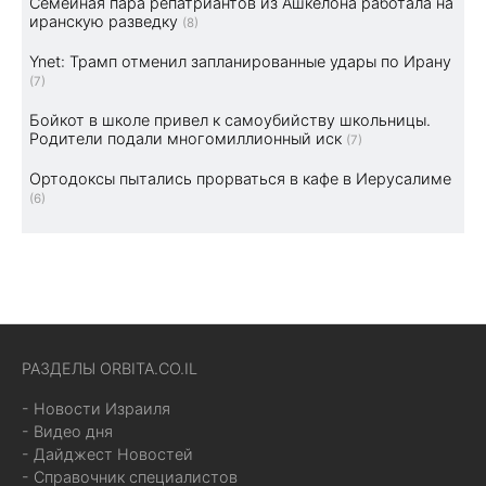
Семейная пара репатриантов из Ашкелона работала на
иранскую разведку
(8)
Ynet: Трамп отменил запланированные удары по Ирану
(7)
Бойкот в школе привел к самоубийству школьницы.
Родители подали многомиллионный иск
(7)
Ортодоксы пытались прорваться в кафе в Иерусалиме
(6)
РАЗДЕЛЫ ORBITA.CO.IL
- Новости Израиля
- Видео дня
- Дайджест Новостей
- Справочник специалистов