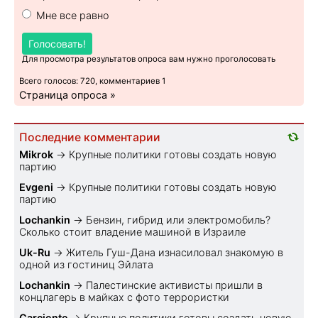
Мне все равно
Голосовать!
Для просмотра результатов опроса вам нужно проголосовать
Всего голосов: 720, комментариев 1
Страница опроса »
Последние комментарии
Mikrok
→
Крупные политики готовы создать новую
партию
Evgeni
→
Крупные политики готовы создать новую
партию
Lochankin
→
Бензин, гибрид или электромобиль?
Cколько стоит владение машиной в Израиле
Uk-Ru
→
Житель Гуш-Дана изнасиловал знакомую в
одной из гостиниц Эйлата
Lochankin
→
Палестинские активисты пришли в
концлагерь в майках с фото террористки
Carciente
→
Крупные политики готовы создать новую