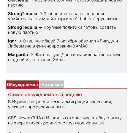
партию
StrongTequila
→
Завершилось расследование
убийства на съемной квартире Airbnb в Иерусалиме
StrongTequila
→
Крупные политики готовы создать
новую партию
Igor
→
Отец погибшей 7 октября обвинил «Ликуд» и
Либермана в финансировании ХАМАС
Margarita
→
Житель Гуш-Дана изнасиловал знакомую
в одной из гостиниц Эйлата
Обсуждаемое
Читаемое
Самое обсуждаемое за неделю
В Израиле выросли темпы эмиграции населения,
уезжают профессионалы
(9)
CBS News: США и Израиль готовят масштабную атаку
на энергетическую инфраструктуру Ирана
(9)