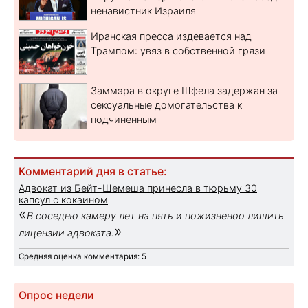
ненавистник Израиля
Иранская пресса издевается над
Трампом: увяз в собственной грязи
Заммэра в округе Шфела задержан за
сексуальные домогательства к
подчиненным
Комментарий дня в статье:
Адвокат из Бейт-Шемеша принесла в тюрьму 30
капсул с кокаином
«
В соседню камеру лет на пять и пожизненоо лишить
»
лицензии адвоката.
Средняя оценка комментария: 5
Опрос недели