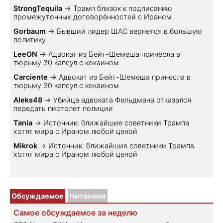
StrongTequila
→
Трамп близок к подписанию
промежуточных договорённостей с Ираном
Gorbaum
→
Бывший лидер ШАС вернется в большую
политику
LeeON
→
Адвокат из Бейт-Шемеша принесла в
тюрьму 30 капсул с кокаином
Carciente
→
Адвокат из Бейт-Шемеша принесла в
тюрьму 30 капсул с кокаином
Aleks48
→
Убийца адвоката Фельдмана отказался
передать пистолет полиции
Tania
→
Источник: ближайшие советники Трампа
хотят мира с Ираном любой ценой
Mikrok
→
Источник: ближайшие советники Трампа
хотят мира с Ираном любой ценой
Обсуждаемое
Читаемое
Самое обсуждаемое за неделю