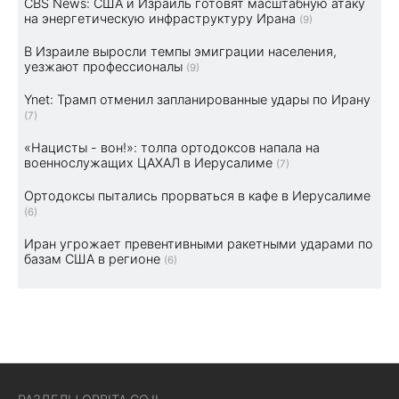
CBS News: США и Израиль готовят масштабную атаку
на энергетическую инфраструктуру Ирана
(9)
В Израиле выросли темпы эмиграции населения,
уезжают профессионалы
(9)
Ynet: Трамп отменил запланированные удары по Ирану
(7)
«Нацисты - вон!»: толпа ортодоксов напала на
военнослужащих ЦАХАЛ в Иерусалиме
(7)
Ортодоксы пытались прорваться в кафе в Иерусалиме
(6)
Иран угрожает превентивными ракетными ударами по
базам США в регионе
(6)