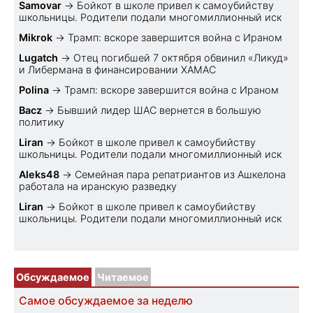
Samovar
→
Бойкот в школе привел к самоубийству
школьницы. Родители подали многомиллионный иск
Mikrok
→
Трамп: вскоре завершится война с Ираном
Lugatch
→
Отец погибшей 7 октября обвинил «Ликуд»
и Либермана в финансировании ХАМАС
Polina
→
Трамп: вскоре завершится война с Ираном
Bacz
→
Бывший лидер ШАС вернется в большую
политику
Liran
→
Бойкот в школе привел к самоубийству
школьницы. Родители подали многомиллионный иск
Aleks48
→
Семейная пара репатриантов из Ашкелона
работала на иранскую разведку
Liran
→
Бойкот в школе привел к самоубийству
школьницы. Родители подали многомиллионный иск
Обсуждаемое
Читаемое
Самое обсуждаемое за неделю